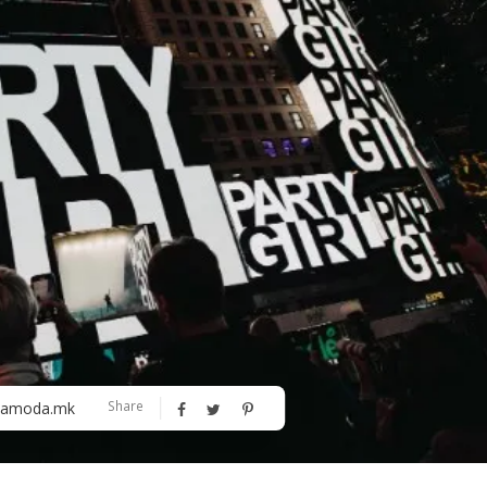
Алшар – модна ревија на Expo
Филигрански обетки
30
Share
amoda.mk