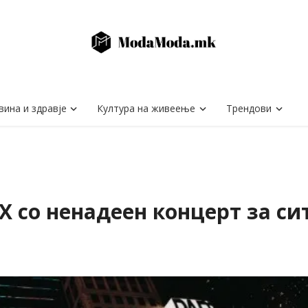
вина и здравје
Култура на живеење
Трендови
 со ненадеен концерт за си