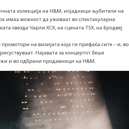
ничната колекција на H&M, илјадници љубители на
рк имаа можност да уживаат во спектакуларна
ата ѕвезда Чарли XCX, на сцената TSX, на Бродвеј
Дваесет одговори од Милена
Дваесет одговори з
Антовска за МодаМода
МодаМода со Алекс
промотори на визијата која ги прифаќа сите – и, во
Ристовски Принц
 присуствуваат. Најавата за концертот беше
ежи и во одбрани продавници на H&M.