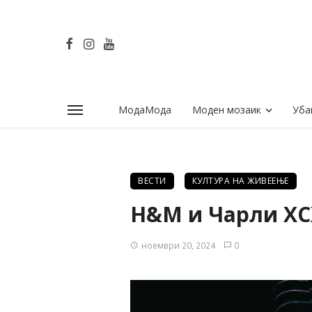
МодаМода
Моден мозаик
Уба
ВЕСТИ
КУЛТУРА НА ЖИВЕЕЊЕ
H&M и Чарли XCX
ноември 20, 2024
0