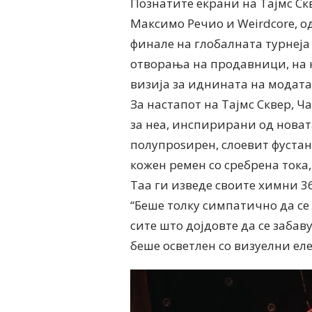
Познатите екрани на Тајмс С
Максимо Речио и Weirdcore, о
финале на глобалната турнеја
отворања на продавници, на к
визија за иднината на модата
За настапот на Тајмс Сквер,
за неа, инспирирани од новата
полупроѕирен, слоевит фустан
кожен ремен со сребрена тока,
Таа ги изведе своите химни 360
“Беше толку симпатично да се
сите што дојдовте да се забаву
беше осветлен со визуелни еле