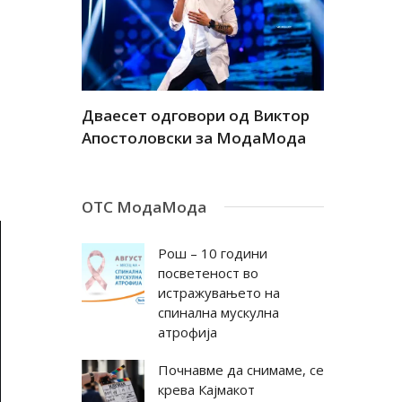
а
Дваесет одговори од Виктор
Дваесет 
андар
Апостоловски за МодаМода
Антовска
ОТС МодаМода
Рош – 10 години
посветеност во
истражувањето на
спинална мускулна
атрофија
Почнавме да снимаме, се
крева Кајмакот