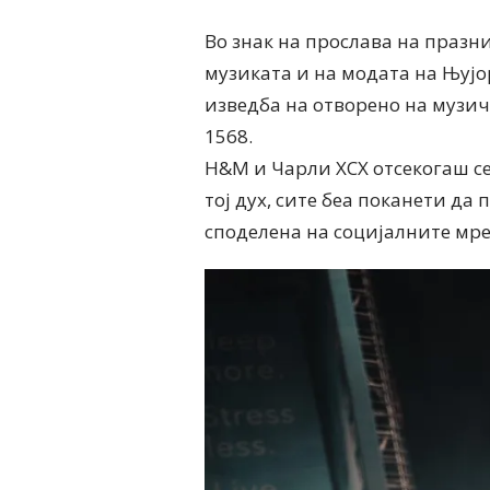
Во знак на прослава на праз
музиката и на модата на Њујо
изведба на отворено на музичк
1568.
H&M и Чарли XCX отсекогаш се 
тој дух, сите беа поканети да
споделена на социјалните мр