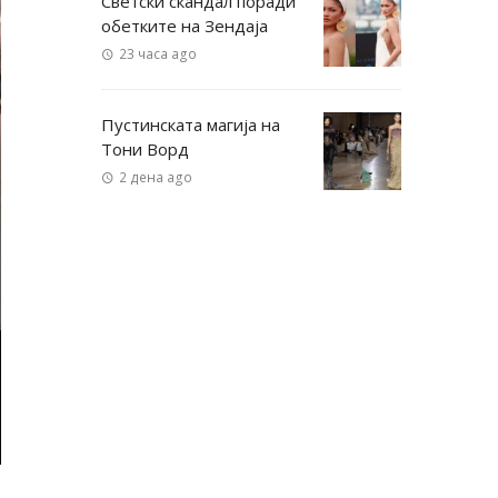
Светски скандал поради
обетките на Зендаја
23 часа ago
Пустинската магија на
Тони Ворд
2 дена ago