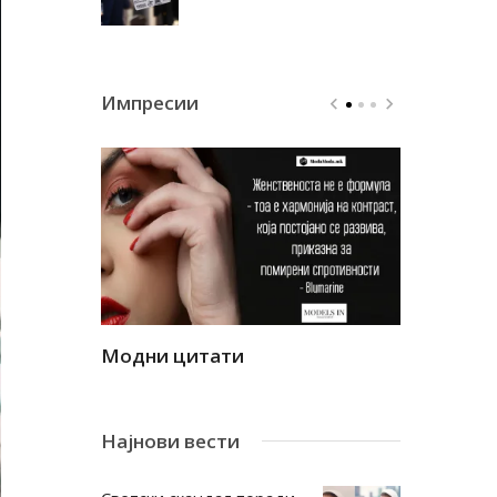
Импресии
Модни цитати
Модни ци
Најнови вести