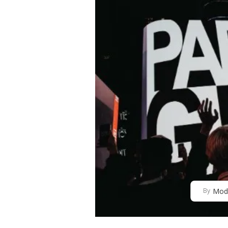
Mod
By