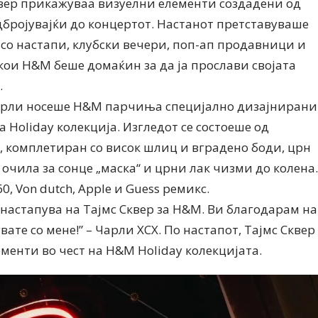
квер прикажуваа визуелни елементи создадени од
дбројувајќи до концертот. Настанот претставуваше
 со настапи, клубски вечери, поп-ап продавници и
ои H&M беше домаќин за да ја прослави својата
.
 Чарли носеше H&M парчиња специјално дизајнирани
 Holiday колекција. Изгледот се состоеше од
, комплетиран со висок шлиц и вградено боди, црн
 очила за сонце „маска“ и црни лак чизми до колена.
, Von dutch, Apple и Guess ремикс.
 настапува на Тајмс Сквер за H&M. Ви благодарам на
вате со мене!” – Чарли XCX. По настапот, Тајмс Сквер
менти во чест на H&M Holiday колекцијата.