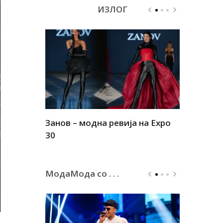
ИЗЛОГ
Занов – модна ревија на Expo
Алшар – м
30
30
МодаМода со . . .