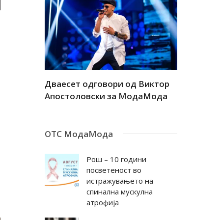
а
Дваесет одговори од Виктор
Дваесет 
андар
Апостоловски за МодаМода
Антовска
ОТС МодаМода
Рош – 10 години
посветеност во
истражувањето на
спинална мускулна
атрофија