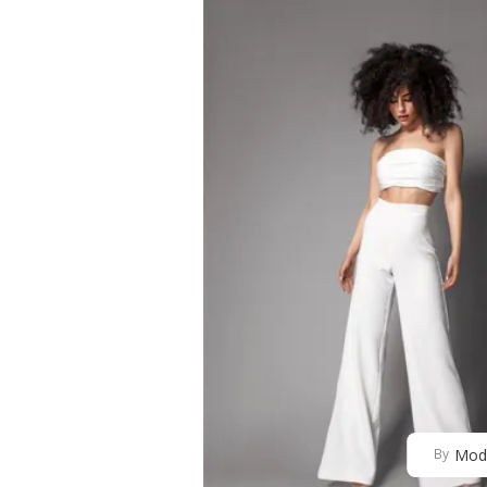
Mod
By