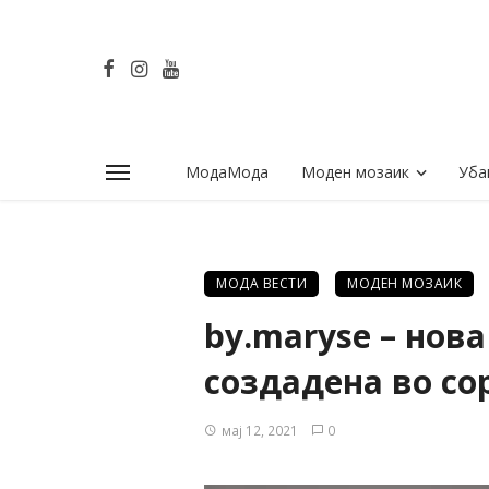
МодаМода
Моден мозаик
Уба
МОДА ВЕСТИ
МОДЕН МОЗАИК
by.maryse – нов
создадена во со
мај 12, 2021
0