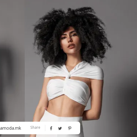
Алшар – модна ревија на Expo
Филигрански обетки
30
Share
amoda.mk