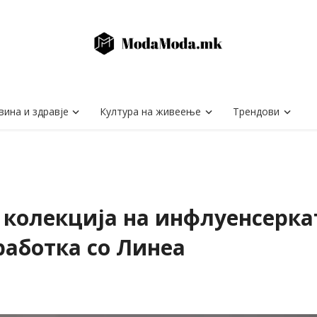
вина и здравје
Култура на живеење
Трендови
а колекција на инфлуенсерк
работка со Линеа