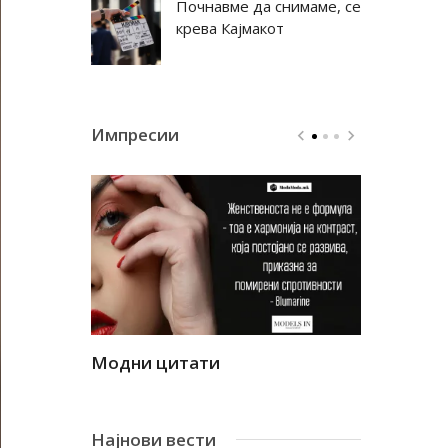
Почнавме да снимаме, се
крева Кајмакот
Импресии
Модни цитати
Модни ци
Најнови вести