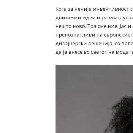
Кога за нечија инвентивност 
движечки идеи и размислувања
нешто ново. Тоа сме ние, Јас 
препознатливи на европскиот
дизајнерски решенија, со врве
да ја внесе во светот на мода