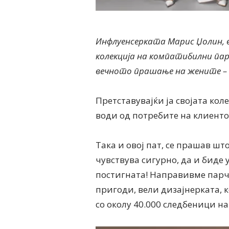
Инфлуенсерката Марис Џолин, в
колекција на компатибилни парч
вечното прашање на жените –
Претставувајќи ја својата ко
води од потребите на клиенто
Така и овој пат, се прашав што
чувствува сигурно, да и биде 
постигната! Направивме парче
пригоди, вели дизајнерката, 
со околу 40.000 следбеници н