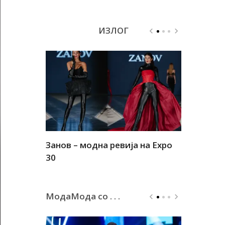
ИЗЛОГ
Занов – модна ревија на Expo
Алшар – м
30
30
МодаМода со . . .