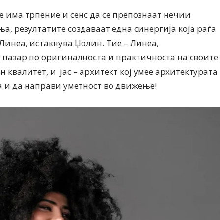
се има трпение и сенс да се препознаат нечии
, резултатите создаваат една синергија која раѓа
и Линеа, истакнува Џолин. Тие – Линеа,
 пазар по оригиналноста и практичноста на своите
н квалитет, и јас – архитект кој умее архитектурата
та и да направи уметност во движење!