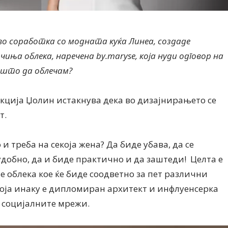
о соработка со модната куќа Линеа, создаде
иња облека, наречена by.maryse, која нуди одговор на
 што да облечам?
Дваесет одговори од Милена
Дваесет одговори з
Антовска за МодаМода
МодаМода со Алекс
лекција Џолин истакнува дека во дизајнирањето се
Ристовски Принц
т.
 и треба на секоја жена? Да биде убава, да се
удобно, да и биде практично и да заштеди! Целта е
 облека кое ќе биде соодветно за пет различни
која инаку е дипломиран архитект и инфлуенсерка
а социјалните мрежи.