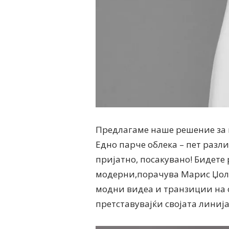
Предлагаме наше решение за 
Едно парче облека – пет разл
пријатно, посакувано! Бидете
модерни,порачува Марис Џолин
модни видеа и транзиции на с
претставувајќи својата линија