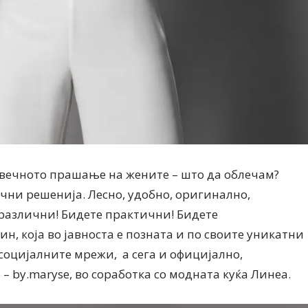
вечното прашање на жените – што да облечам?
ични решенија. Лесно, удобно, оригинално,
 различни! Бидете практични! Бидете
, која во јавноста е позната и по своите уникатни
оцијалните мрежи, а сега и официјално,
 – by.maryse, во соработка со модната куќа Линеа.