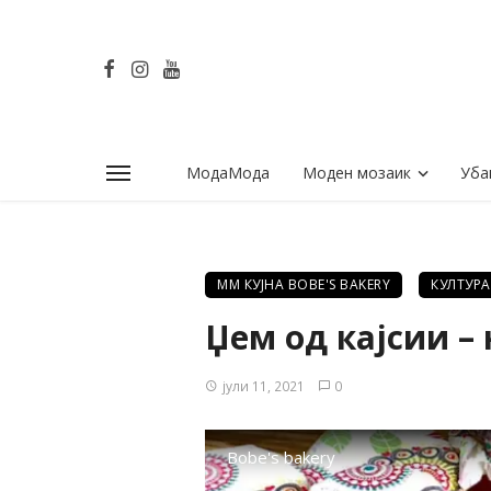
МодаМода
Моден мозаик
Уба
ММ КУЈНА BOBE'S BAKERY
КУЛТУРА
Џем од кајсии –
јули 11, 2021
0
Bobe's bakery