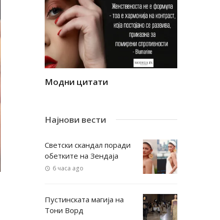
Модни цитати
Модни ци
Најнови вести
Светски скандал поради
обетките на Зендаја
6 часа ago
Пустинската магија на
Тони Ворд