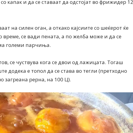
 со капак и да се ставаат да одстојат во фрижидер 1
аат на силен оган, а откако кајсиите со шеќерот ќе
о време, се вади пената, а по желба може и да се
ема големи парчиња.
тов, се чуствува кога се двои од лажицата. Тогаш
ште додека е топол да се става во тегли (претходно
о загреана рерна, на 100 Ц).