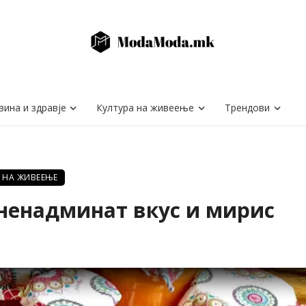
вина и здравје
Култура на живеење
Трендови
 НА ЖИВЕЕЊЕ
 ненадминат вкус и мирис