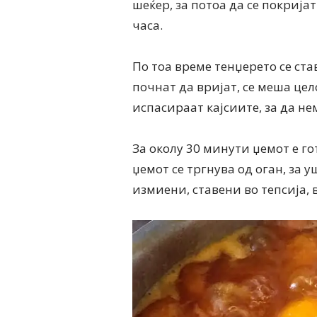
шеќер, за потоа да се покријат
часа.
По тоа време тенџерето се став
почнат да вријат, се меша цел
испасираат кајсиите, за да н
За околу 30 минути џемот е го
џемот се тргнува од оган, за у
измиени, ставени во тепсија, в