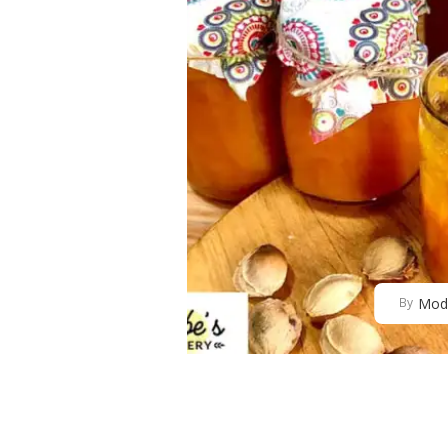
Mod
By