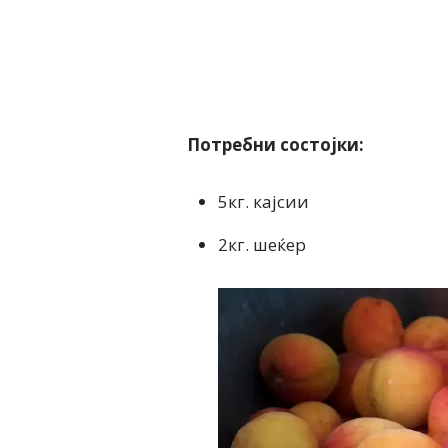
Потребни состојки:
5кг. кајсии
2кг. шеќер