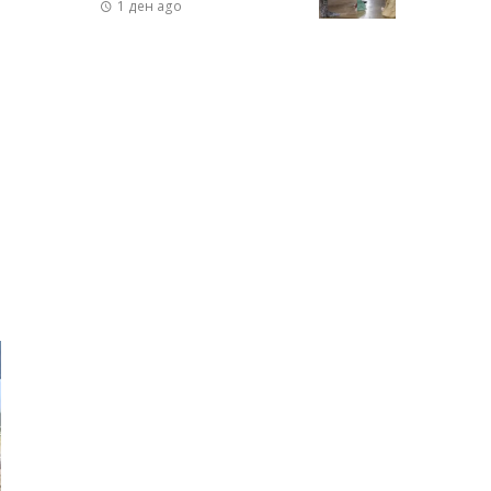
2
1 ден ago