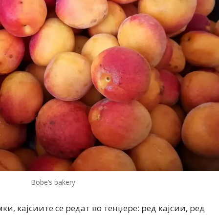
Модни цитати
Модни цитати
Bobe’s bakery
и, кајсиите се редат во тенџере: ред кајсии, ред