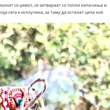
полнат со џемот, се затвараат со топли капачиња и
оја сега е исклучена, за таму да останат цела ноќ.