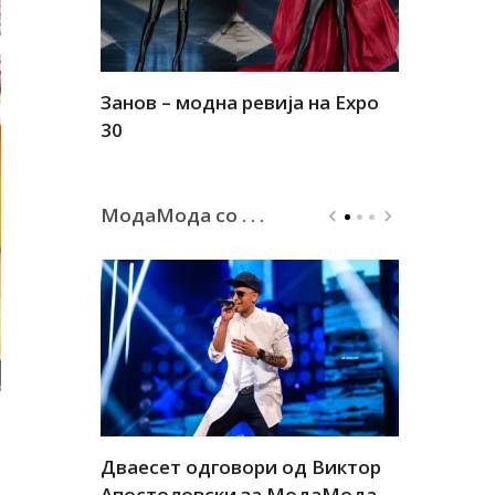
Занов – модна ревија на Expo
Алшар – м
30
30
МодаМода со . . .
а
Дваесет одговори од Виктор
Дваесет 
андар
Апостоловски за МодаМода
Антовска