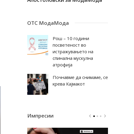
ОТС МодаМода
Рош – 10 години
посветеност во
истражувањето на
спинална мускулна
атрофија
Почнавме да снимаме, се
крева Кајмакот
Импресии