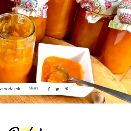
Алшар – модна ревија на Expo
Филигрански обетки
30
Share
amoda.mk
Дваесет одговори од Милена
Дваесет одговори з
Антовска за МодаМода
МодаМода со Алекс