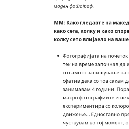
мод
ен фотограф.
ММ: Како гледавте на макед
како сега, колку и како спо
колку сето влијаело на ваш
Фотографијата на почеток 
тек на време започнав да
со самото запишување на ф
сфатив дека со тоа сакам 
занимавам 4 години. Пора
макро фотографиите и не м
експериментира со колорот
движење… Едноставно прек
чуствувам во тој момент, о