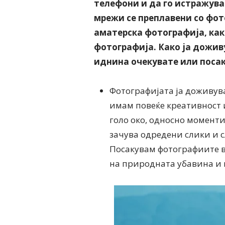
телефони и да го истражува
мрежи се преплавени со фот
аматерска фотографија, ка
фотографија. Како ја дожив
иднина очекувате или поса
Фотографијата ја доживув
имам повеќе креативност 
голо око, односно момент
зачува одредени слики и с
Посакувам фотографиите в
на природната убавина и 