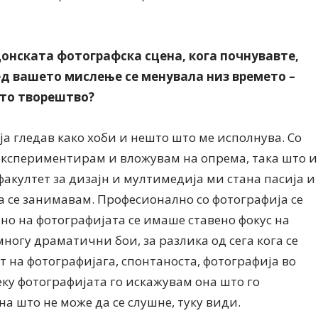
онската фотографска сцена, кога почнувавте,
ред вашето мислење се менувала низ времето –
ето творештво?
Дваесет одговори од Милена
Дваесет одговори з
ја гледав како хоби и нешто што ме исполнува. Со
Антовска за МодаМода
МодаМода со Алекс
Ристовски Принц
 експериментирам и вложувам на опрема, така што и
акултет за дизајн и мултимедија ми стана пасија и
да се занимавам. Професионално со фотографија се
но на фотографијата се имаше ставено фокус на
ногу драматични бои, за разлика од сега кога се
 на фотографијага, спонтаноста, фотографија во
у фотографијата го искажувам она што го
на што не може да се слушне, туку види.