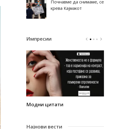
Почнавме да снимаме, се
крева Кајмакот
Импресии
Модни цитати
Модни ци
Најнови вести