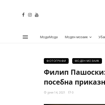
МодаМода
Моден мозаик
Уба
ФОТОГРАФИ
МОДЕН МОЗАИК
Филип Пашоски: 
посебна приказ
јуни 14, 2021
0