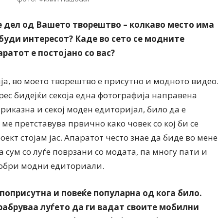
 дел од Вашето творештво – колкаво место има
 буди интересот? Каде во сето се модните
ратот е постојано со вас?
а, во моето творештво е присутно и модното видео
ес бидејќи секоја една фотографија направена
приказна и секој моден едиторијал, било да е
ме претставува првично како човек со кој би се
оект стојам јас. Апаратот често знае да биде во мене
а сум со луѓе поврзани со модата, па многу пати и
добри модни едиториали.
поприсутна и повеќе популарна од кога било.
абруваа луѓето да ги вадат своите мобилни