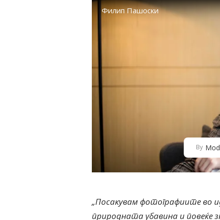
Филип Пашоски
Mod
By
„Посакувам фотографиите во ид
природната убавина и повеќе з