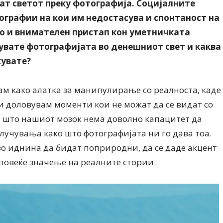
ат светот преку фотографија. Социјалните
ографии на кои им недостасува и спонтаност на
ко и внимателен пристап кон уметничката
увате фотографијата во денешниот свет и каква
кувате?
ам како алатка за манипулирање со реалноста, каде
и доловувам моменти кои не можат да се видат со
и што нашиот мозок нема доволно капацитет да
лучувања како што фотографијата ни го дава тоа.
о иднина да бидат поприродни, да се даде акцент
повеќе значење на реалните стории.