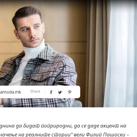
Алшар – модна ревија на Expo
Филигрански обетки
Share
amoda.mk
30
нина да бидат поприродни, да се даде акцент на
начење на реалните стории“ вели Филип Пашоски –