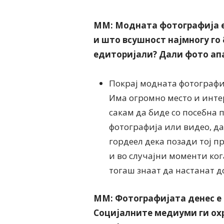
ММ: Модната фотографија е
и што всушност најмногу го
едиторијали? Дали фото апа
Покрај модната фотографиј
Има огромно место и интер
сакам да биде со посебна 
фотографија или видео, да 
гордеел дека позади тој пр
и во случајни моменти ког
тогаш знаат да настанат 
ММ: Фотографијата денес е 
Социјалните медиуми ги охр