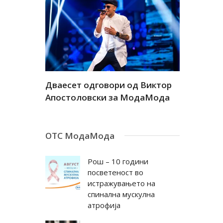
а
Дваесет одговори од Виктор
Дваесет 
андар
Апостоловски за МодаМода
Антовска
ОТС МодаМода
Рош – 10 години
посветеност во
истражувањето на
спинална мускулна
атрофија