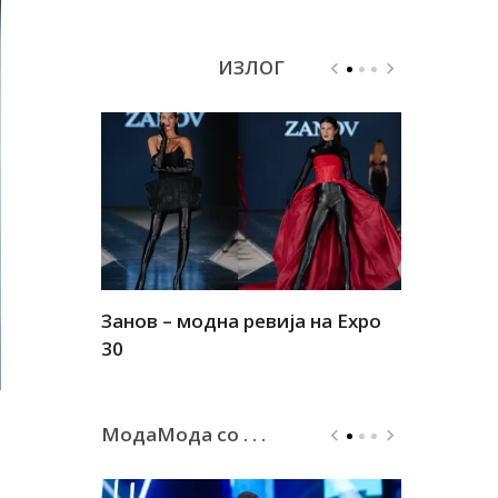
ИЗЛОГ
Занов – модна ревија на Expo
Алшар – м
30
30
МодаМода со . . .