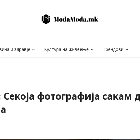
вина и здравје
Култура на живеење
Трендови
Секоја фотографија сакам д
на