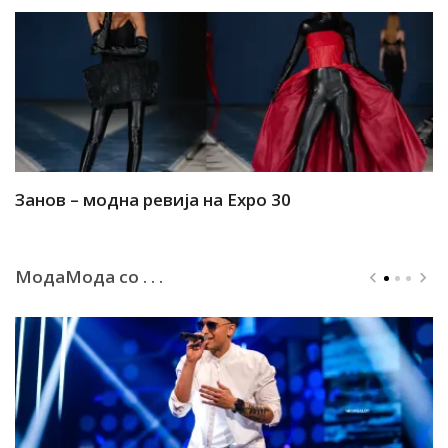
Занов – модна ревија на Expo 30
А
МодаМода со . . .