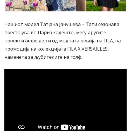
Нашиот модел Татјана Јанушева – Тати сезонава
престојува во Париз кадешто, меѓу другите
проекти беше дел и од модната ревија на FILA, на
промоција на колекцијата FILA X VERSAILLES,
наменета за љубителите на голф.