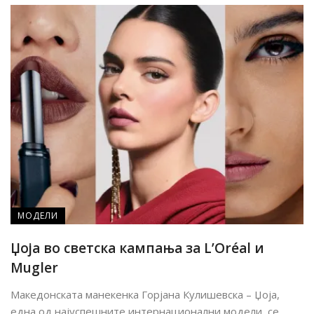
МОДЕЛИ
Џоја во светска кампања за L’Oréal и
Mugler
Македонската манекенка Горјана Кулишевска – Џоја,
една од најуспешните интернационални модели, се