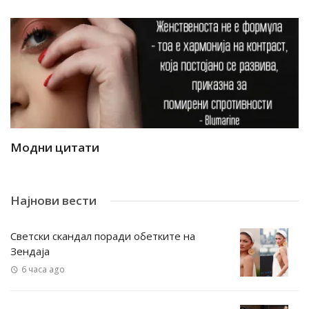
Модни цитати
М
Најнови вести
Светски скандал поради обетките на
Зендаја
6 часа ago