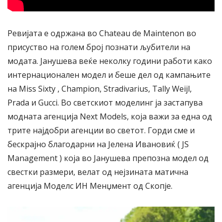
Ревијата е одржана во Chateau de Maintenon во
присуство на голем број познати љубители на
модата. Јанушева веќе неколку години работи како
интернационален модел и беше дел од кампањите
на Miss Sixty , Champion, Stradivarius, Tally Weijl,
Prada и Gucci. Во светскиот моделинг ја застапува
модната агенција Next Models, која важи за една од
трите најдобри агенции во светот. Горди сме и
бескрајно благодарни на Јелена Ивановиќ ( JS
Management ) која во Јанушева препозна модел од
свестки размери, велат од нејзината матична
агенција Моделс ИН Менџмент од Скопје.