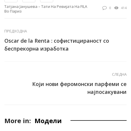
Татјана Јанушева – Тати На Ревијата На FILA
0
414
Во Париз
ПРЕДХОДНА
Oscar de la Renta : софистицираност со
беспрекорна изработка
СЛЕДНА
Који нови феромонски парфеми се
најпосакувани
More in:
Модели