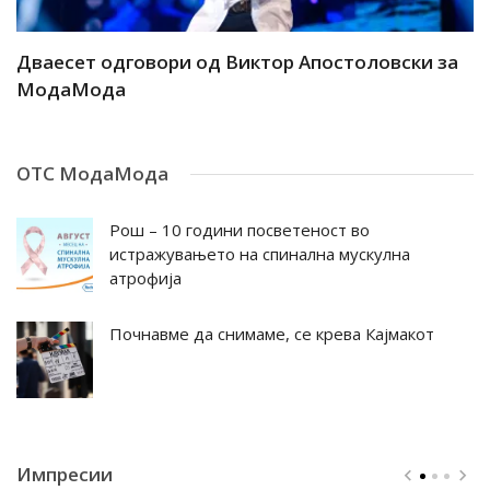
ар
Дваесет одговори од Виктор Апостоловски за
Д
МодаМода
М
ОТС МодаМода
Рош – 10 години посветеност во
истражувањето на спинална мускулна
атрофија
Почнавме да снимаме, се крева Кајмакот
Импресии