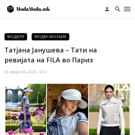
МОДЕЛИ
МОДЕН МОЗАИК
Татјана Јанушева – Тати на
ревијата на FILA во Париз
април 30, 2024
0