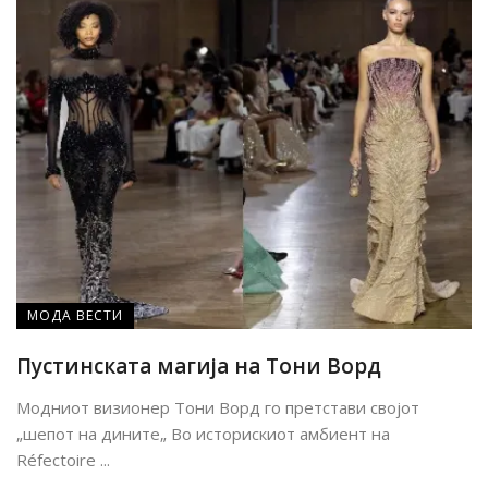
МОДА ВЕСТИ
Пустинската магија на Тони Ворд
Модниот визионер Тони Ворд го претстави својот
„шепот на дините„ Во историскиот амбиент на
Réfectoire ...