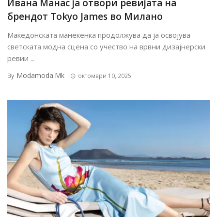
Ивана Манас ја отвори ревијата на
брендот Tokyo James во Милано
Македонската манекенка продолжува да ја освојува
светската модна сцена со учество на врвни дизајнерски
ревии ...
Modamoda.mk
By
октомври 10, 2025