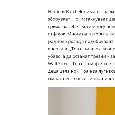
Hadid и Batchelor имаат голем
зборуваат. Но, истакнуваат де
грижа за себе“. Kin е многу по
пијалок: Многу од неговите к
родиола роза, ја подобруваат
енергија. „Тоа е пијалок за он
убаво, а да останат трезни – 
Wall Street. Тоа е за мајки кои
деца цела ноќ. Тоа е за луѓе ко
имаат нешто што ги прави да с