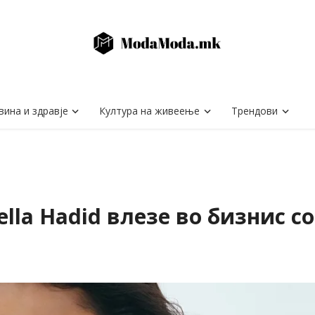
вина и здравје
Култура на живеење
Трендови
lla Hadid влезе во бизнис с