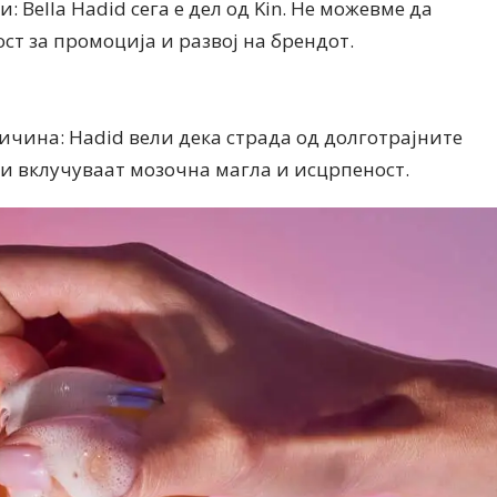
: Bella Hadid сега е дел од Kin. Не можевме да
т за промоција и развој на брендот.
ричина: Hadid вели дека страда од долготрајните
ои вклучуваат мозочна магла и исцрпеност.
Модни цитати
Модни цитати