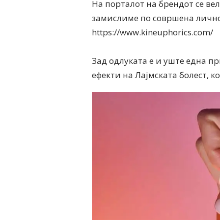
На порталот на брендот се вели
замислиме по совршена личнос
https://www.kineuphorics.com/
Зад одлуката е и уште една п
ефекти на Лајмската болест, к