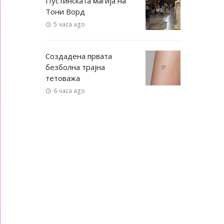
Пустинската магија на
Тони Ворд
5 часа ago
Создадена првата
безболна трајна
тетоважа
6 часа ago