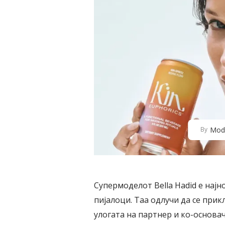
Mod
By
Супермоделот Bella Hadid е најн
пијалоци. Таа одлучи да се прик
улогата на партнер и ко-основач