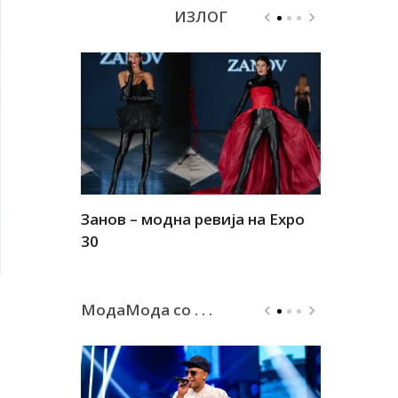
ИЗЛОГ
Занов – модна ревија на Expo
Алшар – м
30
30
МодаМода со . . .