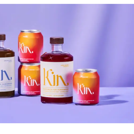
Дваесет одговори од Милена
Дваесет одговори з
Антовска за МодаМода
МодаМода со Алекс
Ристовски Принц