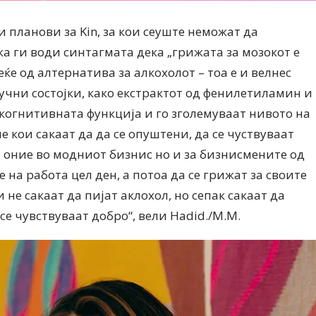
и планови за Kin, за кои сеуште неможат да
ка ги води синтагмата дека „грижата за мозокот е
веќе од алтернатива за алкохолот – тоа е и велнес
лучни состојки, како екстрактот од фенилетиламин и
 когнитивната функција и го зголемуваат нивото на
ие кои сакаат да да се опуштени, да се чуствуваат
за оние во модниот бизнис но и за бизнисмените од
 се на работа цел ден, а потоа да се грижат за своите
и не сакаат да пијат аклохол, но сепак сакаат да
е чувствуваат добро“, вели Hadid./М.М.