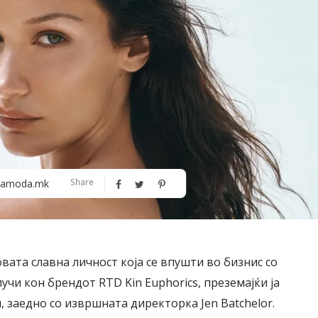
Алшар – модна ревија на Expo
Филигрански обетки
Share
amoda.mk
30
овата славна личност која се впушти во бизнис со
лучи кон брендот RTD Kin Euphorics, преземајќи ја
, заедно со извршната директорка Jen Batchelor.