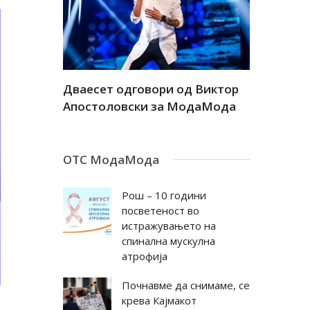
а
Дваесет одговори од Виктор
Дваесет 
андар
Апостоловски за МодаМода
Антовска
ОТС МодаМода
Рош – 10 години
посветеност во
истражувањето на
спинална мускулна
атрофија
Почнавме да снимаме, се
крева Кајмакот