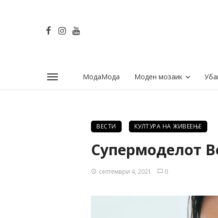
МодаМода
Моден мозаик
Уба
ВЕСТИ
КУЛТУРА НА ЖИВЕЕЊЕ
Супермоделот Be
септември 4, 2021
0