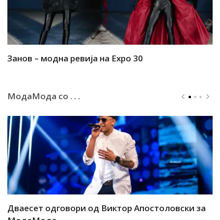
Занов – модна ревија на Expo 30
А
МодаМода со . . .
ар
Дваесет одговори од Виктор Апостоловски за
Д