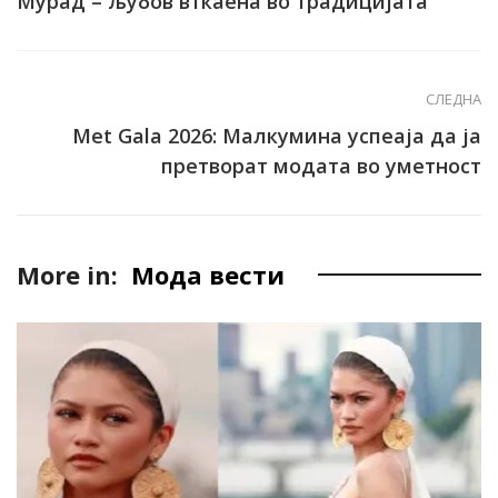
Мурад – љубов вткаена во традицијата
СЛЕДНА
Met Gala 2026: Малкумина успеаја да ја
претворат модата во уметност
More in:
Мода вести