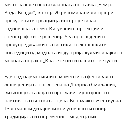
место зазеде спектакуларната поставка „Земја.
Вода. Воздух“, во која 20 реномирани дизајнери
преку своите креации ја интерпретираа
годинешната тема. Визуелните проекции и
сценографските решенија беа проследени со
предупредувачки статистики за еколошките
последици од модната индустрија, кулминирајќи со
моќната порака: „Вратете ни ги нашите светулки“.
Еден од најемотивните моменти на фестивалот
беше ревијата посветена на Добрила Смиљаниќ,
визионерката која го прослави сирогојнското
плетиво на светската сцена. Во омажот учествуваа
13 домашни дизајнери кои успешно ги споија
традицијата и современиот моден јазик.