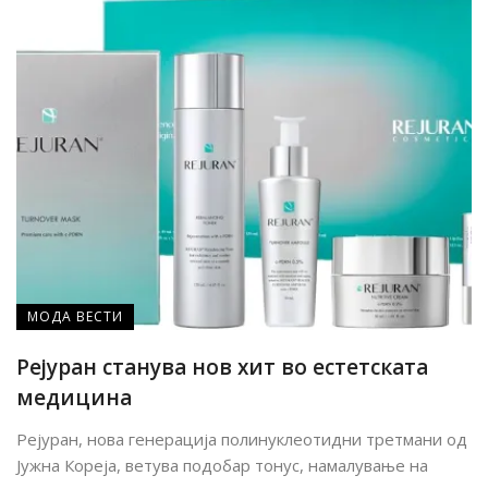
МОДА ВЕСТИ
Рејуран станува нов хит во естетската
медицина
Рејуран, нова генерација полинуклеотидни третмани од
Јужна Кореја, ветува подобар тонус, намалување на