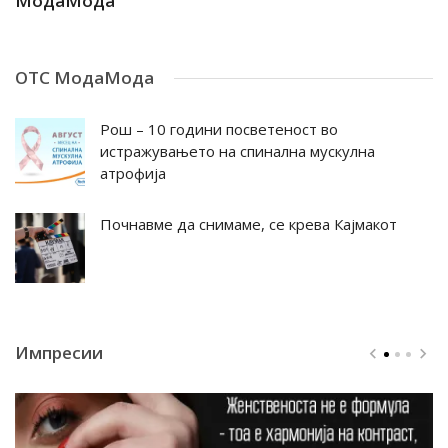
МодаМода
М
ОТС МодаМода
Рош – 10 години посветеност во
истражувањето на спинална мускулна
атрофија
Почнавме да снимаме, се крева Кајмакот
Импресии