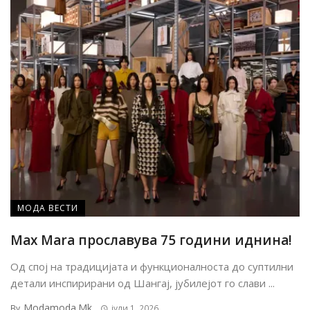
МОДА ВЕСТИ
Max Mara прославува 75 години иднина!
Од спој на традицијата и функционалноста до суптилни
детали инспирирани од Шангај, јубилејот го слави ...
Modamoda.mk
By
јули 1, 2026