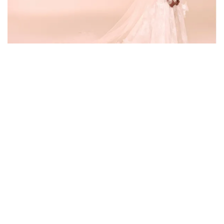
Невестинската колекција за есен 2026 раскажува
приказна за семејни спомени, емоции и
занаетчиска изработка
Познатиот либански моден креатор Зухаир Мурад
ја претстави својата невестинска колекција за
есенва како своевидна модна приказна
инспирирана од генерациското наследство и
семејните традиции.