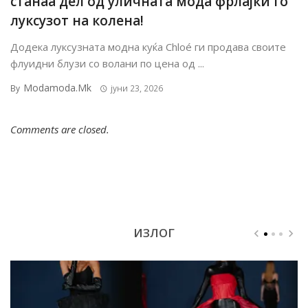
станаа дел од уличната мода фрлајќи го
луксузот на колена!
Додека луксузната модна куќа Chloé ги продава своите
флуидни блузи со волани по цена од ...
Modamoda.mk
By
јуни 23, 2026
Comments are closed.
ИЗЛОГ