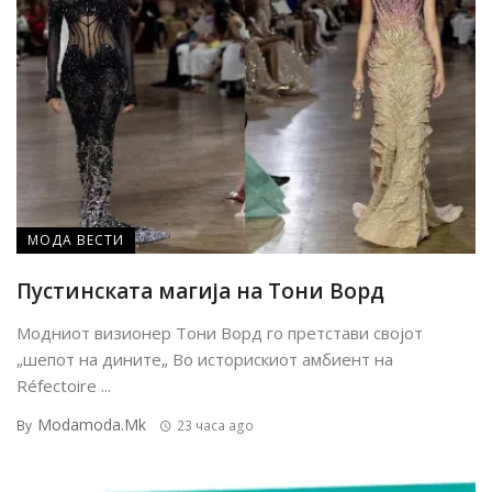
МОДА ВЕСТИ
Пустинската магија на Тони Ворд
Модниот визионер Тони Ворд го претстави својот
„шепот на дините„ Во историскиот амбиент на
Réfectoire ...
Modamoda.mk
By
23 часа ago