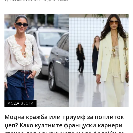
МОДА ВЕСТИ
Модна кражба или триумф за поплиток
џеп? Како култните француски карнери