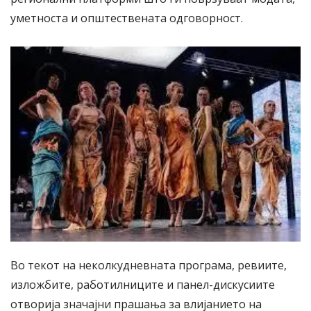
уметноста и општествената одговорност.
Во текот на неколкудневната програма, ревиите,
изложбите, работилниците и панел-дискусиите
отворија значајни прашања за влијанието на