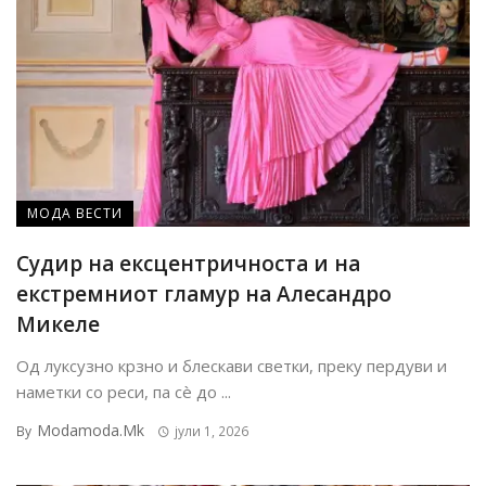
МОДА ВЕСТИ
Судир на ексцентричноста и на
екстремниот гламур на Алесандро
Микеле
Од луксузно крзно и блескави светки, преку пердуви и
наметки со реси, па сè до ...
Modamoda.mk
By
јули 1, 2026