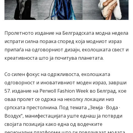
Пролетното издание на Белградската модна недела
испрати силна порака според која модниот израз
припаѓа на одговорниот дизајн, еколошката свест и
креативноста што ја почитува планетата.
Со силен фокус на одржливоста, еколошката
одговорност и иновативниот моден израз, заврши
57. издание на Perwoll Fashion Week во Белград, кое
оваа пролет се одржа на неколку локации низ
српската престолнина. Под темата „Земја · Вода ·
Воздух“, манифестацијата уште еднаш ја потврди
својата позиција како една од водечките
регионални платформи што ги поврзуваат модата,