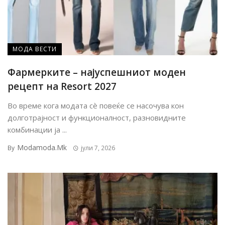
МОДА ВЕСТИ
Фармерките – најуспешниот моден
рецепт на Resort 2027
Во време кога модата сè повеќе се насочува кон
долготрајност и функционалност, разновидните
комбинации ја ...
Modamoda.mk
By
јули 7, 2026