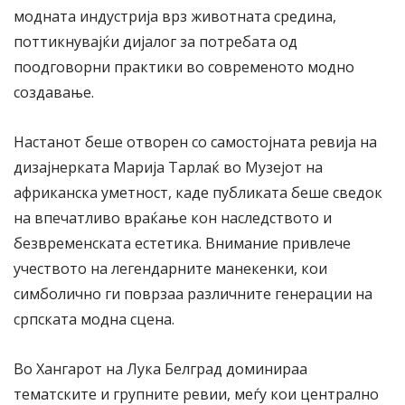
модната индустрија врз животната средина,
поттикнувајќи дијалог за потребата од
поодговорни практики во современото модно
создавање.
Настанот беше отворен со самостојната ревија на
дизајнерката Марија Тарлаќ во Музејот на
африканска уметност, каде публиката беше сведок
на впечатливо враќање кон наследството и
безвременската естетика. Внимание привлече
учеството на легендарните манекенки, кои
симболично ги поврзаа различните генерации на
српската модна сцена.
Во Хангарот на Лука Белград доминираа
тематските и групните ревии, меѓу кои централно