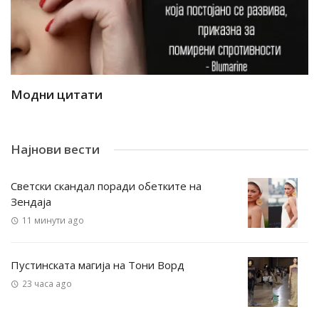
Модни цитати
М
Најнови вести
Светски скандал поради обетките на
Зендаја
11 минути ago
Пустинската магија на Тони Ворд
23 часа ago