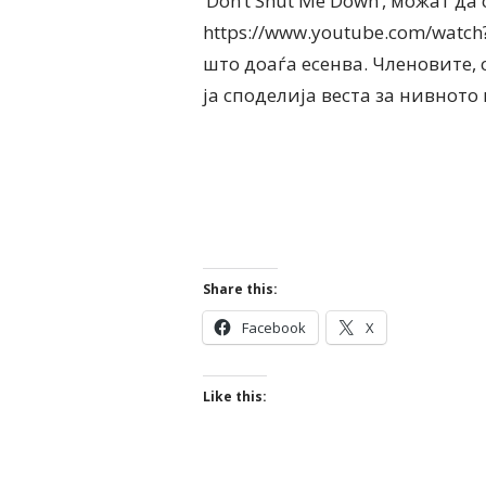
‘Don’t Shut Me Down’, можат да 
https://www.youtube.com/watch
што доаѓа есенва. Членовите, 
ја споделија веста за нивното
Share this:
Facebook
X
Like this: