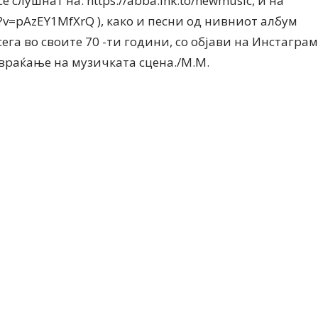
се слушнат на: https://abba.lnk.to/newmusic, и на
?v=pAzEY1MfXrQ ), како и песни од нивниот албум
сега во своите 70 -ти години, со објави на Инстаграм
 враќање на музичката сцена./М.М.