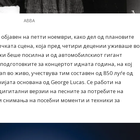
ABBA
 објавен на петти ноември, како дел од плановите
ичката сцена, која пред четири децении уживаше во
ки беше посилна и од автомобилскиот гигант
 подготовките за концертот идната година, на кој
п во живо, учествува тим составен од 850 луѓе од
анијата основана од George Lucas. Се работи на
дигитални верзии на песните за потребите на
ни снимања на посебни моменти и техники за