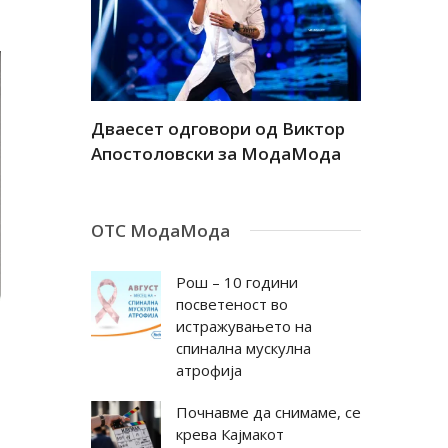
а
Дваесет одговори од Виктор
Дваесет 
андар
Апостоловски за МодаМода
Антовска
ОТС МодаМода
Рош – 10 години
посветеност во
истражувањето на
спинална мускулна
атрофија
Почнавме да снимаме, се
крева Кајмакот