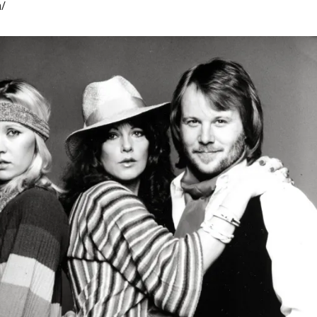
/
Дваесет одговори од Милена
Дваесет одговори з
Антовска за МодаМода
МодаМода со Алекс
Ристовски Принц