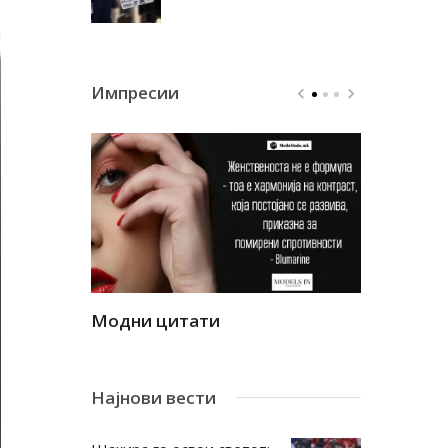
Импресии
Модни цитати
Модни ци
Најнови вести