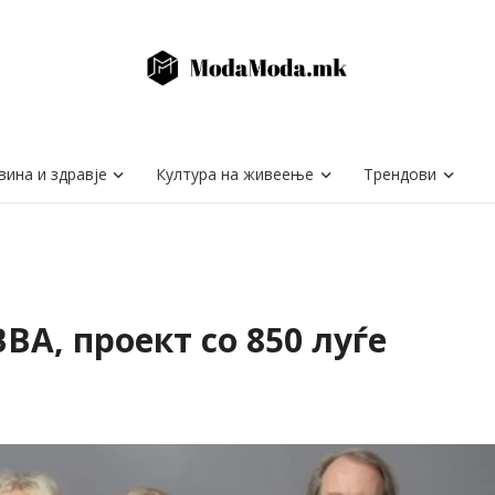
вина и здравје
Култура на живеење
Трендови
BA, проект со 850 луѓе