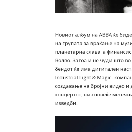
Новиот албум на ABBA ќе биде
на групата за враќање на муз
планетарна слава, а финансис
Волво. Затоа и не чуди што во
бендот ќе има дигитален наста
Industrial Light & Magic- комп
создавање на бројни видео и 
концертот, низ повеќе месеч
изведби.