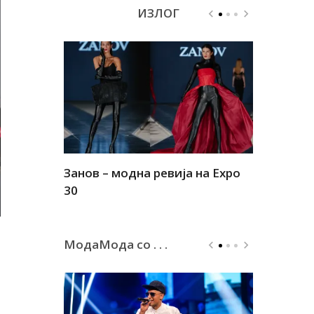
ИЗЛОГ
Занов – модна ревија на Expo
Алшар – м
30
30
МодаМода со . . .