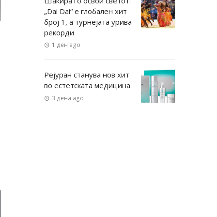
Шакира го освои светот:
„Dai Dai“ е глобален хит
број 1, а турнејата урива
рекорди
1 ден ago
Рејуран станува нов хит
во естетската медицина
3 дена ago