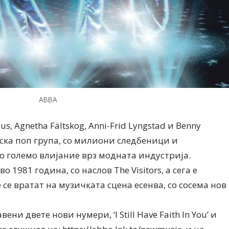
ABBA
s, Agnetha Fältskog, Anni-Frid Lyngstad и Benny
дска поп група, со милиони следбеници и
со големо влијание врз модната индустрија.
 1981 година, со наслов The Visitors, а сега е
се вратат на музичката сцена есенва, со сосема нов
ни двете нови нумери, ‘I Still Have Faith In You’ и