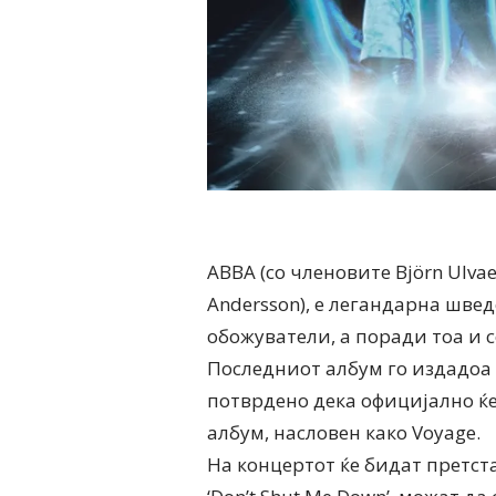
ABBA (со членовите Björn Ulvaeu
Andersson), е легандарна шве
обожуватели, а поради тоа и 
Последниот албум го издадоа во
потврдено дека официјално ќе 
албум, насловен како Voyage.
На концертот ќе бидат претставе