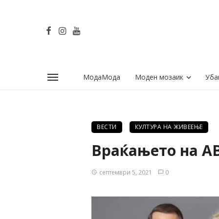
МодаМода
Моден мозаик
Уба
ВЕСТИ
КУЛТУРА НА ЖИВЕЕЊЕ
Враќањето на AB
септември 5, 2021
0