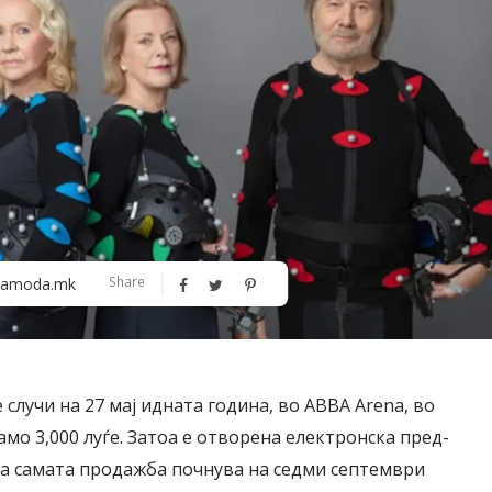
Алшар – модна ревија на Expo
Филигрански обетки
Share
amoda.mk
30
 случи на 27 мај идната година, во ABBA Arena, во
амо 3,000 луѓе. Затоа е отворена електронска пред-
ка самата продажба почнува на седми септември