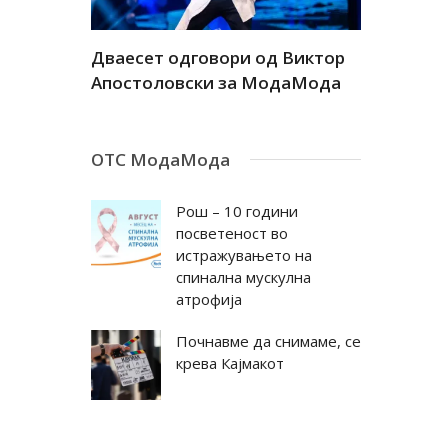
а
Дваесет одговори од Виктор
Дваесет 
андар
Апостоловски за МодаМода
Антовска
ОТС МодаМода
Рош – 10 години
посветеност во
истражувањето на
спинална мускулна
атрофија
Почнавме да снимаме, се
крева Кајмакот