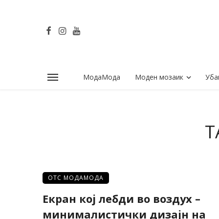
МодаМода
Моден мозаик
Уба
T
ОТС МОДАМОДА
Екран кој лебди во воздух –
минималистички дизајн на