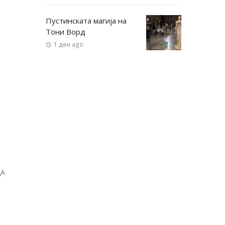
Пустинската магија на
Тони Ворд
1 ден ago
ДА