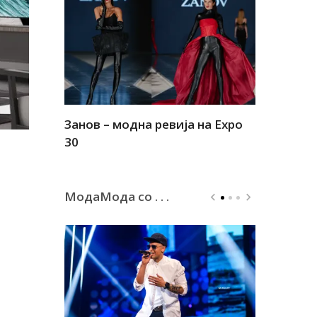
Занов – модна ревија на Expo
Алшар – м
30
30
МодаМода со . . .