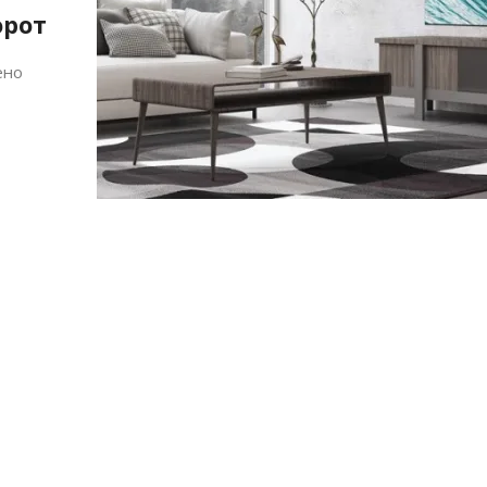
орот
ено
Алшар – модна ревија на Expo
Филигрански обетки
30