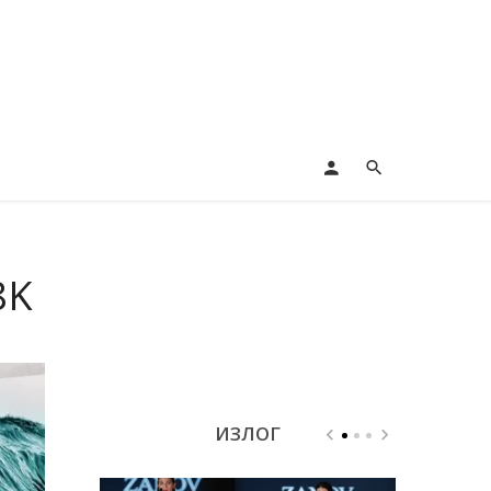
8K
ИЗЛОГ