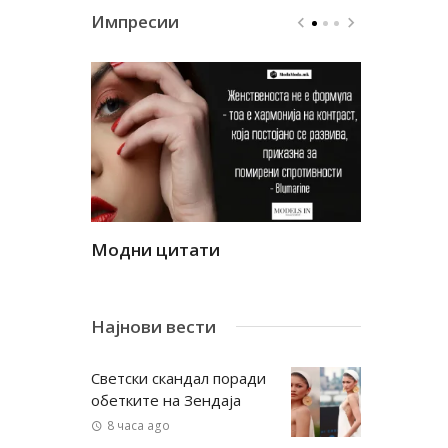
Импресии
Модни цитати
Модни ци
Најнови вести
Светски скандал поради
обетките на Зендаја
8 часа ago