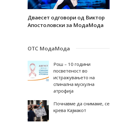
а
Дваесет одговори од Виктор
Дваесет 
андар
Апостоловски за МодаМода
Антовска
ОТС МодаМода
Рош – 10 години
посветеност во
истражувањето на
спинална мускулна
атрофија
Почнавме да снимаме, се
крева Кајмакот