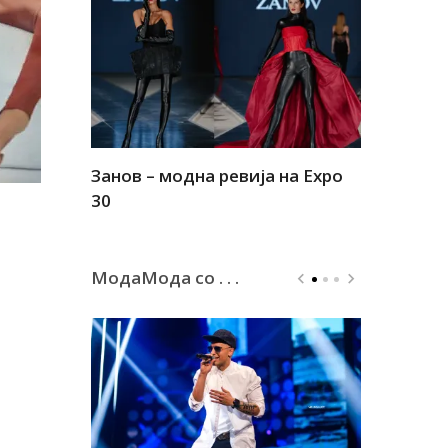
Занов – модна ревија на Expo
Алшар – м
30
30
МодаМода со . . .