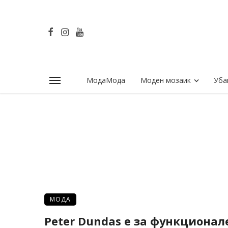
МодаМода
Моден мозаик
Уба
МОДА
Peter Dundas е за функционал