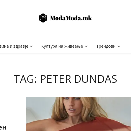
вина и здравје
Култура на живеење
Трендови
TAG: PETER DUNDAS
ен