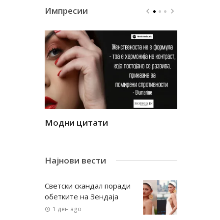
Импресии
Модни цитати
Модни ци
Најнови вести
Светски скандал поради
обетките на Зендаја
1 ден ago