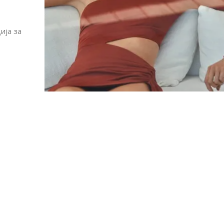
ија за
Алшар – модна ревија на Expo
Филигрански обетки
30