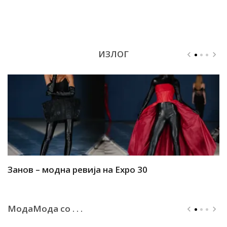
ИЗЛОГ
Занов – модна ревија на Expo 30
А
МодаМода со . . .