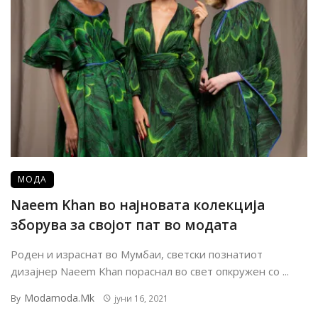
МОДА
Naeem Khan во најновата колекција
зборува за својот пат во модата
Роден и израснат во Мумбаи, светски познатиот
дизајнер Naeem Khan пораснал во свет опкружен со ...
Modamoda.mk
By
јуни 16, 2021