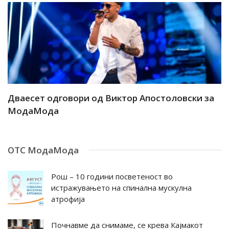
ар
Дваесет одговори од Виктор Апостоловски за
Д
МодаМода
М
ОТС МодаМода
Рош – 10 години посветеност во
истражувањето на спинална мускулна
атрофија
Почнавме да снимаме, се крева Кајмакот