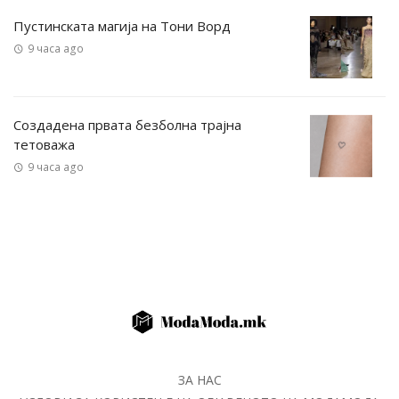
Пустинската магија на Тони Ворд
9 часа ago
Создадена првата безболна трајна
тетоважа
9 часа ago
ЗА НАС