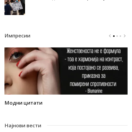
Импресии
Модни цитати
М
Најнови вести