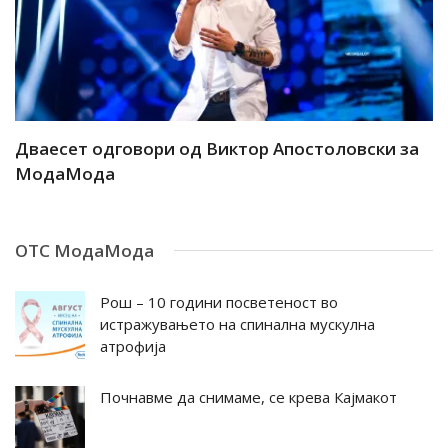
ар
Дваесет одговори од Виктор Апостоловски за
Д
МодаМода
М
ОТС МодаМода
Рош – 10 години посветеност во
истражувањето на спинална мускулна
атрофија
Почнавме да снимаме, се крева Кајмакот