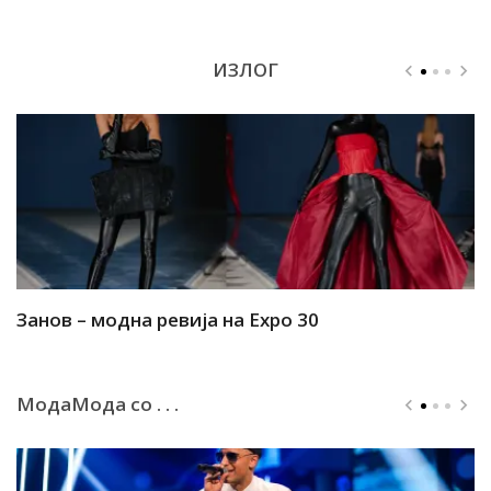
ИЗЛОГ
Занов – модна ревија на Expo 30
А
МодаМода со . . .