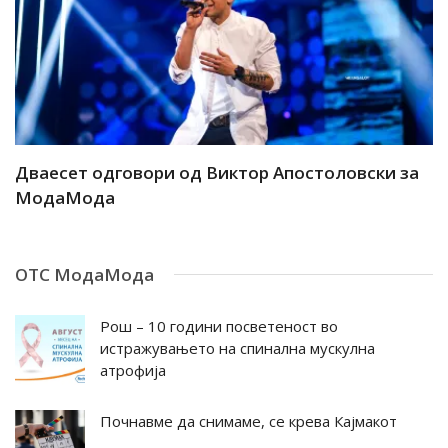
ар
Дваесет одговори од Виктор Апостоловски за
Д
МодаМода
М
ОТС МодаМода
Рош – 10 години посветеност во
истражувањето на спинална мускулна
атрофија
Почнавме да снимаме, се крева Кајмакот