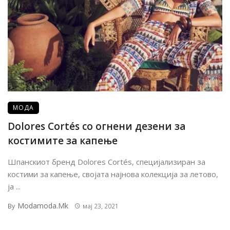
МОДА
Dolores Cortés со огнени дезени за
костимите за капење
Шпанскиот бренд Dolores Cortés, специјализиран за
костими за капење, својата најнова колекција за летово,
ја ...
Modamoda.mk
By
мај 23, 2021