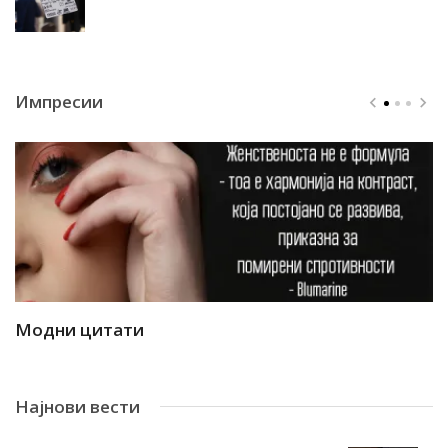
Импресии
Модни цитати
М
Најнови вести