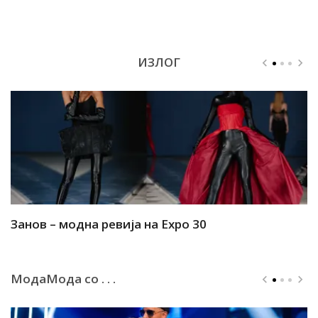
ИЗЛОГ
Занов – модна ревија на Expo 30
А
МодаМода со . . .