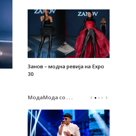
Занов – модна ревија на Expo
Алшар – м
30
30
МодаМода со . . .