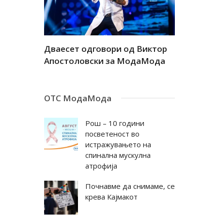
а
Дваесет одговори од Виктор
Дваесет 
андар
Апостоловски за МодаМода
Антовска
ОТС МодаМода
Рош – 10 години
посветеност во
истражувањето на
спинална мускулна
атрофија
Почнавме да снимаме, се
крева Кајмакот