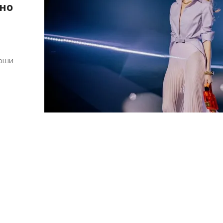
тно
крши
Алшар – модна ревија на Expo
Филигрански обетки
30