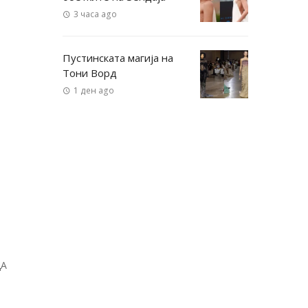
3 часа ago
Пустинската магија на
Тони Ворд
1 ден ago
ДА