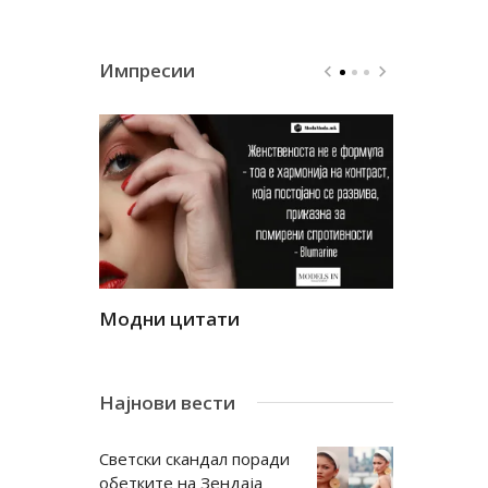
Импресии
Модни цитати
Модни ци
Најнови вести
Светски скандал поради
обетките на Зендаја