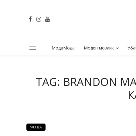
МодаМода
Моден мозаик
Уба
TAG: BRANDON M
К
МОДА