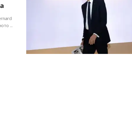
ва
rnard
то ...
Алшар – модна ревија на Expo
Филигрански обетки
30