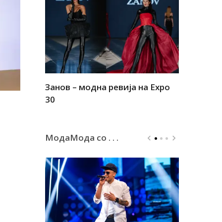
Занов – модна ревија на Expo
Алшар – м
30
30
МодаМода со . . .