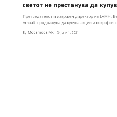
светот не престанува да купу
Претседателот и извршен директор на LVMH, Be
Arnault продолжува да купува акции и покрај нивно
Modamoda.mk
By
јуни 1, 2021