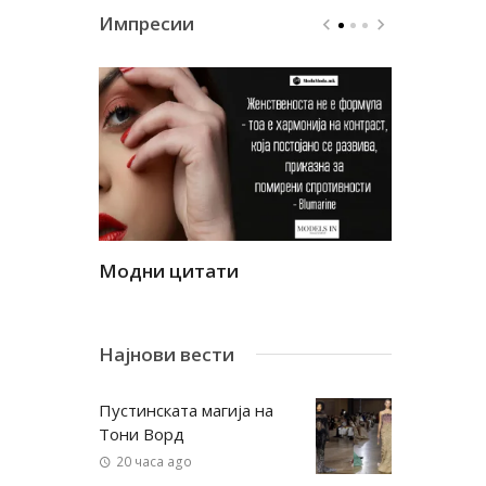
Импресии
Модни цитати
Модни ци
Најнови вести
Пустинската магија на
Тони Ворд
20 часа ago