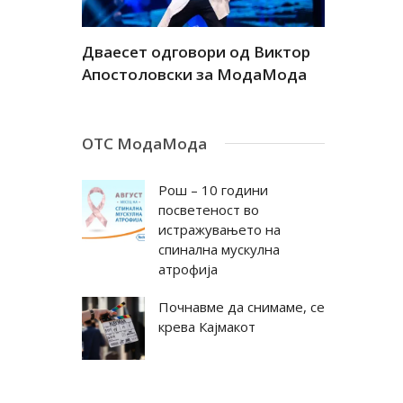
а
Дваесет одговори од Виктор
Дваесет 
андар
Апостоловски за МодаМода
Антовска
ОТС МодаМода
Рош – 10 години
посветеност во
истражувањето на
спинална мускулна
атрофија
Почнавме да снимаме, се
крева Кајмакот