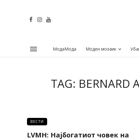
МодаМода
Моден мозаик
Уба
TAG: BERNARD 
ВЕСТИ
LVMH: Најбогатиот човек на