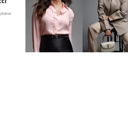
ci
нувана
Алшар – модна ревија на Expo
Филигрански обетки
30