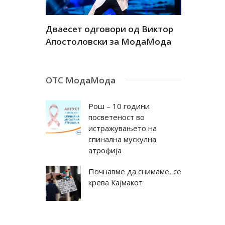
а
Дваесет одговори од Виктор
Дваесет 
андар
Апостоловски за МодаМода
Антовска
ОТС МодаМода
Рош – 10 години
посветеност во
истражувањето на
спинална мускулна
атрофија
Почнавме да снимаме, се
крева Кајмакот