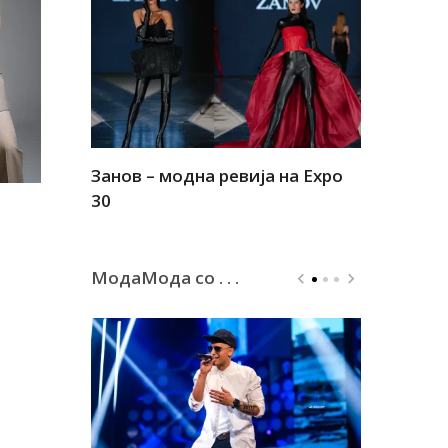
Занов – модна ревија на Expo
Алшар – м
30
30
МодаМода со . . .