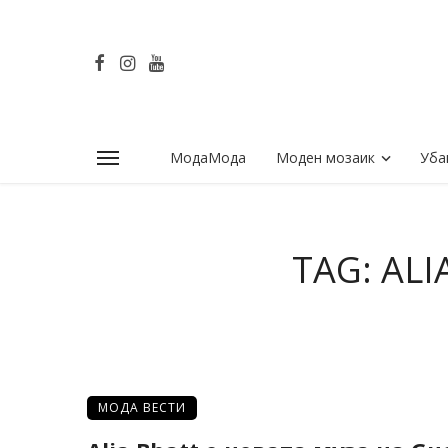
МодаМода
Моден мозаик
Уба
TAG: AL
МОДА ВЕСТИ