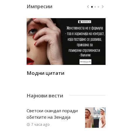
Импресии
Модни цитати
Модни ци
Најнови вести
Светски скандал поради
обетките на Зендаја
7 часа ago