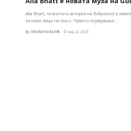
Alia Bhatt е новата муза на Guc
Alia Bhatt, познатата актерка на Bollywood е име
за ново лице на Gucci. Првото појавување ...
Modamoda.mk
By
мај 22, 2023