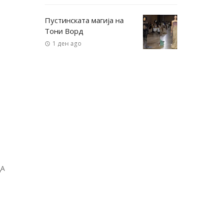
Пустинската магија на
Тони Ворд
1 ден ago
ДА