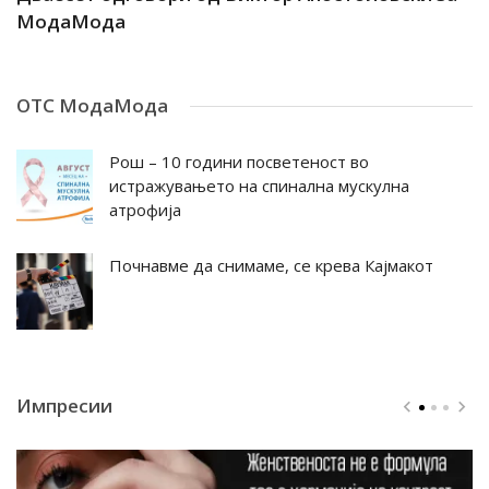
МодаМода
М
ОТС МодаМода
Рош – 10 години посветеност во
истражувањето на спинална мускулна
атрофија
Почнавме да снимаме, се крева Кајмакот
Импресии