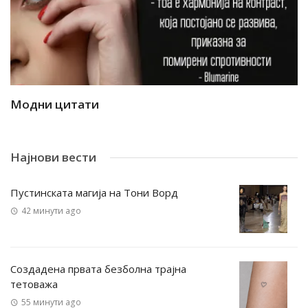
Модни цитати
М
Најнови вести
Пустинската магија на Тони Ворд
42 минути ago
Создадена првата безболна трајна
тетоважа
55 минути ago