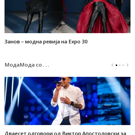
Занов – модна ревија на Expo 30
А
МодаМода со . . .
ар
Дваесет одговори од Виктор Апостоловски за
Д