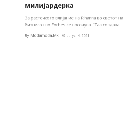
милијардерка
За растечкото влијание на Rihanna во светот на
бизнисот во Forbes се посочува. “Таа создава ...
Modamoda.mk
By
август 4, 2021