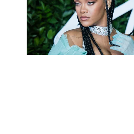
Алшар – модна ревија на Expo
Филигрански обетки
30