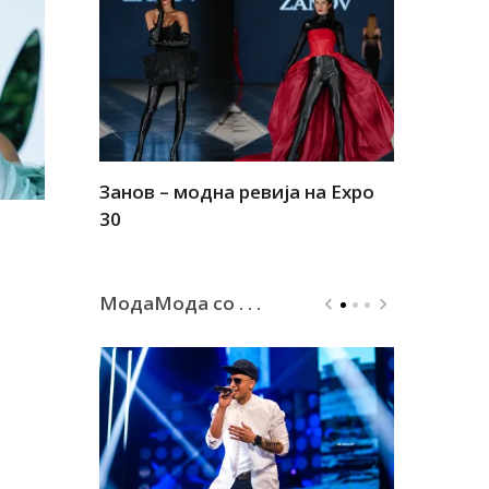
Занов – модна ревија на Expo
Алшар – м
30
30
МодаМода со . . .