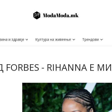
вина и здравје
Култура на живеење
Трендови
Д FORBES - RIHANNA Е М