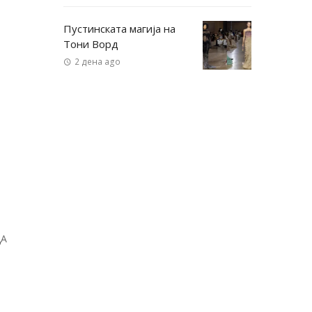
Пустинската магија на
Тони Ворд
2 дена ago
ДА