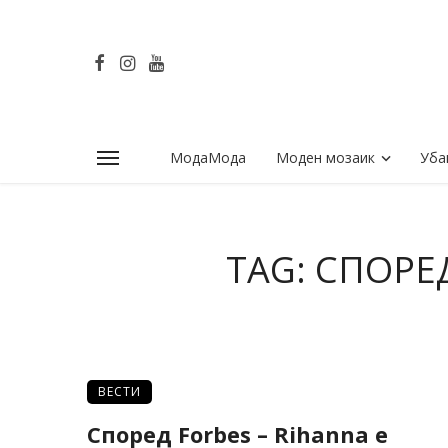
МодаМода
Моден мозаик
Уба
TAG: СПОРЕ
ВЕСТИ
Според Forbes – Rihanna е