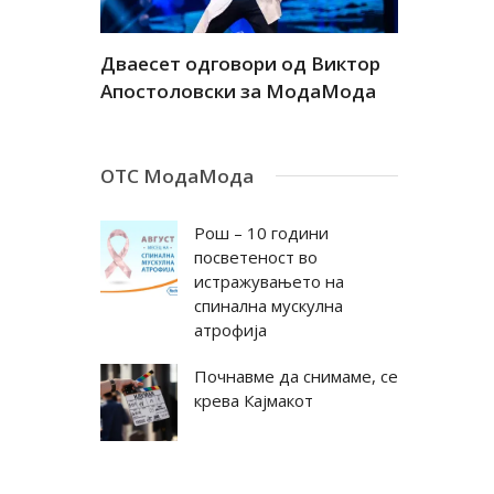
а
Дваесет одговори од Виктор
Дваесет 
андар
Апостоловски за МодаМода
Антовска
ОТС МодаМода
Рош – 10 години
посветеност во
истражувањето на
спинална мускулна
атрофија
Почнавме да снимаме, се
крева Кајмакот