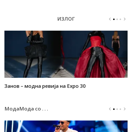
ИЗЛОГ
Занов – модна ревија на Expo 30
А
МодаМода со . . .