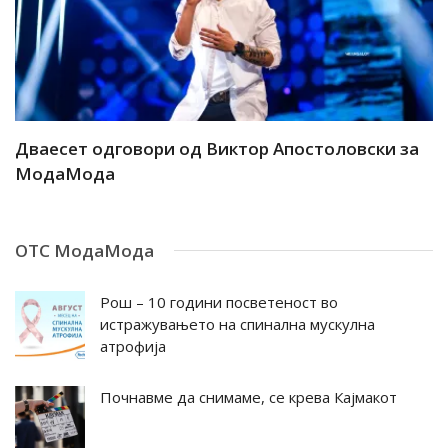
ар
Дваесет одговори од Виктор Апостоловски за
Д
МодаМода
М
ОТС МодаМода
Рош – 10 години посветеност во
истражувањето на спинална мускулна
атрофија
Почнавме да снимаме, се крева Кајмакот