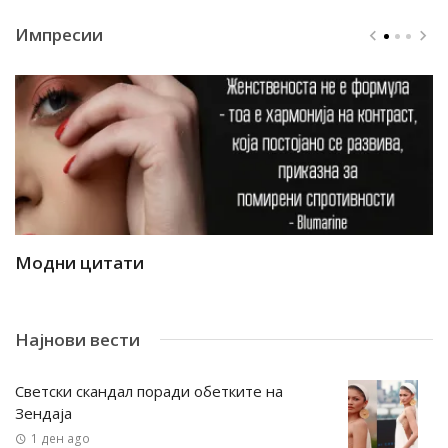
Импресии
Модни цитати
М
Најнови вести
Светски скандал поради обетките на
Зендаја
1 ден ago