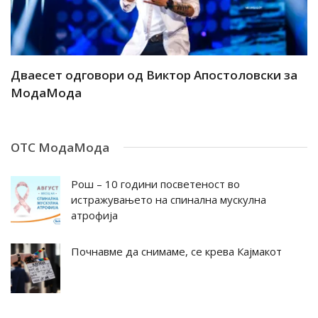
ар
Дваесет одговори од Виктор Апостоловски за
Д
МодаМода
М
ОТС МодаМода
Рош – 10 години посветеност во
истражувањето на спинална мускулна
атрофија
Почнавме да снимаме, се крева Кајмакот