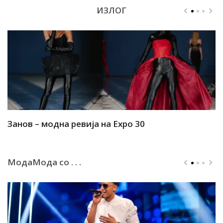
ИЗЛОГ
Занов – модна ревија на Expo 30
А
МодаМода со . . .