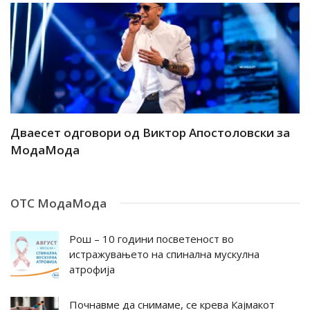
ар
Дваесет одговори од Виктор Апостоловски за
Д
МодаМода
М
ОТС МодаМода
Рош – 10 години посветеност во
истражувањето на спинална мускулна
атрофија
Почнавме да снимаме, се крева Кајмакот