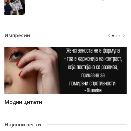
Импресии
Модни цитати
М
Најнови вести