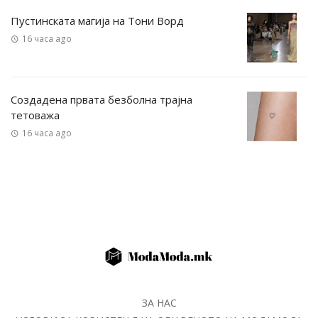
Пустинската магија на Тони Ворд
16 часа ago
Создадена првата безболна трајна
тетоважа
16 часа ago
ЗА НАС