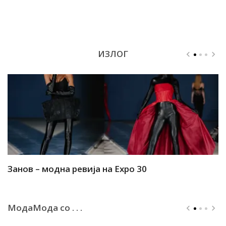
ИЗЛОГ
Занов – модна ревија на Expo 30
А
МодаМода со . . .