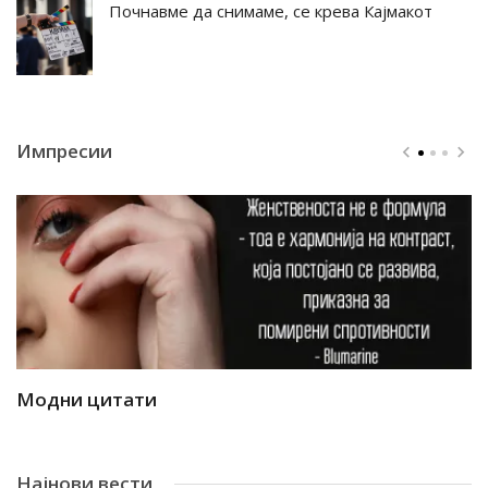
Почнавме да снимаме, се крева Кајмакот
Импресии
Модни цитати
М
Најнови вести