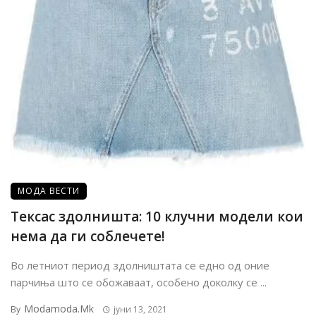
МОДА ВЕСТИ
Тексас здолништа: 10 клучни модели кои
нема да ги соблечете!
Во летниот период здолништата се едно од оние
парчиња што се обожаваат, особено доколку се ...
Modamoda.mk
By
јуни 13, 2021