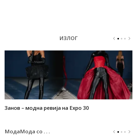
ИЗЛОГ
Занов – модна ревија на Expo 30
А
МодаМода со . . .