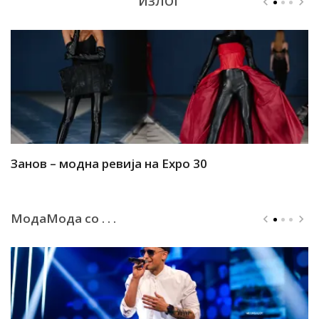
ИЗЛОГ
Занов – модна ревија на Expo 30
А
МодаМода со . . .