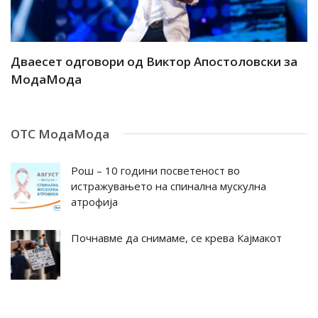
ар
Дваесет одговори од Виктор Апостоловски за
Д
МодаМода
М
ОТС МодаМода
Рош – 10 години посветеност во
истражувањето на спинална мускулна
атрофија
Почнавме да снимаме, се крева Кајмакот