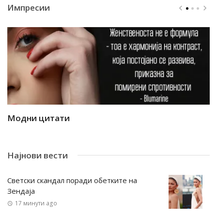
Импресии
Модни цитати
М
Најнови вести
Светски скандал поради обетките на
Зендаја
17 минути ago