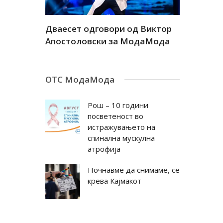
а
Дваесет одговори од Виктор
Дваесет 
андар
Апостоловски за МодаМода
Антовска
ОТС МодаМода
Рош – 10 години
посветеност во
истражувањето на
спинална мускулна
атрофија
Почнавме да снимаме, се
крева Кајмакот