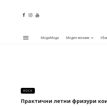
МодаМода
Моден мозаик
Уба
КОСА
Практични летни фризури кои