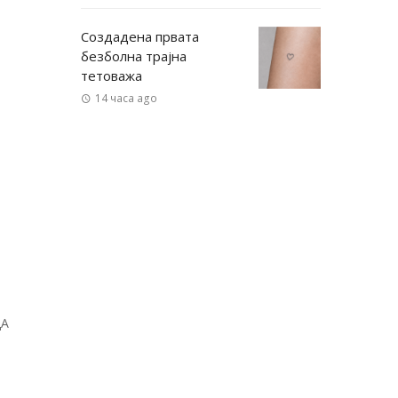
Создадена првата
безболна трајна
тетоважа
14 часа ago
ДА