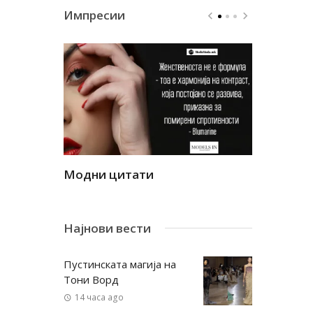
Импресии
Модни цитати
Модни ци
Најнови вести
Пустинската магија на
Тони Ворд
14 часа ago