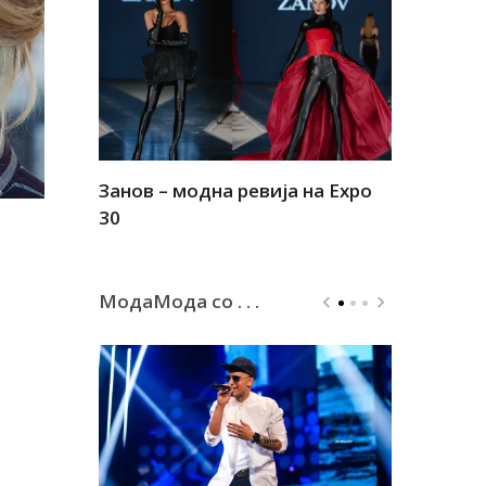
Занов – модна ревија на Expo
Алшар – м
30
30
МодаМода со . . .