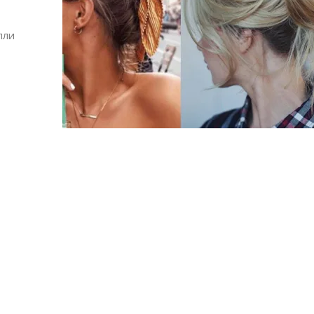
пли
Алшар – модна ревија на Expo
Филигрански обетки
30