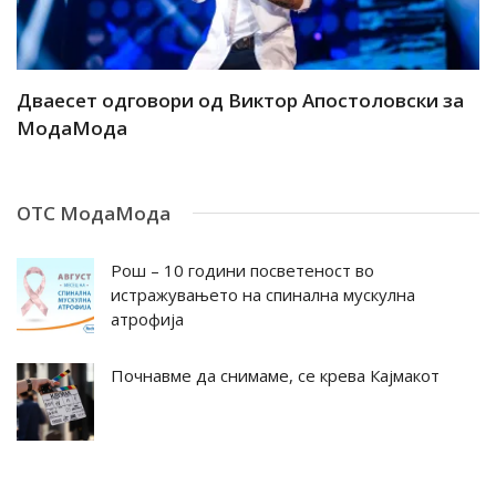
ар
Дваесет одговори од Виктор Апостоловски за
Д
МодаМода
М
ОТС МодаМода
Рош – 10 години посветеност во
истражувањето на спинална мускулна
атрофија
Почнавме да снимаме, се крева Кајмакот