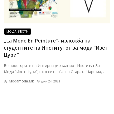
МОДА ВЕСТИ
„La Mode En Peinture”- изложба на
студентите на Институтот за мода ”Изет
Цури”
Во просторите на Интернационалниот Институт За
Мода ”Изет Цури”, што се наоѓа во Старата Чаршиа, ...
Modamoda.mk
By
јуни 24, 2021