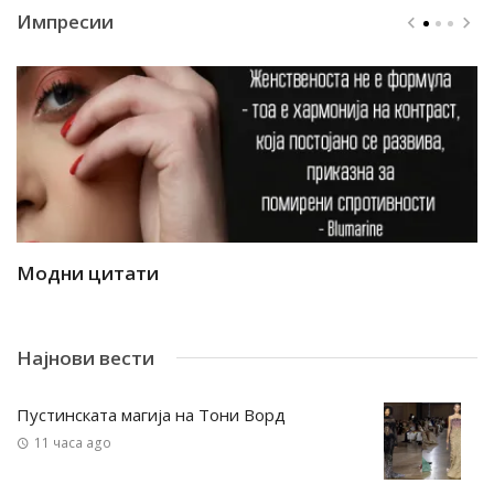
Импресии
Модни цитати
М
Најнови вести
Пустинската магија на Тони Ворд
11 часа ago