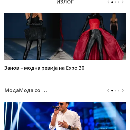
ИЗЛОГ
Занов – модна ревија на Expo 30
А
МодаМода со . . .