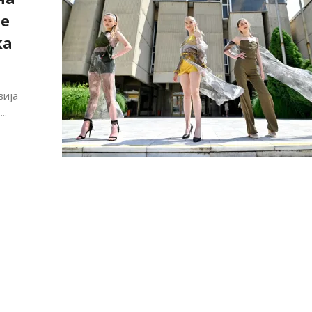
те
ка
вија
..
Алшар – модна ревија на Expo
Филигрански обетки
30