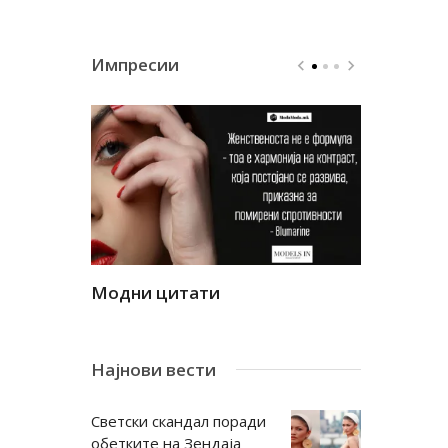
Импресии
Модни цитати
Модни ци
Најнови вести
Светски скандал поради
обетките на Зендаја