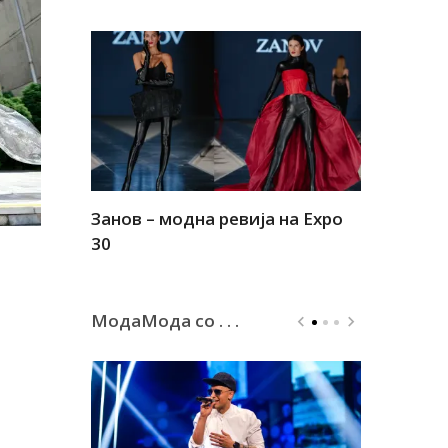
Занов – модна ревија на Expo
Алшар – м
30
30
МодаМода со . . .