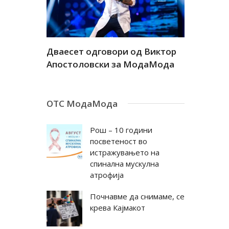
а
Дваесет одговори од Виктор
Дваесет 
андар
Апостоловски за МодаМода
Антовска
ОТС МодаМода
Рош – 10 години
посветеност во
истражувањето на
спинална мускулна
атрофија
Почнавме да снимаме, се
крева Кајмакот