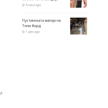
9 часа ago
Пустинската магија на
Тони Ворд
1 ден ago
ДА