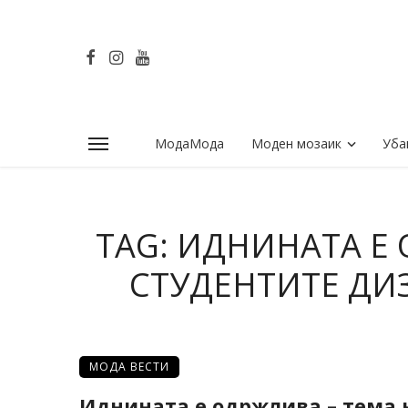
МодаМода
Моден мозаик
Уба
TAG: ИДНИНАТА Е 
СТУДЕНТИТЕ ДИ
МОДА ВЕСТИ
Иднината е одржлива – тема 