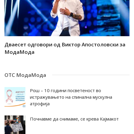
ар
Дваесет одговори од Виктор Апостоловски за
Д
МодаМода
М
ОТС МодаМода
Рош – 10 години посветеност во
истражувањето на спинална мускулна
атрофија
Почнавме да снимаме, се крева Кајмакот