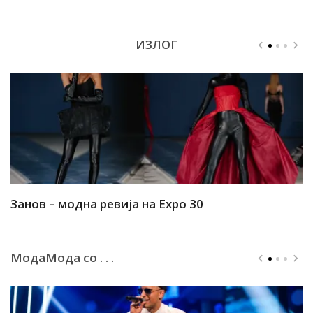
ИЗЛОГ
Занов – модна ревија на Expo 30
А
МодаМода со . . .