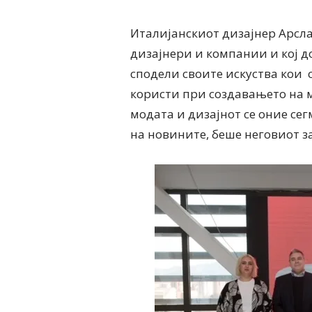
Италијанскиот дизајнер Арслан
дизајнери и компании и кој до
сподели своите искуства кои с
користи при создавањето на 
модата и дизајнот се оние се
на новините, беше неговиот з