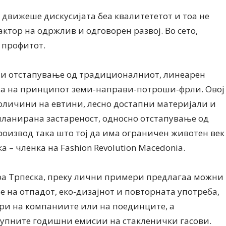
е движеше дискусијата беа квалитететот и тоа не
фактор на одржлив и одговорен развој. Во сето,
д профитот.
чи отстапување од традиционалниот, линеарен
ова на принципот земи-направи-потроши-фрли. Овој
оличини на евтини, лесно достапни материјали и
 планирана застареност, односно отстапување од
роизвод така што тој да има ограничен животен век
а – членка на Fashion Revolution Macedonia.
ра Трпеска, преку лични примери предлагаа можни
е на отпадот, еко-дизајнот и повторната употреба,
ари на компаниите или на поединците, а
купните годишни емисии на стакленички гасови.