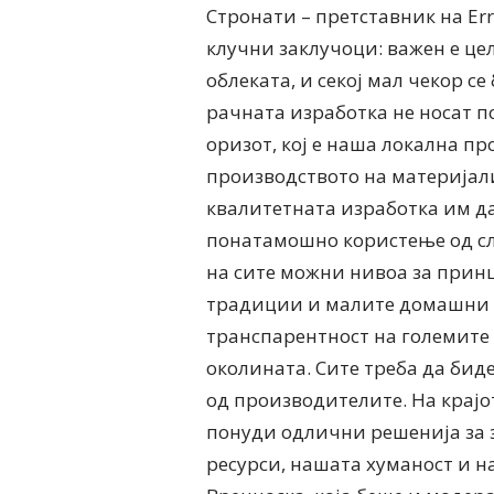
Стронати – претставник на Er
клучни заклучоци: важен е це
облеката, и секој мал чекор 
рачната изработка не носат п
оризот, кој е наша локална п
производството на материјали
квалитетната изработка им д
понатамошно користење од сл
на сите можни нивоа за прин
традиции и малите домашни д
транспарентност на големите
околината. Сите треба да бид
од производителите. На крајо
понуди одлични решенија за 
ресурси, нашата хуманост и н