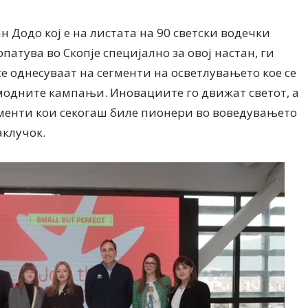
 Додо кој е на листата на 90 светски водечки
патува во Скопје специјално за овој настан, ги
е однесуваат на сегменти на осветлувањето кое се
модните кампањи. Иновациите го движат светот, а
гменти кои секогаш биле пионери во воведувањето
аклучок.