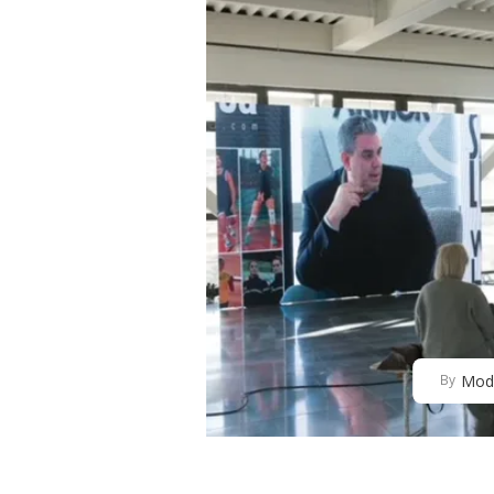
Mod
By