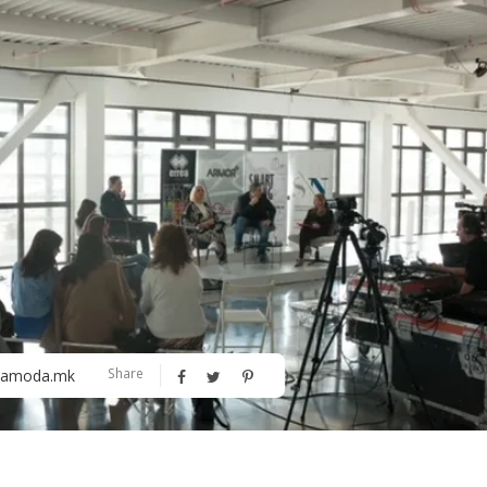
Алшар – модна ревија на Expo
Филигрански обетки
30
Share
amoda.mk
Дваесет одговори од Милена
Дваесет одговори з
Антовска за МодаМода
МодаМода со Алекс