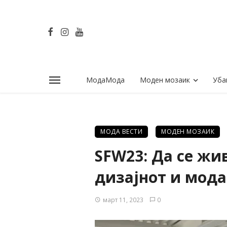
МодаМода
Моден мозаик
Уба
МОДА ВЕСТИ
МОДЕН МОЗАИК
SFW23: Да се жи
дизајнот и мода
март 11, 2023
0