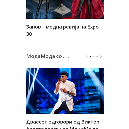
Занов – модна ревија на Expo
Алшар – м
30
30
МодаМода со . . .
а
Дваесет одговори од Виктор
Дваесет 
андар
Апостоловски за МодаМода
Антовска