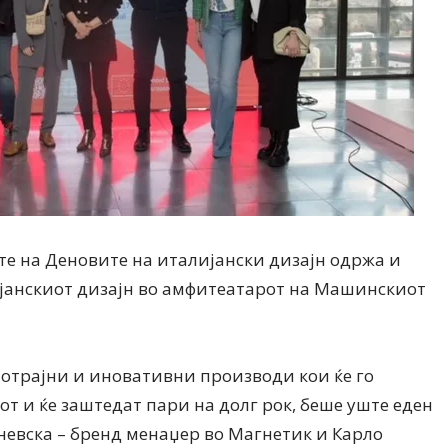
те на Деновите на италијански дизајн одржа и
ијанскиот дизајн во амфитеатарот на Машинскиот
потрајни и иновативни производи кои ќе го
от и ќе заштедат пари на долг рок, беше уште еден
невска – бренд менаџер во Магнетик и Карло