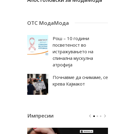
ОТС МодаМода
Рош – 10 години
посветеност во
истражувањето на
спинална мускулна
атрофија
Почнавме да снимаме, се
крева Кајмакот
Импресии