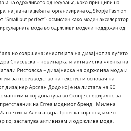
да и на одржливото однесување, како принципи на
Ристовски Принц
ра, на Јавната дебата организирана од Skopje Fashion
 “Small but perfect”- осмислен како моден акселератор
циркуларната мода во одржливи модели поддржан од
Мала но совршена: енергијата на дизајнот за луѓето
ндра Спасевска – новинарка и активистка членка на
 Натали Ристовска – дизајнерка на одржлива мода и
гии за производство на текстил и основач на
т дизајнер Арслан Додо кој е на листата на 90
омапнии и кој допатува во Скопје специјално за
– претставник на Errea модниот бренд, Милена
Магнетик и Александра Трпеска која под името
сер кој застапува активизам и одржлива мода.