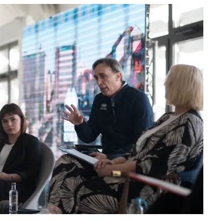
Модни цитати
Модни цитати