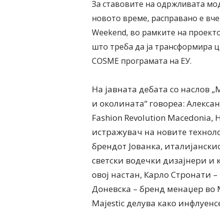
За ставовите на одржливата мо
новото време, расправано е вче
Weekend, во рамките на проектот
што треба да ја трансформира 
COSME програмата на ЕУ.
На јавната дебата со наслов „
и околината“ говореа: Алекса
Fashion Revolution Macedonia,
истражувач на новите техноло
брендот Јованка, италијанскио
светски водечки дизајнери и к
овој настан, Карло Стронати 
Доневска – бренд менаџер во 
Majestic делува како инфлуен