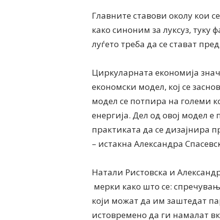
Главните ставови околу кои с
како синоним за луксуз, туку 
луѓето треба да се стават пре
Циркуларната економија зна
економски модел, кој се засн
модел се потпира на големи к
енергија. Дел од овој модел е
практиката да се дизајнира п
– истакна Александра Спасевск
Натали Ристовска и Александ
мерки како што се: спречувањ
који можат да им заштедат п
истовремено да ги намалат в