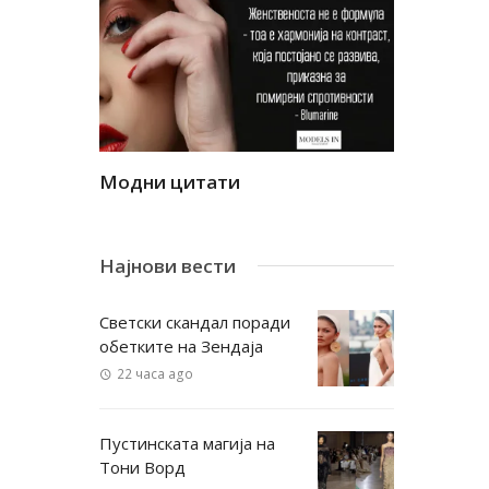
Модни цитати
Модни ци
Најнови вести
Светски скандал поради
обетките на Зендаја
22 часа ago
Пустинската магија на
Тони Ворд