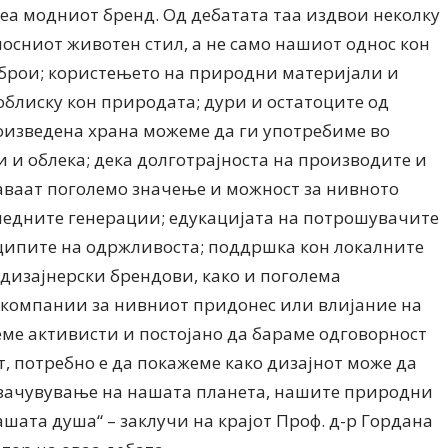
rea модниот бренд. Од дебатата таа издвои неколку
лосниот животен стил, а не само нашиот однос кон
се брои; користењето на природни материјали и
облиску кон природата; дури и остатоците од
роизведена храна можеме да ги употребиме во
 и облека; дека долготрајноста на производите и
аваат поголемо значење и можност за нивното
едните генерации; едукацијата на потрошувачите
ципите на одржливоста; поддршка кон локалните
изајнерски брендови, како и поголема
 компании за нивниот придонес или влијание на
еме активисти и постојано да бараме одговорност
т, потребно е да покажеме како дизајнот може да
зачувување на нашата планета, нашите природни
ашата душа“ – заклучи на крајот Проф. д-р Гордана