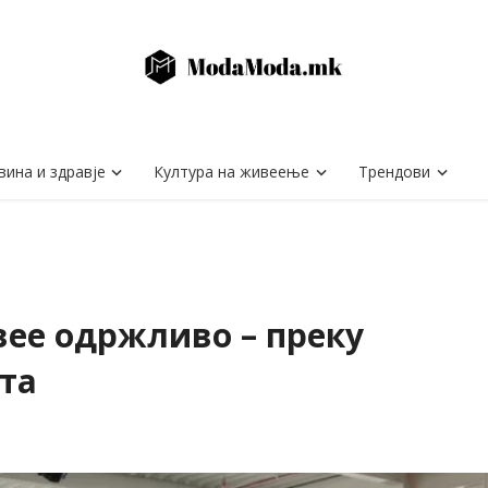
вина и здравје
Култура на живеење
Трендови
вее одржливо – преку
та