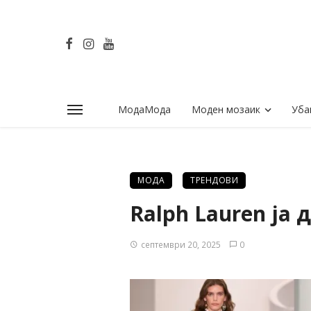
МодаМода
Моден мозаик
Уба
МОДА
ТРЕНДОВИ
Ralph Lauren ја
септември 20, 2025
0