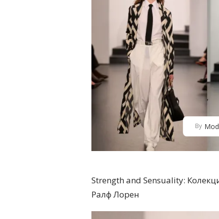
Mod
By
Strength and Sensuality: Колек
Ралф Лорен