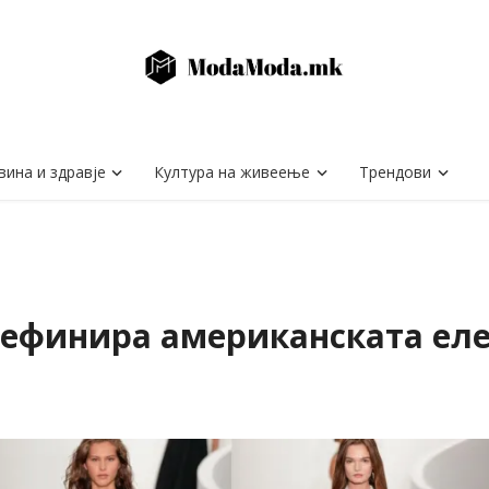
вина и здравје
Култура на живеење
Трендови
 дефинира американската ел