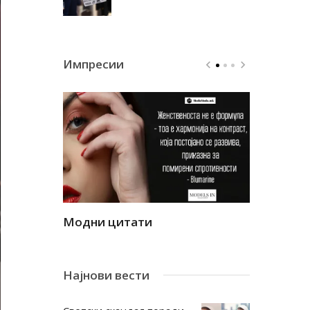
Импресии
Модни цитати
Модни ци
Најнови вести