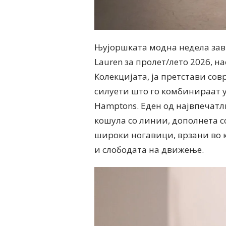
Њујоршката модна недела завр
Lauren за пролет/лето 2026, нас
Колекцијата, ја претстави сов
силуети што го комбинираат у
Hamptons. Еден од највпечатл
кошула со линии, дополнета с
широки ногавици, врзани во к
и слободата на движење.