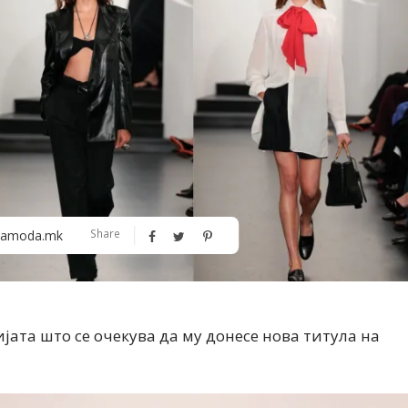
Алшар – модна ревија на Expo
Филигрански обетки
Share
amoda.mk
30
цијата што се очекува да му донесе нова титула на