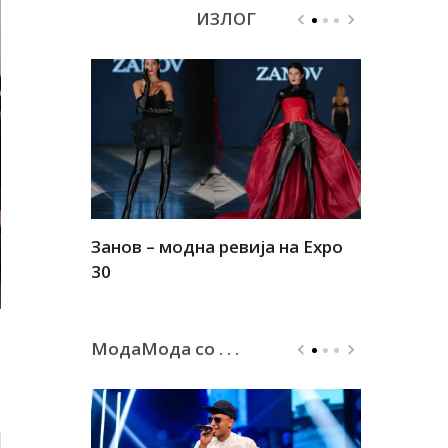
ИЗЛОГ
Занов – модна ревија на Expo
Алшар – м
30
30
МодаМода со . . .