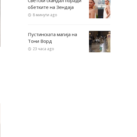
Светски скандал поради
обетките на Зендаја
8 минути ago
Пустинската магија на
Тони Ворд
23 часа ago