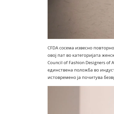
CFDА сосема извесно повторно 
овој пат во категоријата женс
Council of Fashion Designers o
единствена положба во индуст
истовремено ја почитува безв