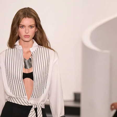
Дваесет одговори од Милена
Дваесет одговори з
Антовска за МодаМода
МодаМода со Алекс
Ристовски Принц