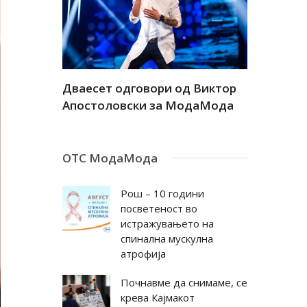
а
Дваесет одговори од Виктор
Дваесет 
андар
Апостоловски за МодаМода
Антовска
ОТС МодаМода
Рош – 10 години
посветеност во
истражувањето на
спинална мускулна
атрофија
Почнавме да снимаме, се
крева Кајмакот