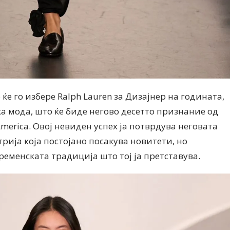
ќе го избере Ralph Lauren за Дизајнер на годината,
ка мода, што ќе биде негово десетто признание од
f America. Овој невиден успех ја потврдува неговата
рија која постојано посакува новитети, но
ременската традиција што тој ја претставува.