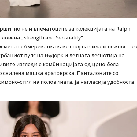
ши, но не и впечатоците за колекцијата на Ralph
ловена „Strength and Sensuality“.
ремената Американка како спој на сила и нежност, с
рбаниот пулс на Њујорк и летната леснотија на
ивите изгледи е комбинацијата од црно-бела
о свилена машка вратоврска. Панталоните со
имоно-стил на половината, ја нагласија удобноста