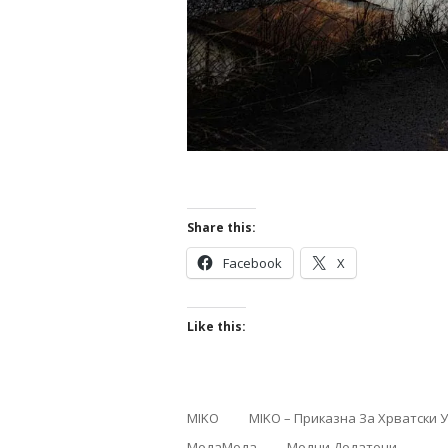
Share this:
Facebook
X
Like this:
MIKO
MIKO – Приказна За Хрватски 
МодаМода
Модни Додатоци