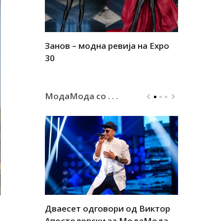
Занов – модна ревија на Expo
Алшар – м
30
30
МодаМода со . . .
а
Дваесет одговори од Виктор
Дваесет 
андар
Апостоловски за МодаМода
Антовска