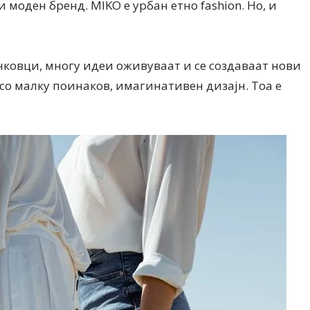
 моден бренд. MIKO е урбан етно fashion. Но, и
Ристовски Принц
инковци, многу идеи оживуваат и се создаваат нови
со малку поинаков, имагинативен дизајн. Тоа е