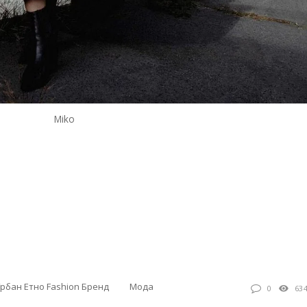
Miko
Урбан Етно Fashion Бренд
Мода
0
63