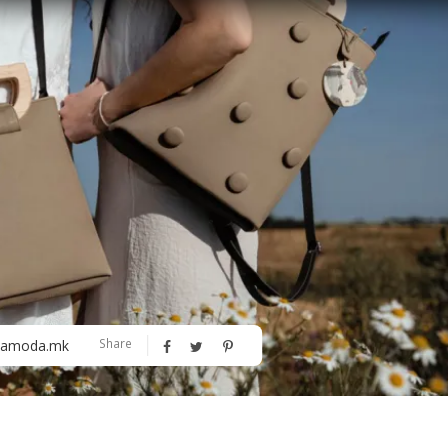
Алшар – модна ревија на Expo
Филигрански обетки
30
Share
amoda.mk
Дваесет одговори од Милена
Дваесет одговори з
Антовска за МодаМода
МодаМода со Алекс