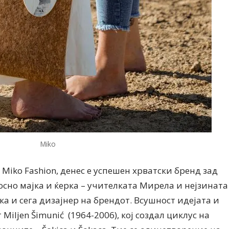
Miko
Miko Fashion, денес е успешен хрватски бренд зад
дносно мајка и ќерка – учителката Мирела и нејзината
а и сега дизајнер на брендот. Всушност идејата и
Miljen Šimunić (1964-2006), кој создал циклус на