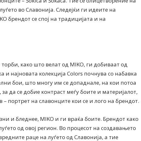
онците – Šokica и Šokaca. Тие се олицетворение на
луѓето во Славонија. Следејќи ги идеите на
KO брендот се спој на традицијата и на
торби, како што велат од MIKO, ги добиваат од
а и најновата колекција Colors почнува со набавка
елни бои, што многу им се допаднале, на кои потоа
за да се добие контраст меѓу боите и материјалот,
 – портрет на славонците кои се и лого на брендот.
азни и бледнее, MIKO и ги враќа боите. Брендот како
уѓето од овој регион. Во процесот на создавањето
редните раце на луѓето од Славонија, а тие