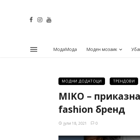
МодаМода
Моден мозаик
Уба
МОДНИ ДОДАТОЦИ
ТРЕНДОВИ
MIKO – приказна
fashion бренд
јули 18, 2021
0