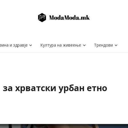
вина и здравје
Култура на живеење
Трендови
 за хрватски урбан етно