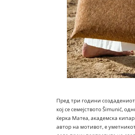
Пред три години создадениот 
кој се семејството Šimunić, о
ќерка Матеа, академска кипарк
автор на мотивот, е уметникот 