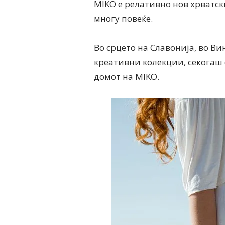
MIKO е релативно нов хрватски
многу повеќе.
Во срцето на Славонија, во В
креативни колекции, секогаш 
домот на MIKO.