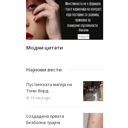
Модни цитати
Модни ци
Најнови вести
Пустинската магија на
Тони Ворд
15 часа ago
Создадена првата
безболна трајна