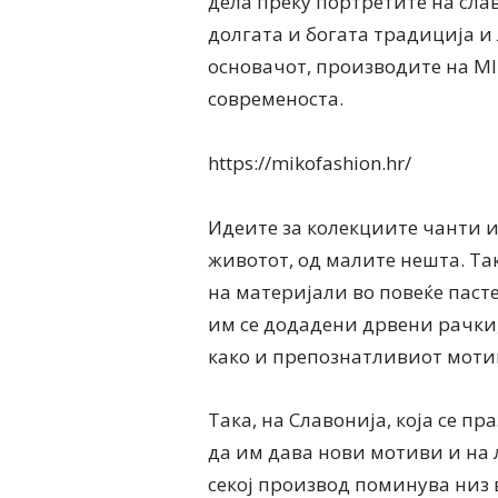
дела преку портретите на слав
долгата и богата традиција и 
основачот, производите на MI
современоста.
https://mikofashion.hr/
Идеите за колекциите чанти и 
животот, од малите нешта. Так
на материјали во повеќе паст
им се додадени дрвени рачки, 
како и препознатливиот мотив
Така, на Славонија, која се пр
да им дава нови мотиви и на л
секој производ поминува низ в