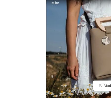
Miko
Mod
By