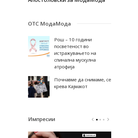
ОТС МодаМода
Рош – 10 години
посветеност во
истражувањето на
спинална мускулна
атрофија
Почнавме да снимаме, се
крева Кајмакот
Импресии