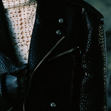
Модни цитати
Модни цитати