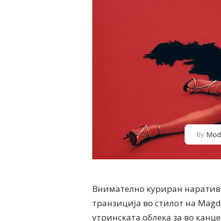
Mod
By
Внимателно куриран наратив ш
транзиција во стилот на Magda
утринската облека за во канце