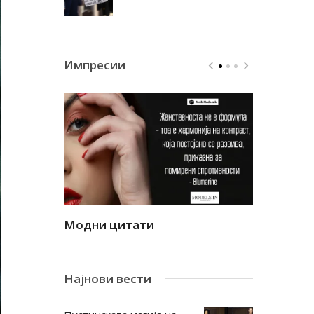
Импресии
Модни цитати
Модни ци
Најнови вести