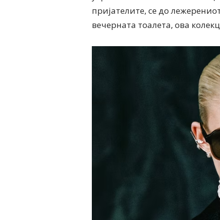
пријателите, се до лежеренио
вечерната тоалета, ова колек