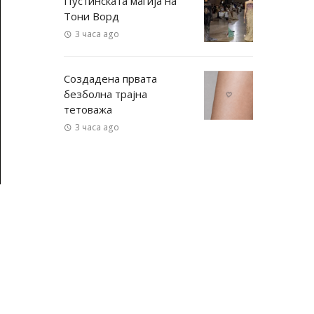
Пустинската магија на
Тони Ворд
3 часа ago
Создадена првата
безболна трајна
тетоважа
3 часа ago