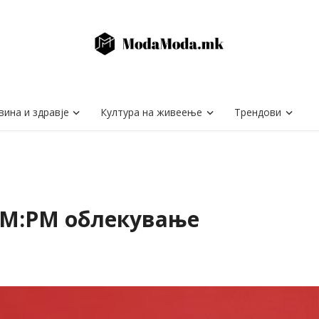
вина и здравје
Култура на живеење
Трендови
AM:PM облекување