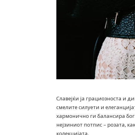
Славејќи ја грациозноста и ди
смелите силуети и елеганција
хармонично ги балансира бог
нејзиниот потпис – розата, к
колекцијата.