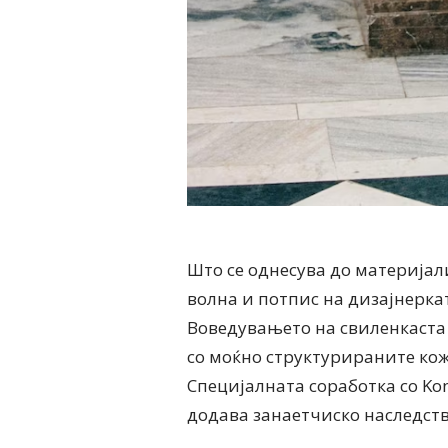
Што се однесува до материјал
волна и потпис на дизајнерка
Воведувањето на свиленкаста 
со моќно структурираните коже
Специјалната соработка со Ko
додава занаетчиско наследств