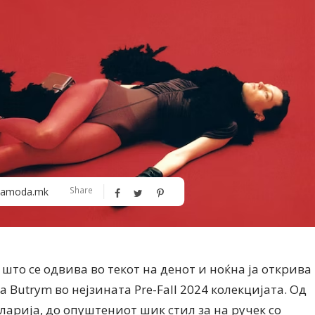
Алшар – модна ревија на Expo
Филигрански обетки
30
Share
amoda.mk
то се одвива во текот на денот и ноќна ја открива
 Butrym во нејзината Pre-Fall 2024 колекцијата. Од
ларија, до опуштениот шик стил за на ручек со