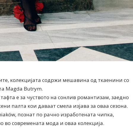
ите, колекцијата содржи мешавина од ткаенини со
та Magda Butrym.
тафта е за чуството на сонлив романтизам, заедно
ни палта кои даваат смела изјава за оваа сезона.
niaków, познат по рачно изработената чипка,
о во современата мода и оваа колекција.