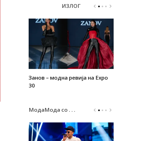
ИЗЛОГ
Занов – модна ревија на Expo
Алшар – м
30
30
МодаМода со . . .