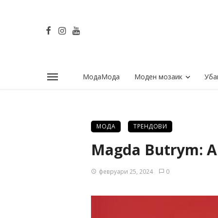
МодаМода
Моден мозаик
Уба
МОДА
ТРЕНДОВИ
Magda Butrym: 
февруари 25, 2024
0