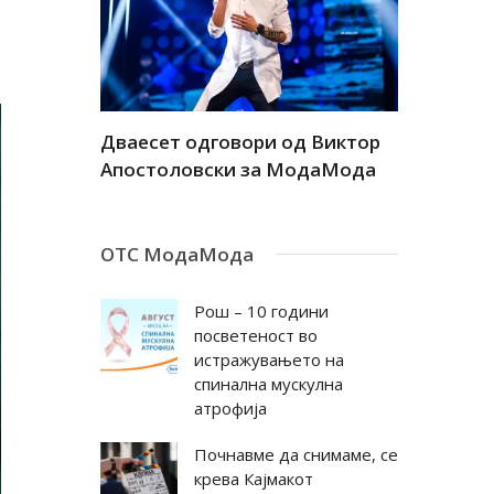
а
Дваесет одговори од Виктор
Дваесет 
андар
Апостоловски за МодаМода
Антовска
ОТС МодаМода
Рош – 10 години
посветеност во
истражувањето на
спинална мускулна
атрофија
Почнавме да снимаме, се
крева Кајмакот