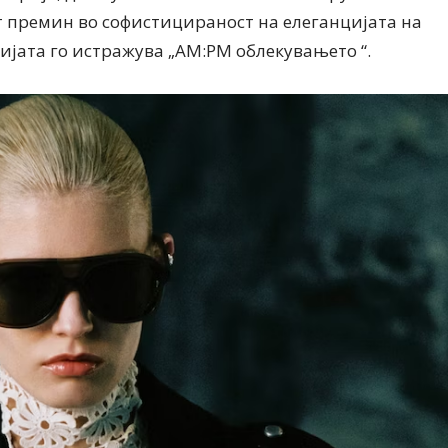
т премин во софистицираност на елеганцијата на
цијата го истражува „AM:PM облекувањето “.
Дваесет одговори од Милена
Дваесет одговори з
Антовска за МодаМода
МодаМода со Алекс
Ристовски Принц