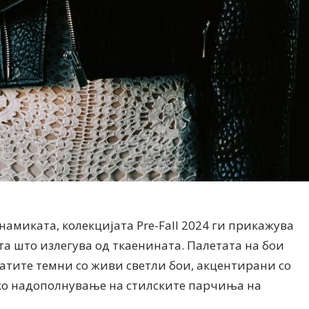
намиката, колекцијата Pre-Fall 2024 ги прикажува
та што излегува од ткаенината. Палетата на бои
атите темни со живи светли бои, акцентирани со
ако надополнување на стилските парчиња на