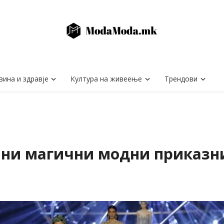
вина и здравје
Култура на живеење
Трендови
одини магични модни приказн