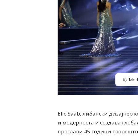
Mod
By
Elie Saab, либански дизајнер 
и модерноста и создава глоба
прослави 45 години творештв