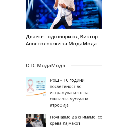
а
Дваесет одговори од Виктор
Дваесет 
андар
Апостоловски за МодаМода
Антовска
ОТС МодаМода
Рош – 10 години
посветеност во
истражувањето на
спинална мускулна
атрофија
Почнавме да снимаме, се
крева Кајмакот