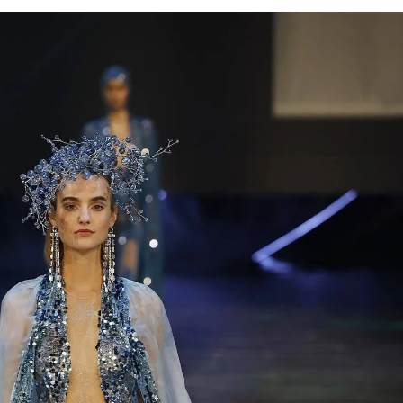
Дваесет одговори од Милена
Дваесет одговори з
Антовска за МодаМода
МодаМода со Алекс
Ристовски Принц