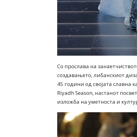
Со прослава на занаетчиствот
создавањето, либанскиот дизај
45 години од својата славна 
Riyadh Season, настанот посв
изложба на уметноста и култу