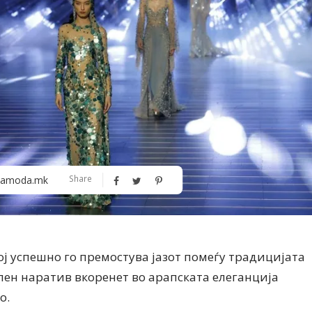
Алшар – модна ревија на Expo
Филигрански обетки
Share
amoda.mk
30
кој успешно го премостува јазот помеѓу традицијата
лен наратив вкоренет во арапската елеганција
о.