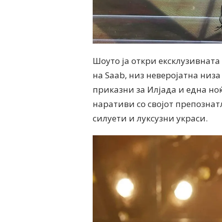
Шоуто ја откри ексклузивната
на Saab, низ неверојатна низ
приказни за Илјада и една но
наративи со својот препознат
силуети и луксузни украси.