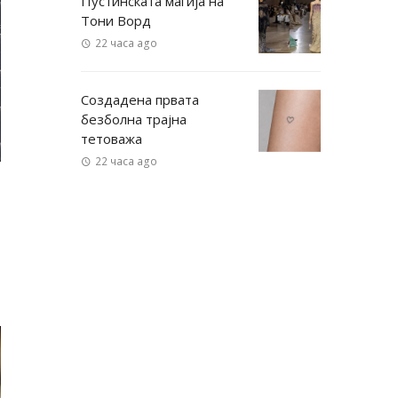
Пустинската магија на
Тони Ворд
22 часа ago
Создадена првата
безболна трајна
тетоважа
22 часа ago