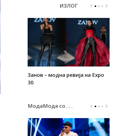
ИЗЛОГ
Занов – модна ревија на Expo
Алшар – м
30
30
МодаМода со . . .