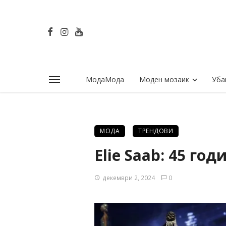
МодаМода
Моден мозаик
Уба
МОДА
ТРЕНДОВИ
Elie Saab: 45 г
декември 2, 2024
0