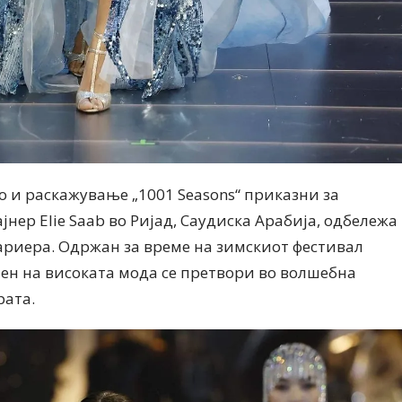
о и раскажување „1001 Seasons“ приказни за
нер Elie Saab во Ријад, Саудиска Арабија, одбележа
кариера. Одржан за време на зимскиот фестивал
етен на високата мода се претвори во волшебна
рата.