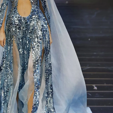
Модни цитати
Модни цитати