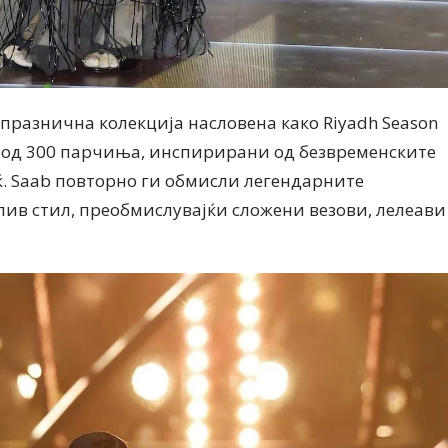
 празнична колекција насловена како Riyadh Season
а од 300 парчиња, инспирирани од безвременските
ќ. Saab повторно ги обмисли легендарните
лив стил, преобмислувајќи сложени везови, лелеави