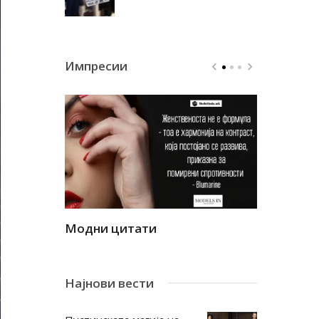
Импресии
Модни цитати
Модни ци
Најнови вести