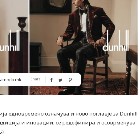
Алшар – модна ревија на Expo
Филигрански обетки
Share
amoda.mk
30
ја едновремено означува и ново поглавје за Dunhill
радиција и иновации, се редефинира и осоврменува
а.