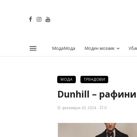
МодаМода
Моден мозаик
Уба
МОДА
ТРЕНДОВИ
Dunhill – рафин
декември 20, 2024
0