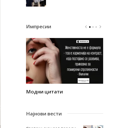
Импресии
Модни цитати
Модни ци
Најнови вести