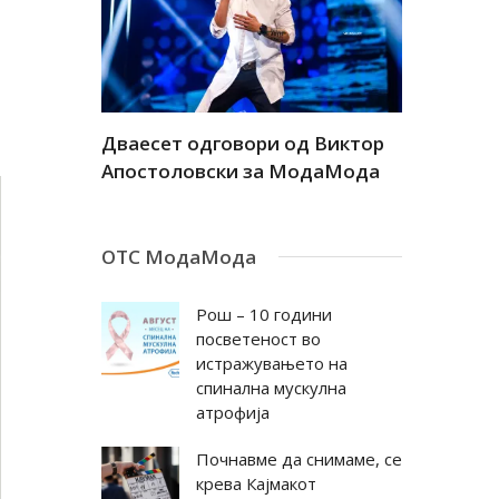
а
Дваесет одговори од Виктор
Дваесет 
андар
Апостоловски за МодаМода
Антовска
ОТС МодаМода
Рош – 10 години
посветеност во
истражувањето на
спинална мускулна
атрофија
Почнавме да снимаме, се
крева Кајмакот