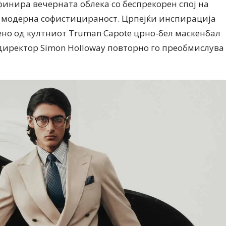
ефинира вечерната облека со беспрекорен спој на
 модерна софистицираност. Црпејќи инспирација
ено од култниот Truman Capote црно-бел маскенбал
директор Simon Holloway повторно го преобмислува
Дваесет одговори од Милена
Дваесет одговори з
Антовска за МодаМода
МодаМода со Алекс
Ристовски Принц