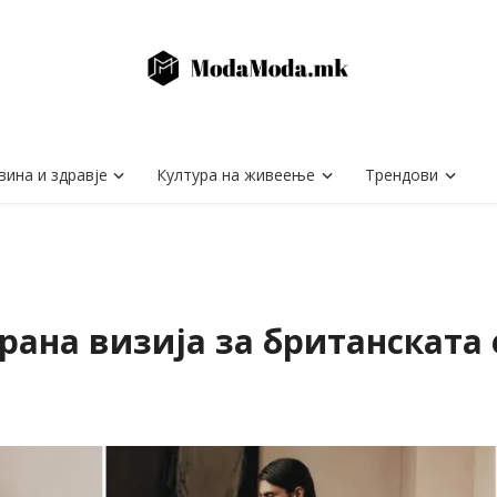
вина и здравје
Култура на живеење
Трендови
ирана визија за британската