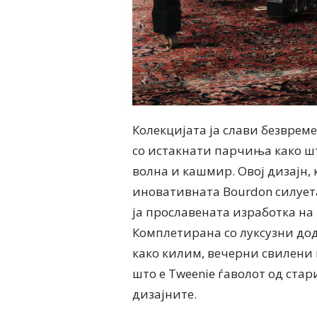
Колекцијата ја слави безврем
со истакнати парчиња како шт
волна и кашмир. Овој дизајн, 
иновативната Bourdon силуета
ја прославената изработка на 
Комплетирана со луксузни до
како килим, вечерни свилени 
што е Tweenie ѓаволот од стар
дизајните.