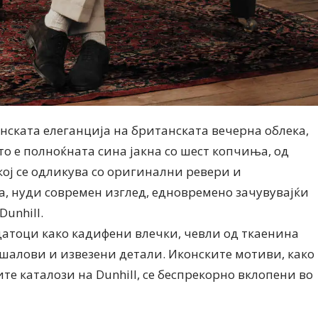
енската елеганција на британската вечерна облека,
о е полноќната сина јакна со шест копчиња, од
кој се одликува со оригинални ревери и
, нуди современ изглед, едновремено зачувувајќи
Dunhill.
датоци како кадифени влечки, чевли од ткаенина
шалови и извезени детали. Иконските мотиви, како
ите каталози на Dunhill, се беспрекорно вклопени во