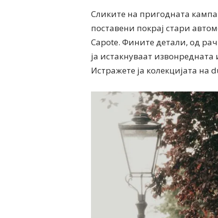
Сликите на пригодната кампањ
поставени покрај стари автом
Capote. Фините детали, од ра
ја истакнуваат извонредната 
Истражете ја колекцијата на du