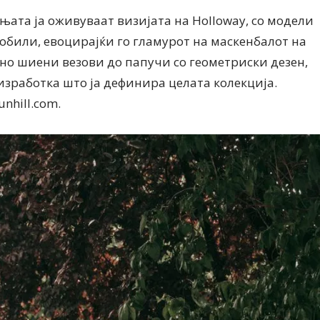
ата ја оживуваат визијата на Holloway, со модели
обили, евоцирајќи го гламурот на маскенбалот на
чно шиени везови до папучи со геометриски дезен,
изработка што ја дефинира целата колекција.
nhill.com.