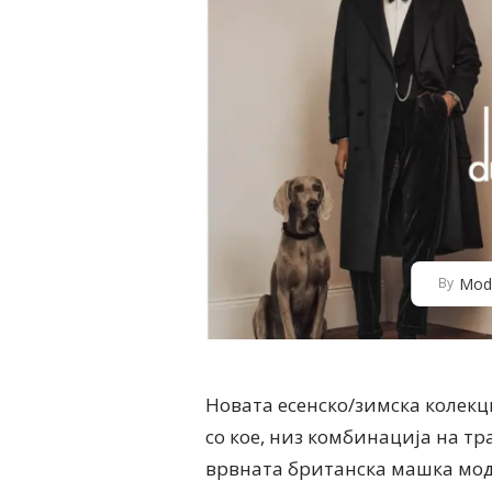
Mod
By
Новата есенско/зимска колекци
со кое, низ комбинација на т
врвната британска машка мод