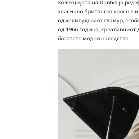
Колекцијата на Dunhill ја ред
класично британско кроење и
од холивудскиот гламур, особ
од 1966 година, креативниот 
богатото модно наледство.