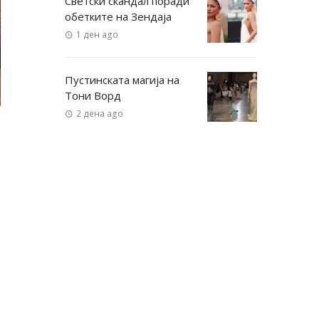
Светски скандал поради
обетките на Зендаја
1 ден ago
Пустинската магија на
Тони Ворд
2 дена ago