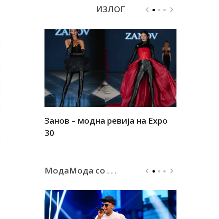
ИЗЛОГ
Занов – модна ревија на Expo
Алшар – м
30
30
МодаМода со . . .