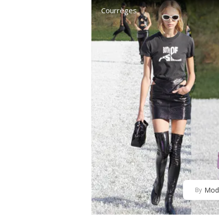
Courrèges
Mod
By