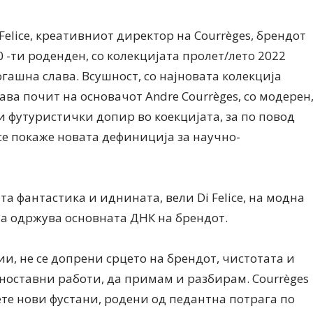
 Felice, креативниот директор на Courrèges, брендот
60 -ти роденден, со колекцијата пролет/лето 2022
когашна слава. Всушност, со најновата колекција
ва почит на основачот Andre Courrèges, со модерен
 футуристички допир во коекцијата, за по повод
Дваесет одговори од Милена
Дваесет одговори з
Антовска за МодаМода
МодаМода со Алекс
 се покаже новата дефиниција за научно-
Ристовски Принц
а фантастика и иднината, вели Di Felice, на модна
ја одржува основната ДНК на брендот.
и, не се допрени срцето на брендот, чистотата и
ноставни работи, да примам и разбирам. Courrèges
ете нови фустани, родени од педантна потрага по