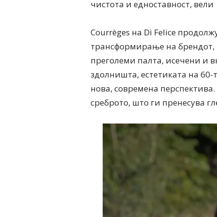
чистота и едноставност, вели D
Courrèges на Di Felice продол
трансформирање на брендот, в
преголеми палта, исечени и в
здолништа, естетиката на 60-
нова, современа перспектива.
среброто, што ги пренесува г