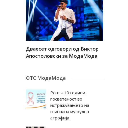
,
а
Дваесет одговори од Виктор
Дваесет 
андар
Апостоловски за МодаМода
Антовска
ОТС МодаМода
Рош – 10 години
посветеност во
истражувањето на
спинална мускулна
атрофија