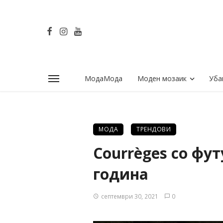
МодаМода
Моден мозаик
Уба
МОДА
ТРЕНДОВИ
Courrèges со фу
година
септември 30, 2021
0