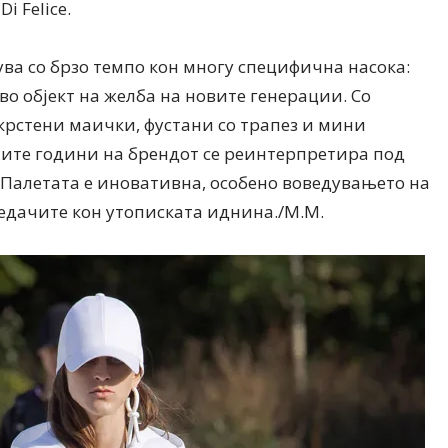
i Felice.
жува со брзо темпо кон многу специфична насока:
о објект на желба на новите генерации. Со
крстени маички, фустани со трапез и мини
тите години на брендот се реинтерпретира под
 Палетата е иновативна, особено воведувањето на
ледачите кон утописката иднина./М.М.
Модни цитати
Модни цитати