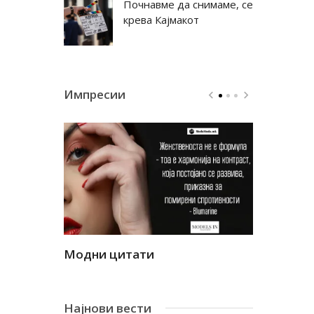
Почнавме да снимаме, се
крева Кајмакот
Импресии
Модни цитати
Модни ци
Најнови вести