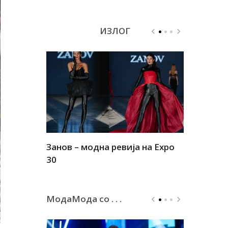
ИЗЛОГ
Занов – модна ревија на Expo
Алшар – м
30
30
МодаМода со . . .