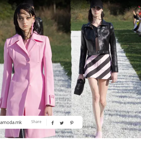
Алшар – модна ревија на Expo
Филигрански обетки
30
Share
amoda.mk