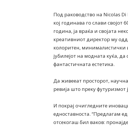
Под раководство на Nicolas Di
кој годинава го слави својот 
година, ја враќа и својата не
креативниот директор му одда
колоритен, минималистички и
јубилејот на модната куќа, да
фантастичната естетика.
Да живееат просторот, научнат
ревија што преку футуризмот 
И покрај очигледните иноваци
едноставноста. “Предлагам ед
отсекогаш бил ваков: пронајд