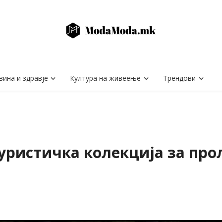
вина и здравје
Култура на живеење
Трендови
туристичка колекција за про