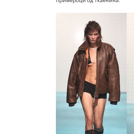
примероци од ткаенина.