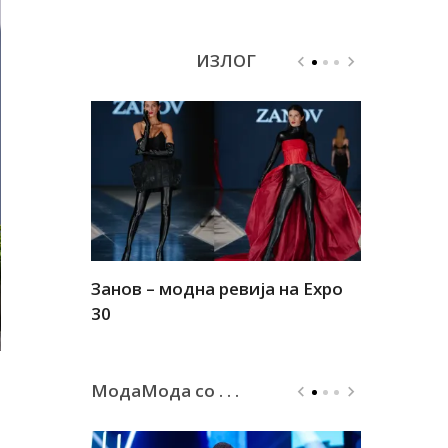
ИЗЛОГ
Занов – модна ревија на Expo
Алшар – м
30
30
МодаМода со . . .