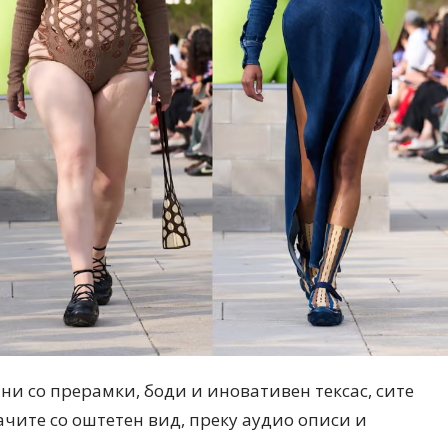
Модни цитати
Модни цитати
ни со прерамки, боди и иновативен тексас, сите
ачите со оштетен вид, преку аудио описи и