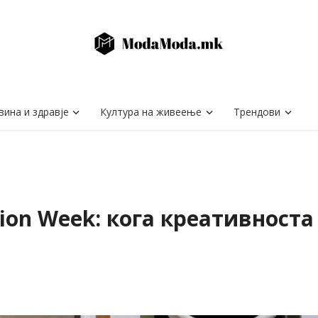
вина и здравје
Култура на живеење
Трендови
ion Week: кога креативноста 