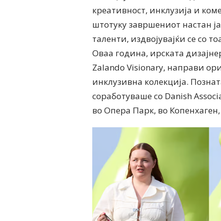
креативност, инклузија и ком
штотуку завршениот настан ј
таленти, издвојувајќи се со т
Оваа година, ирската дизајне
Zalando Visionary, направи о
инклузивна колекција. Познат
соработуваше со Danish Associ
во Опера Парк, во Копенхаген,