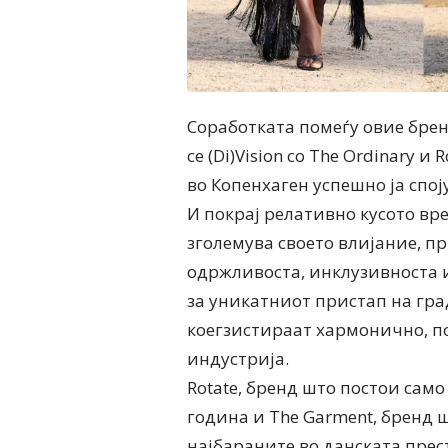
Соработката помеѓу овие бре
се (Di)Vision со The Ordinary и
во Копенхаген успешно ја спој
И покрај релативно кусото вр
зголемува своето влијание, п
одржливоста, инклузивноста и
за уникатниот пристап на гра
коегзистираат хармонично, п
индустрија.
Rotate, бренд што постои само
година и The Garment, бренд 
најбараните во данската прес