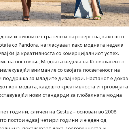
ндови и нивните стратешки партнерства, како што
 Rotate со Pandora, нагласуваат како модната недела
увајќи ја креативноста со комерцијалниот успех.
еме на постоење, Модната недела на Копенхаген го
ривлекувајќи внимание со својата посветеност на
 поддршка за младите дизајнери. Настанот е доказ
дот кон модата, кадешто креативноста и трговијата
оставувајќи нови стандарди за глобалната модна
 пет години, сличен на Gestuz – основан во 2008
што постои едвај четири години и е еден од
толнина, покажуваат дека долговечноста и