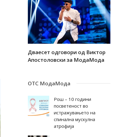
а
Дваесет одговори од Виктор
Дваесет 
андар
Апостоловски за МодаМода
Антовска
ОТС МодаМода
Рош – 10 години
посветеност во
истражувањето на
спинална мускулна
атрофија