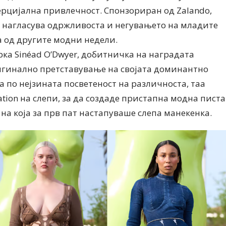
ерцијална привлечност. Спонзориран од Zalando,
а нагласува одржливоста и негувањето на младите
оа од другите модни недели.
рка Sinéad O’Dwyer, добитничка на наградата
ригинално претставување на својата доминантно
а по нејзината посветеност на различноста, таа
Дваесет одговори од Милена
Дваесет одговори з
ation на слепи, за да создаде пристапна модна писта
Антовска за МодаМода
МодаМода со Алекс
Ристовски Принц
 на која за прв пат настапуваше слепа манекенка.