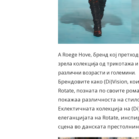
A Roege Hove, бренд кој претх
зрела колекција од трикотажа и
различни возрасти и големини.
Брендовите како (Di)Vision, ко
Rotate, позната по своите ро
покажаа различноста на стило
Еклектичната колекција на (Di)
елеганцијата на Rotate, инсп
сцена во данската престолнин