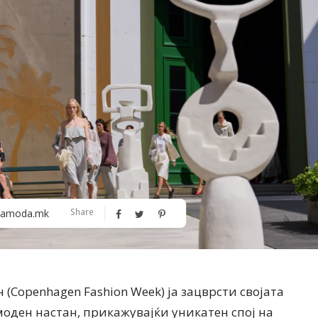
Алшар – модна ревија на Expo
Филигрански обетки
Share
amoda.mk
30
(Copenhagen Fashion Week) ја зацврсти својата
моден настан, прикажувајќи уникатен спој на