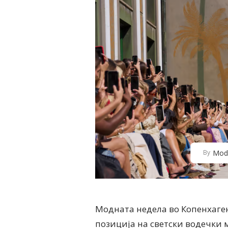
Mod
By
Модната недела во Копенхаген 
позиција на светски водечки 