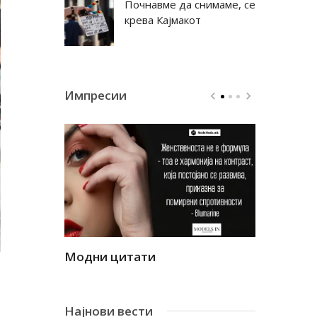
Почнавме да снимаме, се
крева Кајмакот
Импресии
Модни цитати
Модни ци
Најнови вести