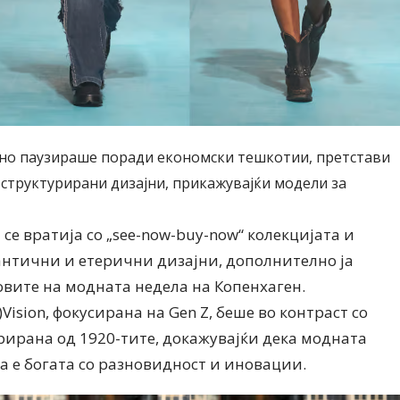
одно паузираше поради економски тешкотии, претстави
 структурирани дизајни, прикажувајќи модели за
и се вратија со „see-now-buy-now“ колекцијата и
мантични и етерични дизајни, дополнително ја
вите на модната недела на Копенхаген.
Vision, фокусирана на Gen Z, беше во контраст со
ирирана од 1920-тите, докажувајќи дека модната
а е богата со разновидност и иновации.