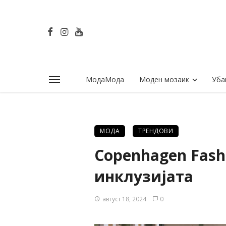
МодаМода
Моден мозаик
Уба
МОДА
ТРЕНДОВИ
Copenhagen Fash
инклузијата
август 18, 2024
0