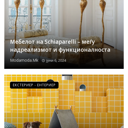
Мебелот на Schiaparelli – меѓу
надреализмот и функционалноста
Modamoda.mk
јуни 6, 2024
ЕКСТЕРИЕР - ЕНТЕРИЕР