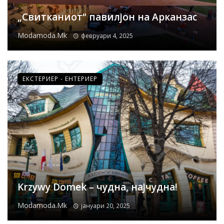
„Свитканиот“ павилјон на Арканзас
Modamoda.mk
февруари 4, 2025
ЕКСТЕРИЕР - ЕНТЕРИЕР
Krzywy Domek – чудна, најчудна!
Modamoda.mk
јануари 20, 2025