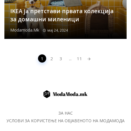
IKEA ја претстави првата колекција
за домашни миленици
Modamoda.mk
мај 24, 2024
Posts
1
2
3
...
11
navigation
ЗА НАС
УСЛОВИ ЗА КОРИСТЕЊЕ НА ОБЈАВЕНОТО НА МОДАМОДА