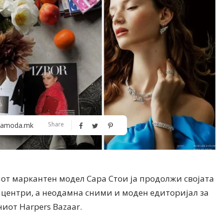
Алшар – модна ревија на Expo
Филигрански обетки
Share
amoda.mk
30
шиот маркантен модел Сара Стои ја продолжи својата
 центри, а неодамна сними и моден едиторијал за
иот Harpers Bazaar.