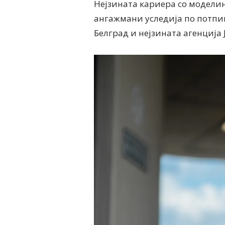
Нејзината кариера со моделин
ангажмани уследија по потпи
Белград и нејзината агенција 