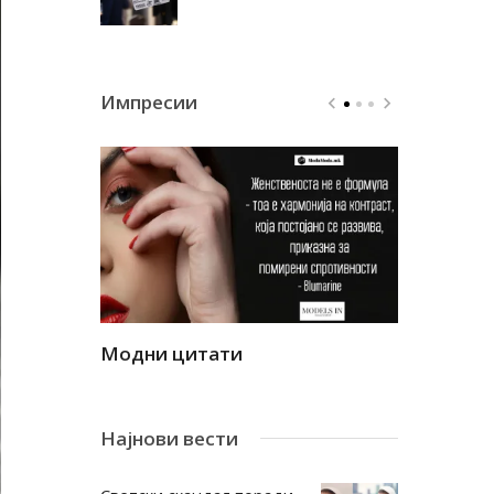
Импресии
Модни цитати
Модни ци
Најнови вести