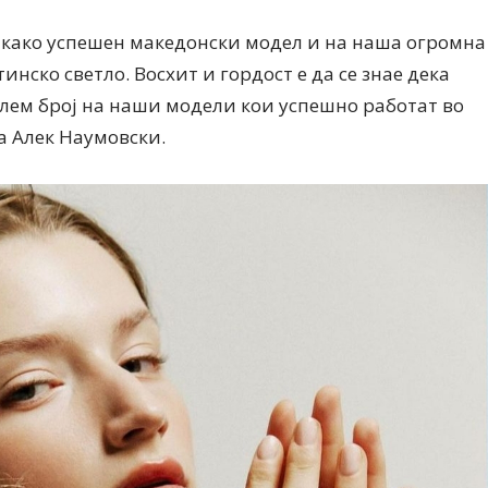
а како успешен македонски модел и на наша огромна
инско светло. Восхит и гордост е да се знае дека
олем број на наши модели кои успешно работат во
а Алек Наумовски.