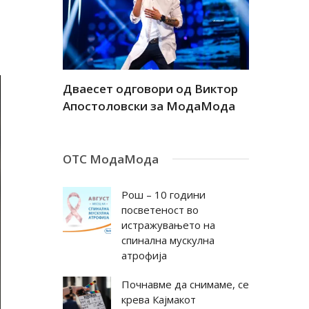
а
Дваесет одговори од Виктор
Дваесет 
андар
Апостоловски за МодаМода
Антовска
ОТС МодаМода
Рош – 10 години
посветеност во
истражувањето на
спинална мускулна
атрофија
Почнавме да снимаме, се
крева Кајмакот