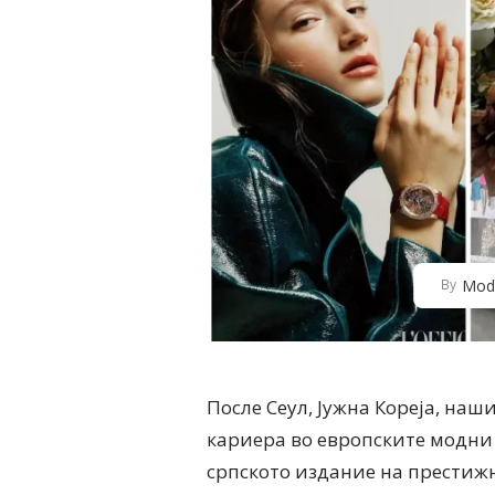
Mod
By
После Сеул, Јужна Кореја, на
кариера во европските модни
српското издание на престижн