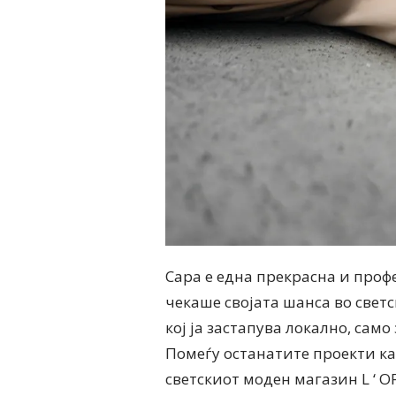
Сара е една прекрасна и проф
чекаше својата шанса во свет
кој ја застапува локално, само
Помеѓу останатите проекти ка
светскиот моден магазин L ‘ 