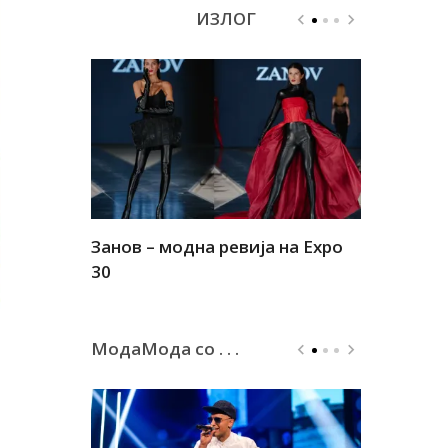
ИЗЛОГ
Занов – модна ревија на Expo
Алшар – м
30
30
МодаМода со . . .