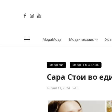
МодаМода
Моден мозаик
Уба
МОДЕЛИ
МОДЕН МОЗАИК
Сара Стои во ед
јуни 11, 2024
0