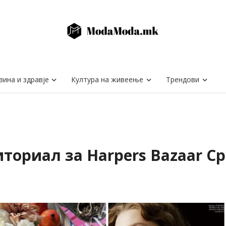
вина и здравје
Култура на живеење
Трендови
иториал за Harpers Bazaar С