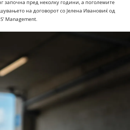
г започна пред неколку години, a поголемите
шувањето на договорот со Јелена Ивановиќ од
JS’ Management.
Дваесет одговори од Милена
Дваесет одговори з
Антовска за МодаМода
МодаМода со Алекс
Ристовски Принц