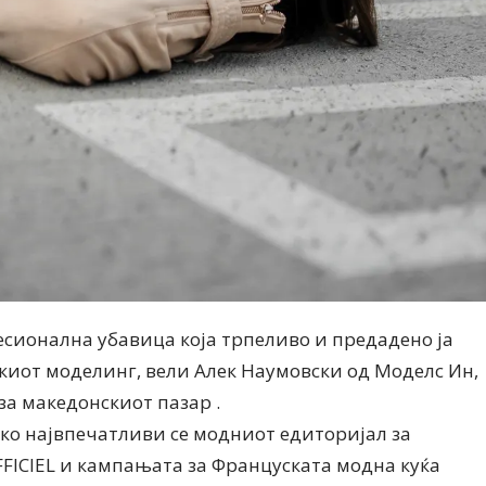
есионална убавица која трпеливо и предадено ја
скиот моделинг, вели Алек Наумовски од Моделс Ин,
 за македонскиот пазар .
ко највпечатливи се модниот едиторијал за
OFFICIEL и кампањата за Француската модна куќа