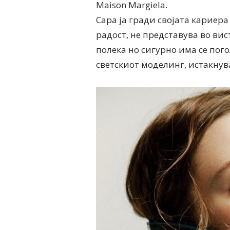
Maison Margiela.
Сара ја гради својата кариер
радост, не представува во вист
полека но сигурно има се пог
светскиот моделинг, истакнув