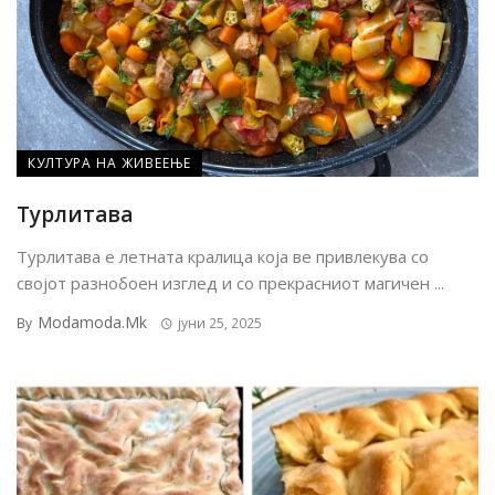
КУЛТУРА НА ЖИВЕЕЊЕ
Турлитава
Турлитава е летната кралица која ве привлекува со
својот разнобоен изглед и со прекрасниот магичен ...
Modamoda.mk
By
јуни 25, 2025