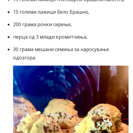
15 големи лажици бело брашно,
200 грама ронки сирење,
перца од 3 млади кромитчиња,
30 грама мешани семиња за наросување
одозгора.