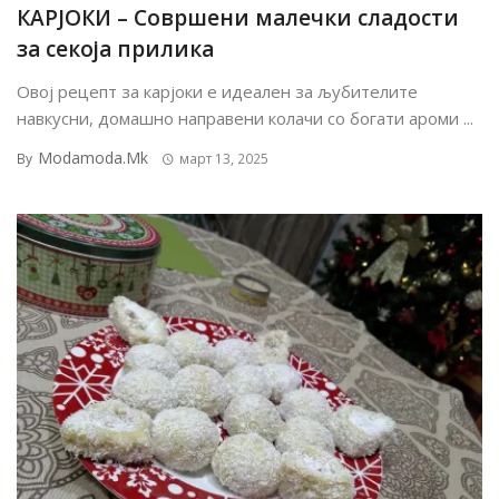
КАРЈОКИ – Совршени малечки сладости
за секоја прилика
Овој рецепт за карјоки е идеален за љубителите
навкусни, домашно направени колачи со богати ароми ...
Modamoda.mk
By
март 13, 2025