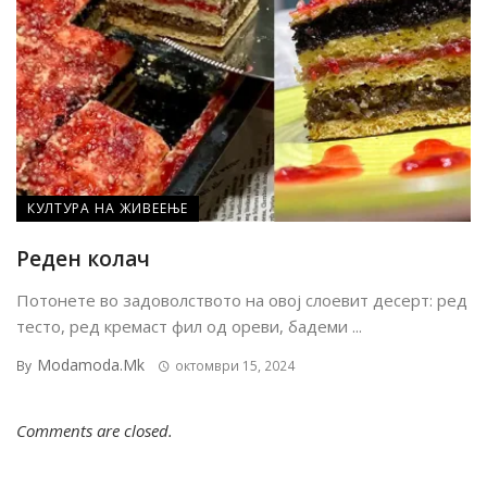
КУЛТУРА НА ЖИВЕЕЊЕ
Реден колач
Потонете во задоволството на овој слоевит десерт: ред
тесто, ред кремаст фил од ореви, бадеми ...
Modamoda.mk
By
октомври 15, 2024
Comments are closed.