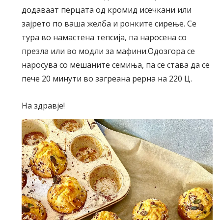
додаваат перцата од кромид исечкани или
зајрето по ваша желба и ронките сирење. Се
тура во намастена тепсија, па наросена со
презла или во модли за мафини.Одозгора се
наросува со мешаните семиња, па се става да се
пече 20 минути во загреана рерна на 220 Ц.
На здравје!