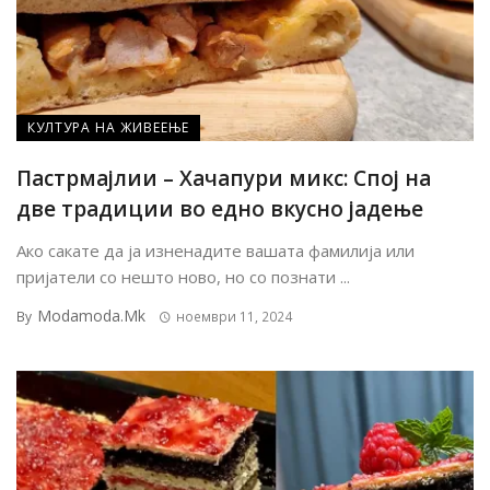
КУЛТУРА НА ЖИВЕЕЊЕ
Пастрмајлии – Хачапури микс: Спој на
две традиции во едно вкусно јадење
Ако сакате да ја изненадите вашата фамилија или
пријатели со нешто ново, но со познати ...
Modamoda.mk
By
ноември 11, 2024