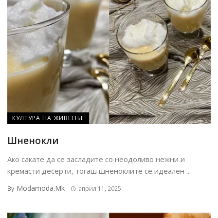
КУЛТУРА НА ЖИВЕЕЊЕ
Шненокли
Ако сакате да се засладите со неодоливо нежни и
кремасти десерти, тогаш шненоклите се идеален ...
Modamoda.mk
By
април 11, 2025