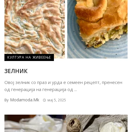
КУЛТУРА НА ЖИВЕЕЊЕ
ЗЕЛНИК
Овој зелник со праз и урда е семеен рецепт, пренесен
од генерација на генерација од ...
Modamoda.mk
By
мај 5, 2025