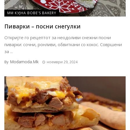
ММ КУЈНА BOBE'S BAKERY
Пиварки – посни снегулки
Откријте го рецептот за неодоливи снежни посни
пиварки: сочни, ронливи, обвиткани со кокос. Совршени
за ...
Modamoda.mk
By
ноември 29, 2024