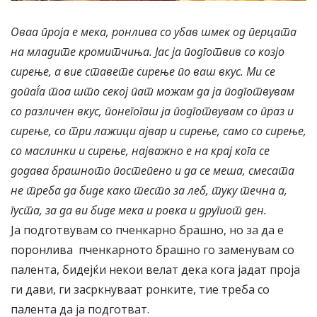
Оваа проја е мека, ронлива со убав шмек од перцата
на младите кромитчиња. Јас ја подготвив со козјо
сирење, а вие ставете сирење по ваш вкус. Ми се
допаѓа тоа што секој пат можам да ја подготвувам
со различен вкус, понегогаш ја подготвувам со праз и
сирење, со три лажици ајвар и сирење, само со сирење,
со маслинки и сирење, најважно е на крај кога се
додава брашното постепено и да се меша, смесата
не треба да биде како тесто за леб, туку течна а,
густа, за да ви биде мека и ровка и другиот ден.
Ја подготвувам со пченкарно брашно, но за да е
поронлива пченкарното брашно го заменувам со
палента, бидејќи некои велат дека кога јадат проја
ги дави, ги засркнуваат ронките, тие треба со
палента да ја подготват.