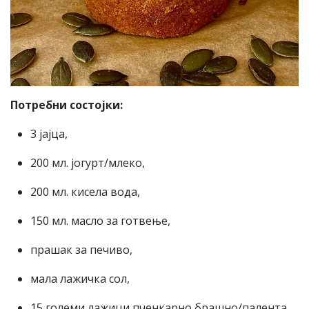
Потребни состојки:
3 јајца,
200 мл. јогурт/млеко,
200 мл. кисела вода,
150 мл. масло за готвење,
прашак за печиво,
мала лажичка сол,
15 големи лажици пченкарно брашно/палента,