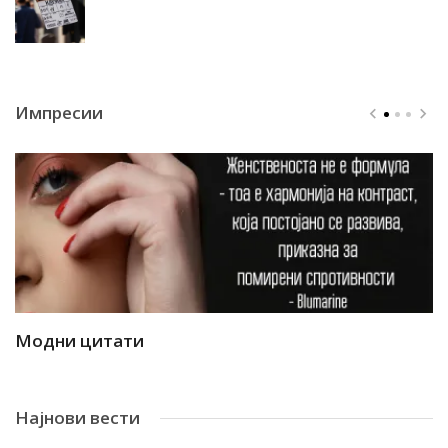
Импресии
Модни цитати
М
Најнови вести