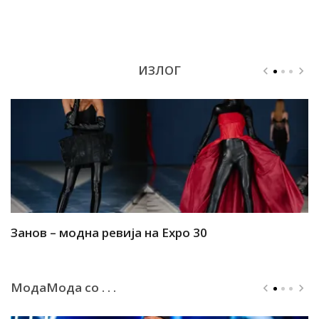
ИЗЛОГ
Занов – модна ревија на Expo 30
А
МодаМода со . . .