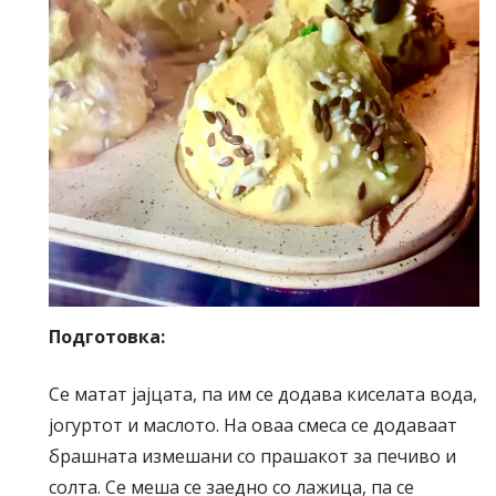
Подготовка:
Се матат јајцата, па им се додава киселата вода,
јогуртот и маслото. На оваа смеса се додаваат
брашната измешани со прашакот за печиво и
солта. Се меша се заедно со лажица, па се