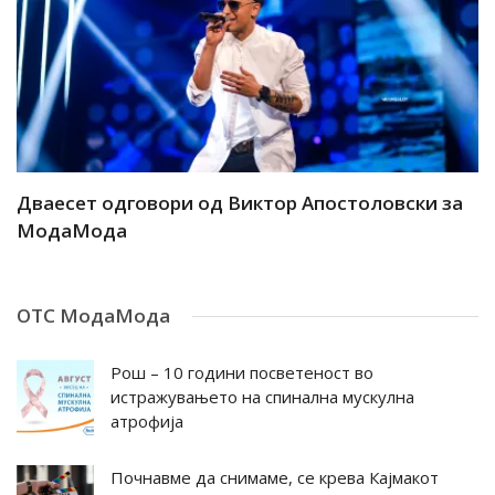
ар
Дваесет одговори од Виктор Апостоловски за
Д
МодаМода
М
ОТС МодаМода
Рош – 10 години посветеност во
истражувањето на спинална мускулна
атрофија
Почнавме да снимаме, се крева Кајмакот