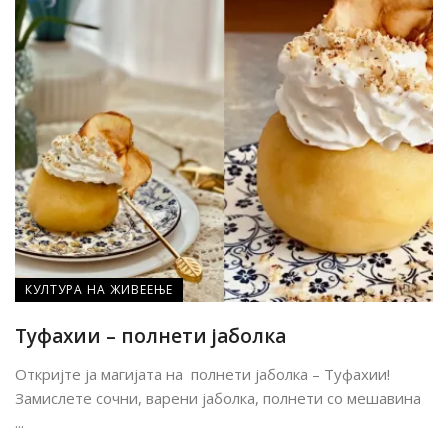
КУЛТУРА НА ЖИВЕЕЊЕ
Туфахии – полнети јаболка
Откријте ја магијата на полнети јаболка – Туфахии!
Замислете сочни, варени јаболка, полнети со мешавина
...