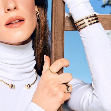
Модни цитати
Модни цитати