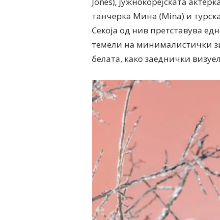
Jones), јужнокорејската актерк
танчерка Мина (Mina) и турска
Секоја од нив претставува едн
темели на минималистички зи
белата, како заеднички визуел