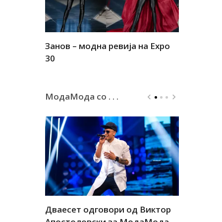
Занов – модна ревија на Expo
Алшар – м
30
30
МодаМода со . . .
а
Дваесет одговори од Виктор
Дваесет 
андар
Апостоловски за МодаМода
Антовска