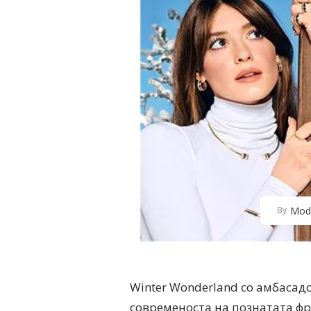
Mod
By
Winter Wonderland со амбасад
современоста на познатата фр