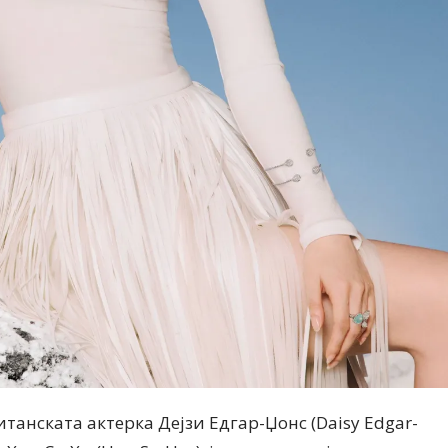
танската актерка Дејзи Едгар-Џонс (Daisy Edgar-