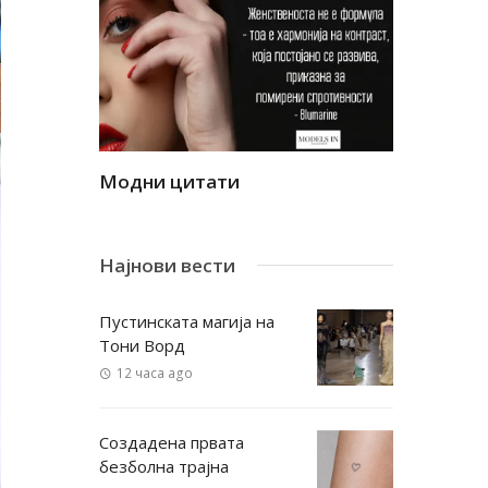
Модни цитати
Модни ци
Најнови вести
Пустинската магија на
Тони Ворд
12 часа ago
Создадена првата
безболна трајна