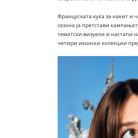
Француската куќа за накит и 
сезона ја претстави кампањат
тематски визуели и настапи н
четири иконски колекции пре