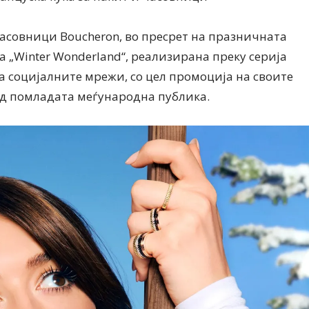
Ристовски Принц
часовници Boucheron, во пресрет на празничната
а „Winter Wonderland“, реализирана преку серија
а социјалните мрежи, со цел промоција на своите
д помладата меѓународна публика.