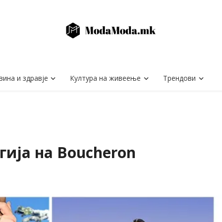
вина и здравје
Култура на живеење
Трендови
ија на Boucheron