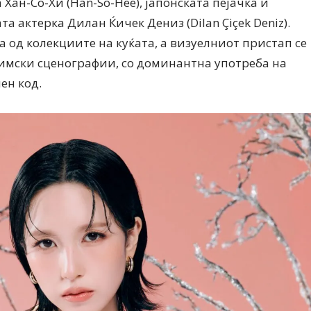
а Хан-Со-Хи (Han-So-Hee), јапонската пејачка и
та актерка Дилан Ќичек Дениз (Dilan Çiçek Deniz).
а од колекциите на куќата, а визуелниот пристап се
мски сценографии, со доминантна употреба на
ен код.