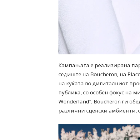
Кампањата е реализирана пар
седиште на Boucheron, на Plac
на куќата во дигиталниот про
публика, со особен фокус на м
Wonderland“, Boucheron ги об
различни сценски амбиенти, с