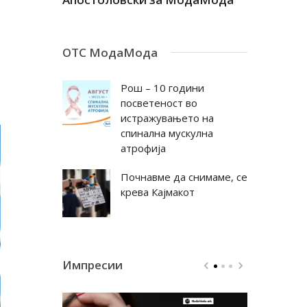
ОТС МодаМода
Рош – 10 години
посветеност во
истражувањето на
спинална мускулна
атрофија
Почнавме да снимаме, се
крева Кајмакот
Импресии