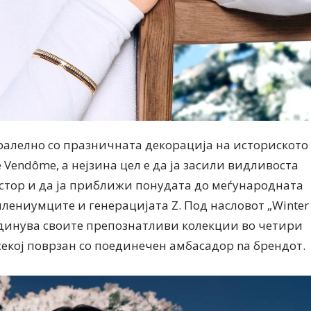
алелно со празничната декорација на историското
e Vendôme, а нејзина цел е да ја засили видливоста
стор и да ја приближи понудата до меѓународната
илениумците и генерацијата Z. Под насловот „Winter
единува своите препознатливи колекции во четири
екој поврзан со поединечен амбасадор na брендот.