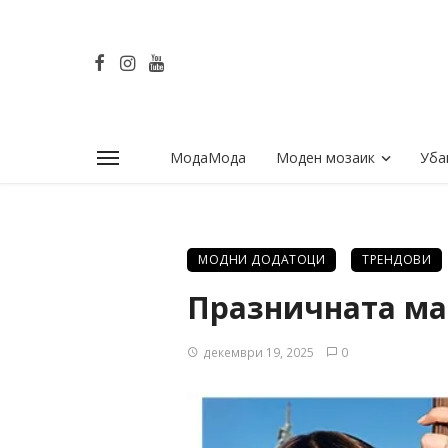
МодаМода
Моден мозаик
Уба
МОДНИ ДОДАТОЦИ
ТРЕНДОВИ
Празничната маг
декември 19, 2025
0