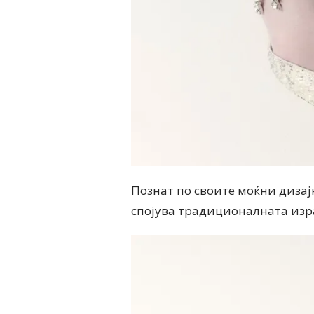
Познат по своите моќни дизајн
спојува традиционалната изра