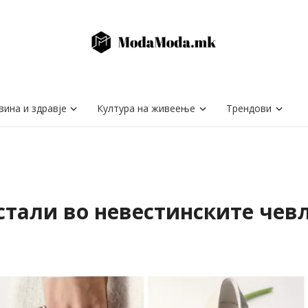
вина и здравје
Култура на живеење
Трендови
тали во невестинските чевл