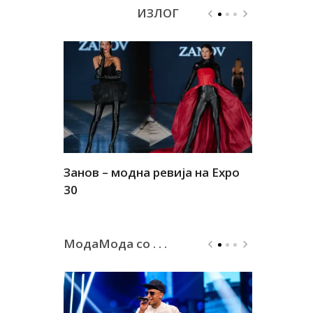
ИЗЛОГ
Занов – модна ревија на Expo
Алшар – м
30
30
МодаМода со . . .