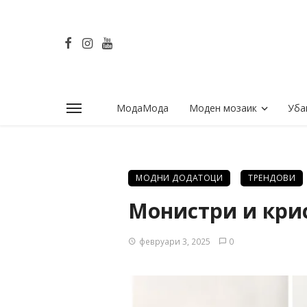
МодаМода
Моден мозаик
Уба
МОДНИ ДОДАТОЦИ
ТРЕНДОВИ
Монистри и крис
февруари 3, 2025
0