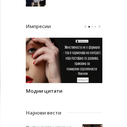
Импресии
Модни цитати
Модни ци
Најнови вести