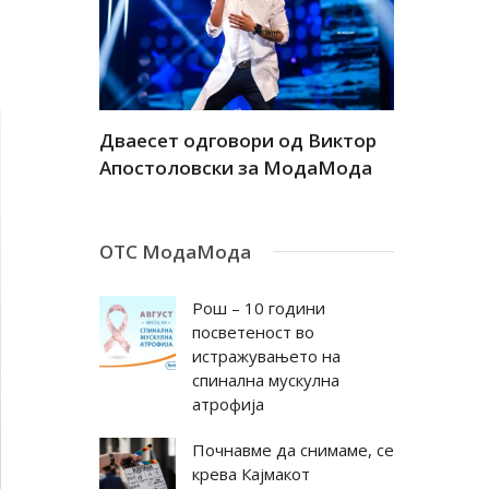
а
Дваесет одговори од Виктор
Дваесет 
андар
Апостоловски за МодаМода
Антовска
ОТС МодаМода
Рош – 10 години
посветеност во
истражувањето на
спинална мускулна
атрофија
Почнавме да снимаме, се
крева Кајмакот