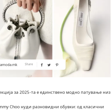
Алшар – модна ревија на Expo
Филигрански обетки
Share
amoda.mk
30
екција за 2025-та е единствено модно патување низ
immy Choo нуди разновидни обувки: од класични