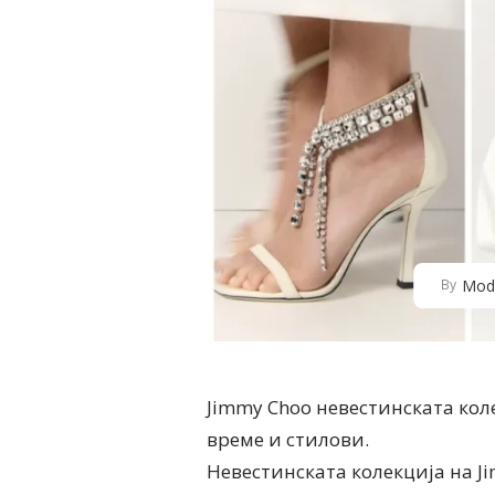
Mod
By
Jimmy Choo невестинската кол
време и стилови.
Невестинската колекција на J