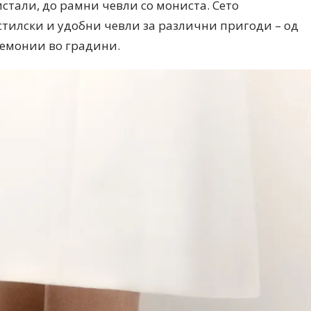
истали, до рамни чевли со мониста. Сето
стилски и удобни чевли за различни пригоди – од
ремонии во градини.
Дваесет одговори од Милена
Дваесет одговори з
Антовска за МодаМода
МодаМода со Алекс
Ристовски Принц