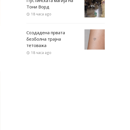
Пустинската магија на
Тони Ворд
18 часа ago
Создадена првата
безболна трајна
тетоважа
18 часа ago