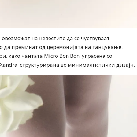
 овозможат на невестите да се чуствуваат
но да преминат од церемонијата на танцување.
и, како чантата Micro Bon Bon, украсена со
 Xandra, структурирана во минималистички дизајн.