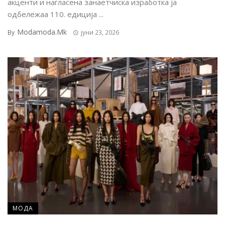
акценти и нагласена занаетчиска изработка ја
одбележаа 110. едиција ...
Modamoda.mk
By
јуни 23, 2026
МОДА