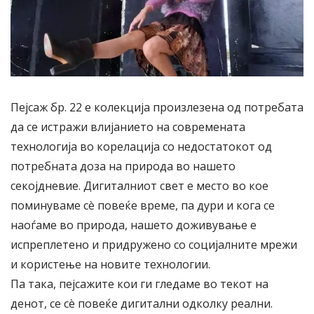
Пејсаж бр. 22 е колекција произлезена од потребата
да се истражи влијанието на современата
технологија во корелација со недостатокот од
потребната доза на природа во нашето
секојдневие. Дигиталниот свет е место во кое
поминуваме сè повеќе време, па дури и кога се
наоѓаме во природа, нашето доживување е
испреплетено и придружено со социјалните мрежи
и користење на новите технологии.
Па така, пејсажите кои ги гледаме во текот на
денот, се сè повеќе дигитални одколку реални.