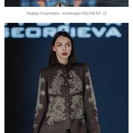
Лидија Георгиева – колекција ПЕЈСАЖ БР. 22