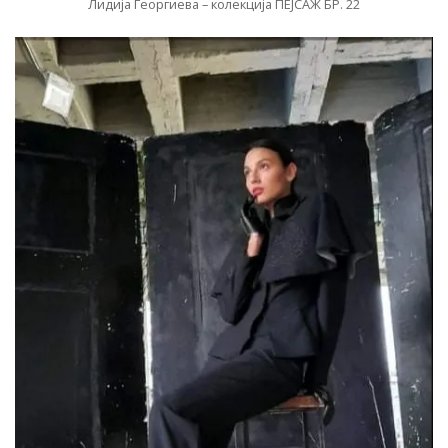
Лидија Георгиева – колекција ПЕЈСАЖ БР. 22