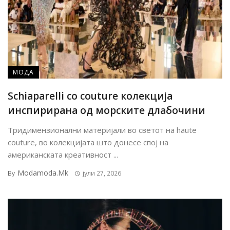
МОДА
Schiaparelli со couture колекција
инспирирана од морските длабочини
Тридимензионални материјали во светот на haute
couture, во колекцијата што донесе спој на
американската креативност ...
Modamoda.mk
By
јули 27, 2026