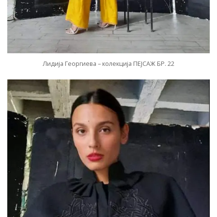
Лидија Георгиева – колекција ПЕЈСАЖ БР. 22