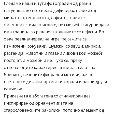
Гледаме наши и туѓи фотографии од разни
патувања, во потсвеста дефилираат слики од
минатото, сегашноста, бајките, сериите,
филмовите, видео игрите, не сме веќе сигурни дали
има граница со реалноста, линиите се нејасни. Во
оваа реална/нереална игра, пејсажите се
измислени, сонувани, шумски, со звуци, мириси,
растенија, животни и главни ликови кои можеби
постојат, а можеби и не. Тука се, преку
отпечатоците карактеристични за стилот на
брендот, везените флорални мотиви, рачно
плетените дизајни, архивски корали и разни други
камчиња.
Приказната е збогатена со стилизиран вез
инспириран од орнаментиката на
старословенските ракописи, поточно елемент од