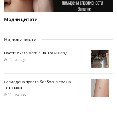
Модни цитати
М
Најнови вести
Пустинската магија на Тони Ворд
11 часа ago
Создадена првата безболна трајна
тетоважа
11 часа ago