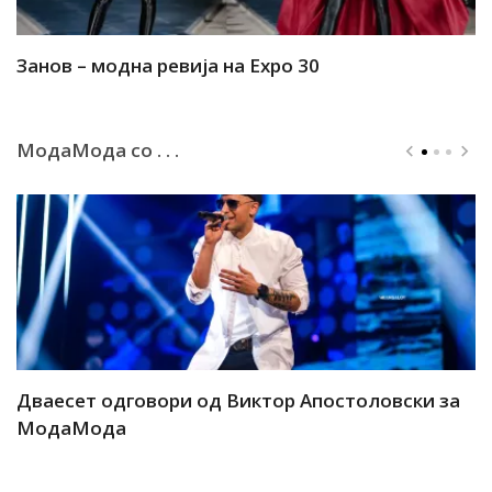
Занов – модна ревија на Expo 30
А
МодаМода со . . .
ар
Дваесет одговори од Виктор Апостоловски за
Д
МодаМода
М