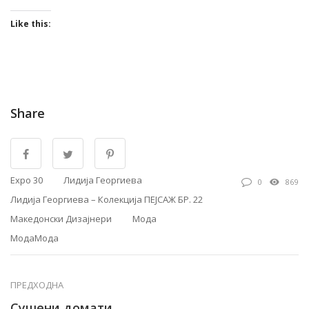
Like this:
Share
Expo 30
Лидија Георгиева
0
869
Лидија Георгиева – Колекција ПЕЈСАЖ БР. 22
Македонски Дизајнери
Мода
МодаМода
ПРЕДХОДНА
Сушени домати