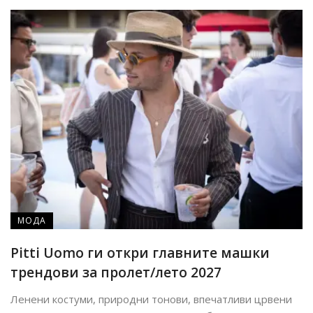
МОДА
Pitti Uomo ги откри главните машки
трендови за пролет/лето 2027
Ленени костуми, природни тонови, впечатливи црвени