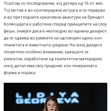
Псалтир со последование, коj датира од 16-от век.
Тој мотив е во континуирана истрага и се појавува
и во претходните креативни авантури на брендот.
Колекцијата е работена според принципите на слоу
фешн, знаејќи дека е неопходно во иднина дизајнот
да се одвива во рамките на одговорен однос кон
планетата и животната средина. На секој дизајн е
посветено особено внимание, креаците се
уникатни, изработени од квалитетни материјали,
секој детал има свој придонес кон генералната
форма и порака.