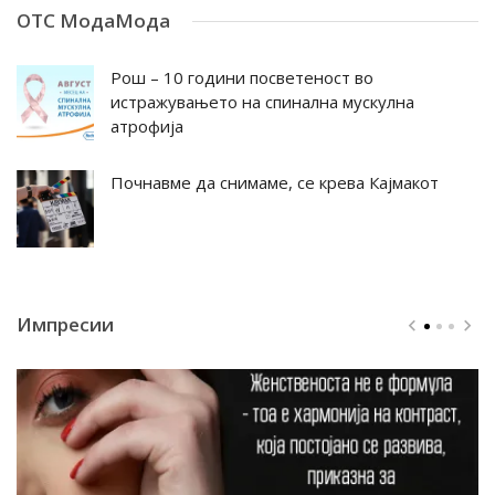
ОТС МодаМода
Рош – 10 години посветеност во
истражувањето на спинална мускулна
атрофија
Почнавме да снимаме, се крева Кајмакот
Импресии