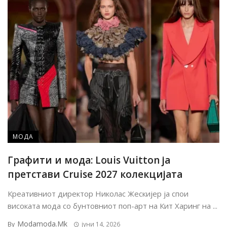
МОДА
Графити и мода: Louis Vuitton ја
претстави Cruise 2027 колекцијата
Креативниот директор Николас Жескијер ја спои
високата мода со бунтовниот поп-арт на Кит Харинг на ...
Modamoda.mk
By
јуни 14, 2026