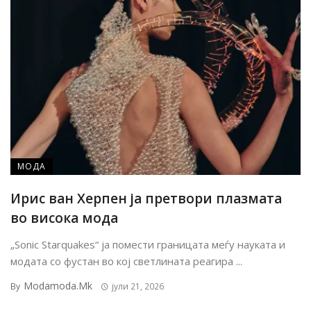
МОДА
Ирис ван Херпен ја претвори плазмата
во висока мода
„Sonic Starquakes“ ја помести границата меѓу науката и
модата со фустан во кој светлината реагира ...
Modamoda.mk
By
јули 21, 2026