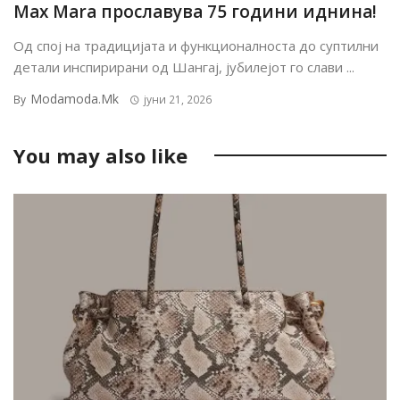
Max Mara прославува 75 години иднина!
Од спој на традицијата и функционалноста до суптилни
детали инспирирани од Шангај, јубилејот го слави ...
Modamoda.mk
By
јуни 21, 2026
You may also like