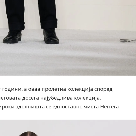
т години, а оваа пролетна колекција според
еговата досега најубедлива колекција.
роки здолништа се едноставно чиста Herrera.