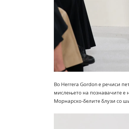
Во Herrera Gordon е речиси пе
мислењето на познавачите е н
Морнарско-белите блузи со ши