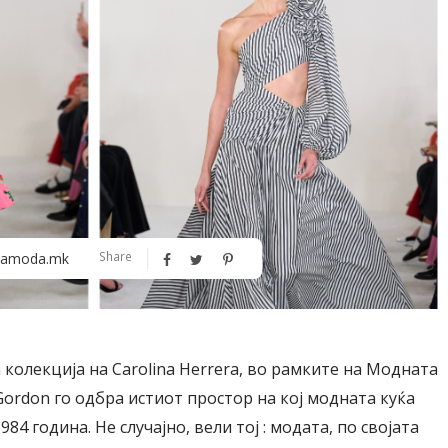
Алшар – модна ревија на Expo
Филигрански обетки
Share
amoda.mk
30
 колекција на Carolina Herrera, во рамките на Модната
Gordon го одбра истиот простор на кој модната куќа
4 година. Не случајно, вели тој : модата, по својата