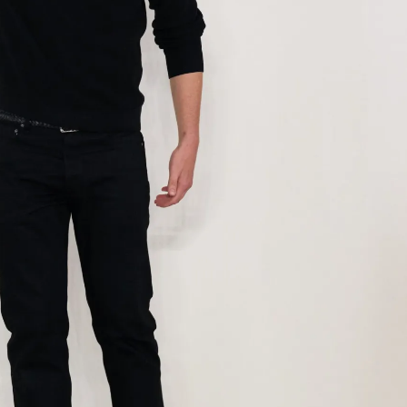
Модни цитати
Модни цитати