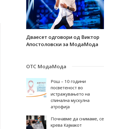
а
Дваесет одговори од Виктор
Дваесет 
андар
Апостоловски за МодаМода
Антовска
ОТС МодаМода
Рош – 10 години
посветеност во
истражувањето на
спинална мускулна
атрофија
Почнавме да снимаме, се
крева Кајмакот