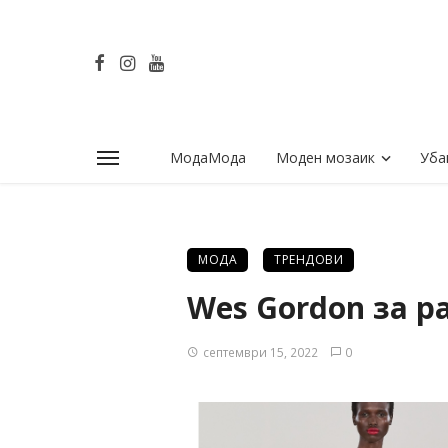
МодаМода
Моден мозаик
Уба
МОДА
ТРЕНДОВИ
Wes Gordon за ра
септември 15, 2022
0