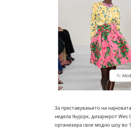
Mod
By
За преставувањето на најновата
недела Њујорк, дизајнерот Wes 
организира свое модно шоу во 198