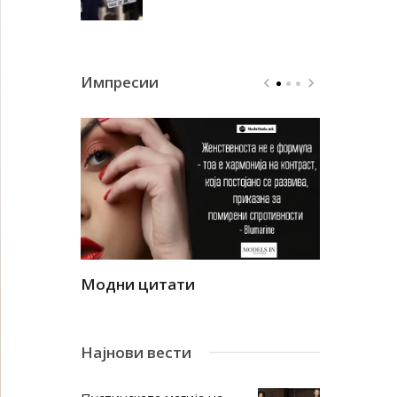
Импресии
Модни цитати
Модни ци
Најнови вести