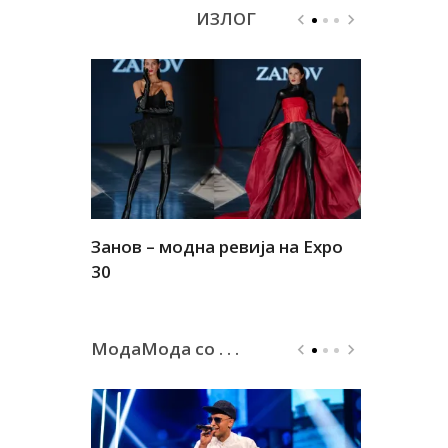
ИЗЛОГ
Занов – модна ревија на Expo
Алшар – м
30
30
МодаМода со . . .