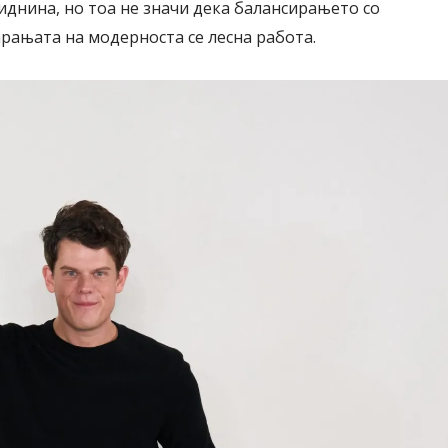
 иднина, но тоа не значи дека балансирањето со
арањата на модерноста се лесна работа.
Дваесет одговори од Милена
Дваесет одговори з
Антовска за МодаМода
МодаМода со Алекс
Ристовски Принц