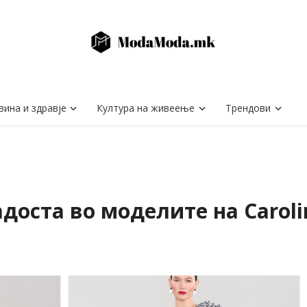
вина и здравје
Култура на живеење
Трендови
доста во моделите на Caroli