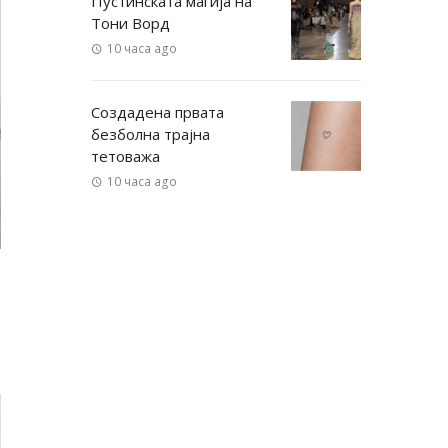
Пустинската магија на
Тони Ворд
10 часа ago
Создадена првата
безболна трајна
тетоважа
10 часа ago