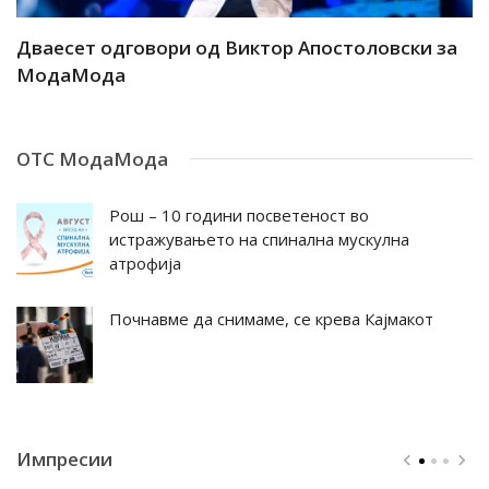
ар
Дваесет одговори од Виктор Апостоловски за
Д
МодаМода
М
ОТС МодаМода
Рош – 10 години посветеност во
истражувањето на спинална мускулна
атрофија
Почнавме да снимаме, се крева Кајмакот
Импресии