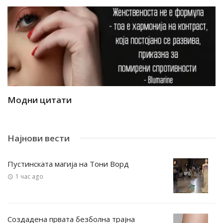
Модни цитати
М
Најнови вести
Пустинската магија на Тони Ворд
1 час ago
Создадена првата безболна трајна