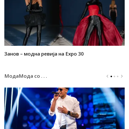
Занов – модна ревија на Expo 30
А
МодаМода со . . .