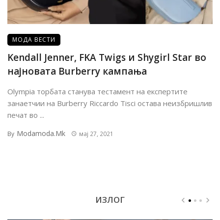
МОДА ВЕСТИ
Kendall Jenner, FKA Twigs и Shygirl Star во
најновата Burberry кампања
Olympia торбата станува тестамент на експертите
занаетчии на Burberry Riccardo Tisci остава неизбришлив
печат во ...
Modamoda.mk
By
мај 27, 2021
ИЗЛОГ