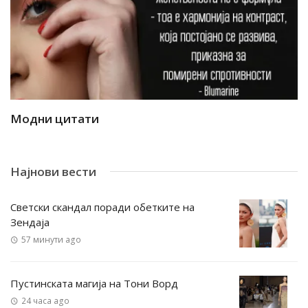
Модни цитати
М
Најнови вести
Светски скандал поради обетките на
Зендаја
57 минути ago
Пустинската магија на Тони Ворд
24 часа ago