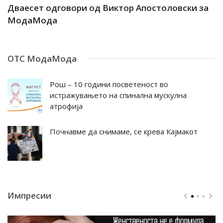
ар
Дваесет одговори од Виктор Апостоловски за
Д
МодаМода
М
ОТС МодаМода
Рош – 10 години посветеност во
истражувањето на спинална мускулна
атрофија
Почнавме да снимаме, се крева Кајмакот
Импресии