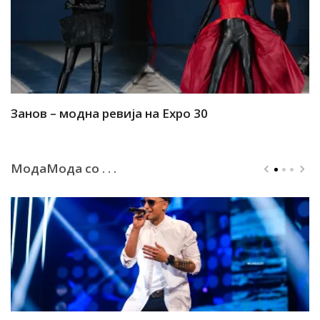
Занов – модна ревија на Expo 30
А
МодаМода со . . .