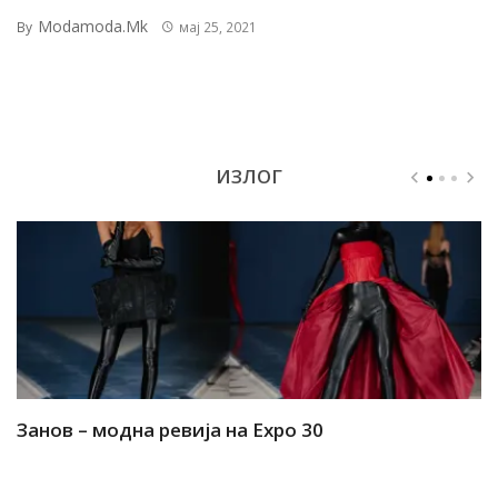
Modamoda.mk
By
мај 25, 2021
ИЗЛОГ
Занов – модна ревија на Expo 30
А