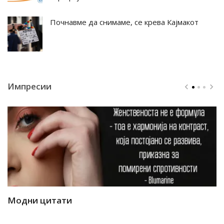
Почнавме да снимаме, се крева Кајмакот
Импресии
Модни цитати
М