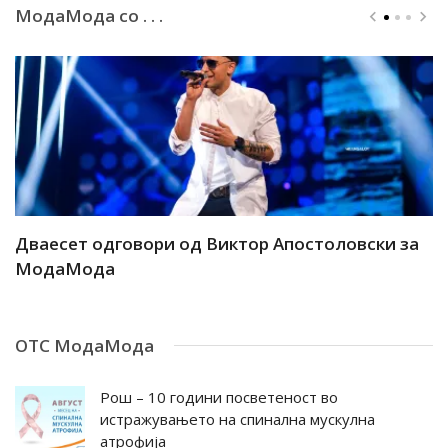
МодаМода со . . .
ар
Дваесет одговори од Виктор Апостоловски за
Д
МодаМода
М
ОТС МодаМода
Рош – 10 години посветеност во
истражувањето на спинална мускулна
атрофија