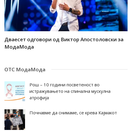
ар
Дваесет одговори од Виктор Апостоловски за
Д
МодаМода
М
ОТС МодаМода
Рош – 10 години посветеност во
истражувањето на спинална мускулна
атрофија
Почнавме да снимаме, се крева Кајмакот