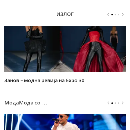
ИЗЛОГ
Занов – модна ревија на Expo 30
А
МодаМода со . . .