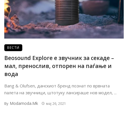
ВЕСТИ
Beosound Explorе е звучник за секаде –
мал, пренослив, отпорен на паѓање и
вода
Bang & Olufsen, данскиот бренд познат по врвната
палета на звучници, штотуку лансираше нов модел, ...
Modamoda.mk
By
мај 26, 2021