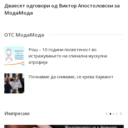
ар
Дваесет одговори од Виктор Апостоловски за
Д
МодаМода
М
ОТС МодаМода
Рош – 10 години посветеност во
истражувањето на спинална мускулна
атрофија
Почнавме да снимаме, се крева Кајмакот
Импресии