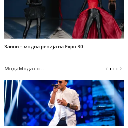
Занов – модна ревија на Expo 30
А
МодаМода со . . .