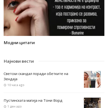
Модни цитати
М
Најнови вести
Светски скандал поради обетките на
Зендаја
10 часа ago
Пустинската магија на Тони Ворд
1 ден ago