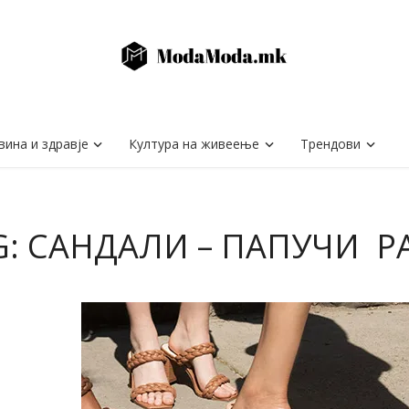
вина и здравје
Култура на живеење
Трендови
G: САНДАЛИ – ПАПУЧИ PA