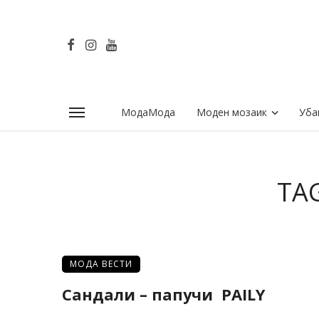
МодаМода
Моден мозаик
Уба
TA
МОДА ВЕСТИ
Сандали – папучи PAILY