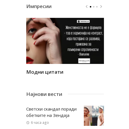
Импресии
Модни цитати
Модни ци
Најнови вести
Светски скандал поради
обетките на Зендаја
6 часа ago