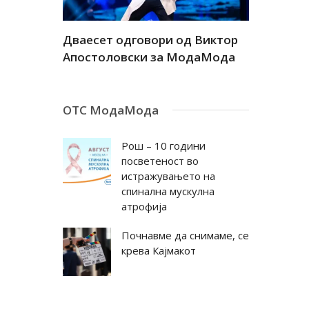
а
Дваесет одговори од Виктор
Дваесет 
андар
Апостоловски за МодаМода
Антовска
ОТС МодаМода
Рош – 10 години
посветеност во
истражувањето на
спинална мускулна
атрофија
Почнавме да снимаме, се
крева Кајмакот