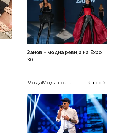
Занов – модна ревија на Expo
Алшар – м
30
30
МодаМода со . . .