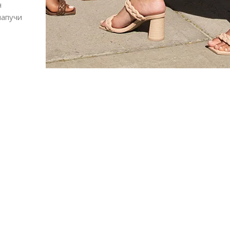
н
папучи
Алшар – модна ревија на Expo
Филигрански обетки
30