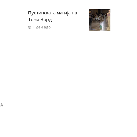
Пустинската магија на
Тони Ворд
1 ден ago
ДА