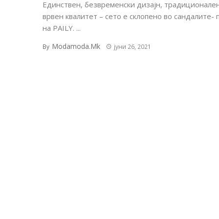
Единствен, безвременски дизајн, традиционале
врвен квалитет – сето е склопено во сандалите- 
на PAILY. ...
Modamoda.mk
By
јуни 26, 2021