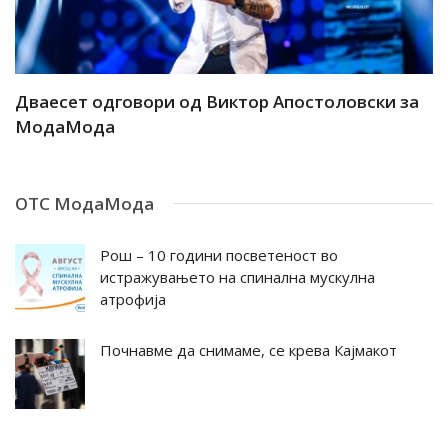
ар
Дваесет одговори од Виктор Апостоловски за
Д
МодаМода
М
ОТС МодаМода
Рош – 10 години посветеност во
истражувањето на спинална мускулна
атрофија
Почнавме да снимаме, се крева Кајмакот