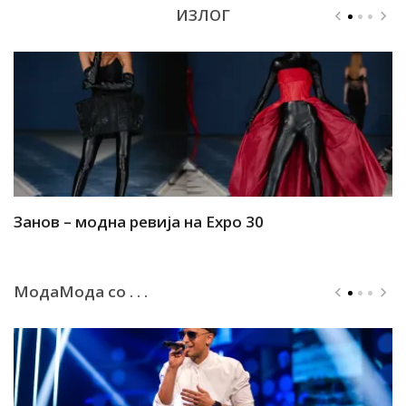
ИЗЛОГ
Занов – модна ревија на Expo 30
А
МодаМода со . . .