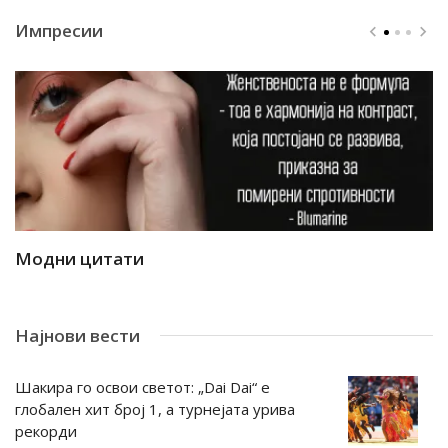
Импресии
Модни цитати
М
Најнови вести
Шакира го освои светот: „Dai Dai“ е
глобален хит број 1, а турнејата урива
рекорди