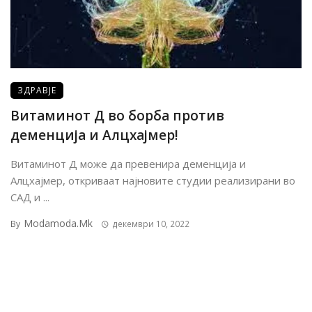
ЗДРАВЈЕ
Витаминот Д во борба против
деменција и Алцхајмер!
Витаминот Д може да превенира деменција и
Алцхајмер, откриваат најновите студии реализирани во
САД и ...
Modamoda.mk
By
декември 10, 2022