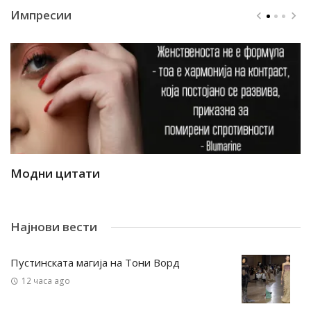
Импресии
Модни цитати
М
Најнови вести
Пустинската магија на Тони Ворд
12 часа ago