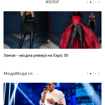
ИЗЛОГ
Занов – модна ревија на Expo 30
А
МодаМода со . . .